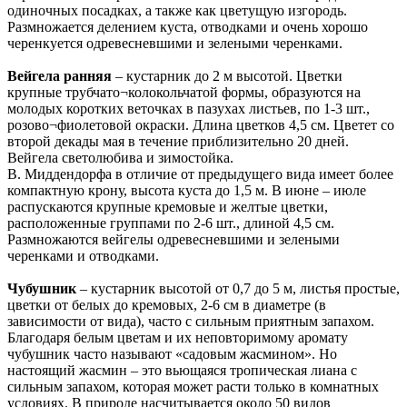
одиночных посадках, а также как цветущую изгородь.
Размножается делением куста, отводками и очень хорошо
черенкуется одревесневшими и зелеными черенками.
Вейгела ранняя
– кустарник до 2 м высотой. Цветки
крупные трубчато¬колокольчатой формы, образуются на
молодых коротких веточках в пазухах листьев, по 1-3 шт.,
розово¬фиолетовой окраски. Длина цветков 4,5 см. Цветет со
второй декады мая в течение приблизительно 20 дней.
Вейгела светолюбива и зимостойка.
В. Миддендорфа в отличие от предыдущего вида имеет более
компактную крону, высота куста до 1,5 м. В июне – июле
распускаются крупные кремовые и желтые цветки,
расположенные группами по 2-6 шт., длиной 4,5 см.
Размножаются вейгелы одревесневшими и зелеными
черенками и отводками.
Чубушник
– кустарник высотой от 0,7 до 5 м, листья простые,
цветки от белых до кремовых, 2-6 см в диаметре (в
зависимости от вида), часто с сильным приятным запахом.
Благодаря белым цветам и их неповторимому аромату
чубушник часто называют «садовым жасмином». Но
настоящий жасмин – это вьющаяся тропическая лиана с
сильным запахом, которая может расти только в комнатных
условиях. В природе насчитывается около 50 видов