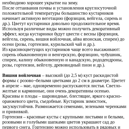
необходимо хорошее укрытие на зиму.
После оттаивания почвы и установления круглосуточной
положительной температуры большинство кустарников
начинает активную вегетацию (форзиция, вейгела, сирень и
др.). Цветут кустарники довольно продолжительное время.
Используя различные виды можно получить декоративный
эффект, когда кустарники будут цвести с весны (форзиция,
вейгела, сирень, вишня войлочная, айва японская, спиреи) до
осени (розы, гортензии, курильский чай и др.).
Из красивоцветущих кустарников чаще всего высаживают:
сирень обыкновенную и венгерскую, форзицию, чубушник,
спиреи, калину обыкновенную и канадскую, рододендроны,
розы, гортензии, вейгелу, древовидный пион и др.).
Вишня войлочная
– высокий (до 2,5 м) куст раскидистой
формы с розово¬белыми цветками до 2 см в диаметре. Цветет
в апреле – мае, одновременно распускаются листья. Светло­
желтые и карминные, они очень декоративны осенью.
Красивы и плоды – шаровидные, блестящие, яркого красно-
оранжевого цвета, съедобные. Кустарник зимостоек,
засухоустойчив. Размножается семенами, зелеными черенками
и прививкой.
Гортензия – красивые кусты с крупными листьями и белыми,
розовыми и голубыми шапками цветов украшают сад до
первого снега. Гортензию можно использовать в рядовых и