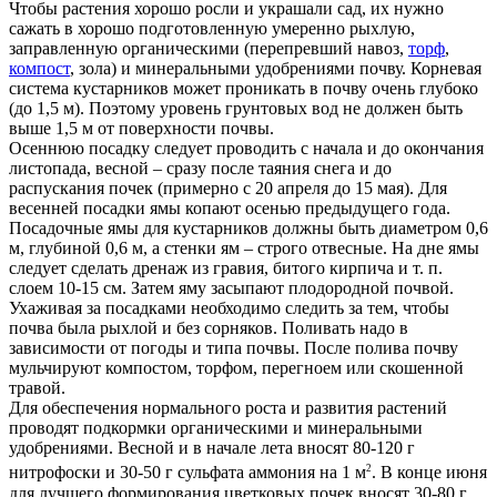
Чтобы растения хорошо росли и украшали сад, их нужно
сажать в хорошо подготовленную умеренно рыхлую,
заправленную органическими (перепревший навоз,
торф
,
компост
, зола) и минеральными удобрениями почву. Корневая
система кустарников может проникать в почву очень глубоко
(до 1,5 м). Поэтому уровень грунтовых вод не должен быть
выше 1,5 м от поверхности почвы.
Осеннюю посадку следует проводить с начала и до окончания
листопада, весной – сразу после таяния снега и до
распускания почек (примерно с 20 апреля до 15 мая). Для
весенней посадки ямы копают осенью предыдущего года.
Посадочные ямы для кустарников должны быть диаметром 0,6
м, глубиной 0,6 м, а стенки ям – строго отвесные. На дне ямы
следует сделать дренаж из гравия, битого кирпича и т. п.
слоем 10-15 см. Затем яму засыпают плодородной почвой.
Ухаживая за посадками необходимо следить за тем, чтобы
почва была рыхлой и без сорняков. Поливать надо в
зависимости от погоды и типа почвы. После полива почву
мульчируют компостом, торфом, перегноем или скошенной
травой.
Для обеспечения нормального роста и развития растений
проводят подкормки органическими и минеральными
удобрениями. Весной и в начале лета вносят 80-120 г
2
нитрофоски и 30-50 г сульфата аммония на 1 м
. В конце июня
для лучшего формирования цветковых почек вносят 30-80 г