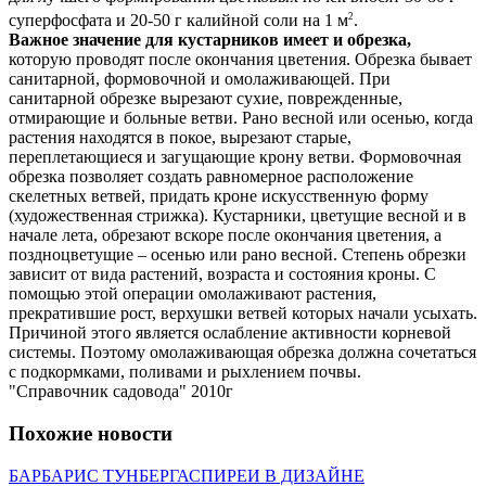
2
суперфосфата и 20-50 г калийной соли на 1 м
.
Важное значение для кустарников имеет и обрезка,
которую проводят после окончания цветения. Обрезка бывает
санитарной, формовочной и омолаживающей. При
санитарной обрезке вырезают сухие, поврежденные,
отмирающие и больные ветви. Рано весной или осенью, когда
растения находятся в покое, вырезают старые,
переплетающиеся и загущающие крону ветви. Формовочная
обрезка позволяет создать равномерное расположение
скелетных ветвей, придать кроне искусственную форму
(художественная стрижка). Кустарники, цветущие весной и в
начале лета, обрезают вскоре после окончания цветения, а
поздноцветущие – осенью или рано весной. Степень обрезки
зависит от вида растений, возраста и состояния кроны. С
помощью этой операции омолаживают растения,
прекратившие рост, верхушки ветвей которых начали усыхать.
Причиной этого является ослабление активности корневой
системы. Поэтому омолаживающая обрезка должна сочетаться
с подкормками, поливами и рыхлением почвы.
"Справочник садовода" 2010г
Похожие новости
БАРБАРИС ТУНБЕРГА
СПИРЕИ В ДИЗАЙНЕ