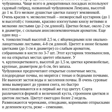
чубушника. Чаще всего в декоративных посадках используют
садовый гибрид, названный чубушником Лемуана, высотой
до 1 м. Его мелкие душистые цветки пахнут земляникой.
Очень красив ч. мелколистный – низкорослый кустарник (до 1
м высотой) с тонкими, красиво изогнутыми книзу ветвями и
мелкими листьями (до 2 см длиной). Цветки белые, около 2 см
в диаметре, с сильным анисово­земляничным ароматом. Еще
один вид –
ч. тонколистный высотой 2,5 м, с яйцевидными или овально­
ланцетными листьями, 4-8 см длиной. Цветет в июне белыми
цветками (до 3 см в диаметре) со слабым ароматом,
собранными в кисти по 3-7 шт. Этот кустарник теневынослив,
но на открытых местах цветет обильнее. У
ч. крупноцветкового, высотой до 1,5 м, цветки кремово­белые,
крупные, диаметром до 6 см, без запаха.
Чубушники предпочитают открытые солнечные места,
плодородные почвы, но мирятся с тенью и бедными почвами.
Не выносят застоя воды и засоления почвы. В очень суровые
зимы вымерзают до уровня снега, но быстро
восстанавливаются и в первый же год цветут. Сорта
различаются формой и величиной куста, строением цветков и
цветом листьев. Цветут ежегодно более 2 недель.
Размножаются черенками, отводками, корневыми отпрысками
и делением куста, реже – семенами.