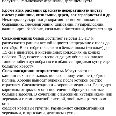
полутень. Размножают черенками, делением куста.
Кроме этих растений красивую декоративную листву
имеют рябинник, кизильник, дерен, лох серебристый и др.
Некоторые кустарники декоративны своими плодами –
боярышник, снежноягодник, шиповник, пузыреплодник,
калина, ирга, барбарис, кизильник блестящий, бересклет и др.
Снежноягодник
белый достигает высоты 1,5-1,7 м,
распускается ранней весной и цветет непрерывно с июля до
сентября. В сентябре появляются белые плоды («ягоды») до
1,5 см в диаметре, в кистевидных соплодиях на концах
побегов. Под тяжестью тесно сидящих обильных плодов
тонкие побеги дугообразно изгибаются, придавая кусту еще
большую красоту.
Снежноягодники неприхотливы.
Могут расти на
каменистых, известковых почвах, в полутени, не требуют
полива. Хорошо выносят обрезку, после которой быстро
отрастают. Снежноягодники – хорошие медоносы. Благодаря
корневым отпрыскам они постепенно образуют плотные
большие заросли. В сочетании с высокими кустарниками или
деревцами с темно­зеленой листвой, хвойными растениями
они
создают красивые группы. Размножают снежноягодники
черенками, отпрысками, делением кустов.