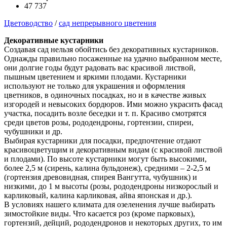
47 737
Цветоводство
/
сад непрерывного цветения
Декоративные кустарники
Создавая сад нельзя обойтись без декоративных кустарников.
Однажды правильно посаженные на удачно выбранном месте,
они долгие годы будут радовать вас красивой листвой,
пышным цветением и яркими плодами. Кустарники
используют не только для украшения и оформления
цветников, в одиночных посадках, но и в качестве живых
изгородей и невысоких бордюров. Ими можно украсить фасад
участка, посадить возле беседки и т. п. Красиво смотрятся
среди цветов розы, рододендроны, гортензии, спиреи,
чубушники и др.
Выбирая кустарники для посадки, предпочтение отдают
красивоцветущим и декоративным видам (с красивой листвой
и плодами). По высоте кустарники могут быть высокими,
более 2,5 м (сирень, калина бульдонеж), средними – 2-2,5 м
(гортензия древовидная, спирея Вангутта, чубушник) и
низкими, до 1 м высоты (розы, рододендроны низкорослый и
карликовый, калина карликовая, айва японская и др.).
В условиях нашего климата для озеленения лучше выбирать
зимостойкие виды. Что касается роз (кроме парковых),
гортензий, дейций, рододендронов и некоторых других, то им