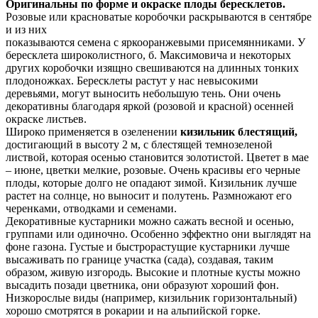
Оригинальны по форме и окраске плоды бересклетов.
Розовые или красноватые коробочки раскрываются в сентябре
и из них
показываются семена с ярко­оранжевыми присемянниками. У
бересклета широколистного, б. Максимовича и некоторых
других коробочки изящно свешиваются на длинных тонких
плодоножках. Бересклеты растут у нас невысокими
деревьями, могут выносить небольшую тень. Они очень
декоративны благодаря яркой (розовой и красной) осенней
окраске листьев.
Широко применяется в озеленении
кизильник блестящий,
достигающий в высоту 2 м, с блестящей темно­зеленой
листвой, которая осенью становится золотистой. Цветет в мае
– июне, цветки мелкие, розовые. Очень красивы его черные
плоды, которые долго не опадают зимой. Кизильник лучше
растет на солнце, но выносит и полутень. Размножают его
черенками, отводками и семенами.
Декоративные кустарники можно сажать весной и осенью,
группами или одиночно. Особенно эффектно они выглядят на
фоне газона. Густые и быстрорастущие кустарники лучше
высаживать по границе участка (сада), создавая, таким
образом, живую изгородь. Высокие и плотные кусты можно
высадить позади цветника, они образуют хороший фон.
Низкорослые виды (например, кизильник горизонтальный)
хорошо смотрятся в рокарии и на альпийской горке.