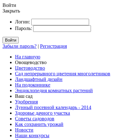
Войти
Закрыть
Логин:
Пароль:
Войти
Забыли пароль?
|
Регистрация
На главную
Овощеводство
Цветоводство
Сад непрерывного цветения многолетников
Ландшафтный дизайн
На подоконнике
Энциклопедия комнатных растений
Ваш сад
Удобрения
Лунный посевной календарь - 2014
Здоровье дачного участка
Советы садоводов
Как сохранить урожай
Новости
Наши конкурсы