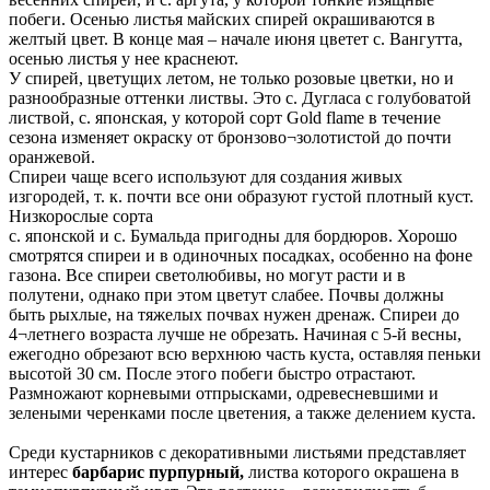
побеги. Осенью листья майских спирей окрашиваются в
желтый цвет. В конце мая – начале июня цветет с. Вангутта,
осенью листья у нее краснеют.
У спирей, цветущих летом, не только розовые цветки, но и
разнообразные оттенки листвы. Это с. Дугласа с голубоватой
листвой, с. японская, у которой сорт Gold flame в течение
сезона изменяет окраску от бронзово¬золотистой до почти
оранжевой.
Спиреи чаще всего используют для создания живых
изгородей, т. к. почти все они образуют густой плотный куст.
Низкорослые сорта
с. японской и с. Бумальда пригодны для бордюров. Хорошо
смотрятся спиреи и в одиночных посадках, особенно на фоне
газона. Все спиреи светолюбивы, но могут расти и в
полутени, однако при этом цветут слабее. Почвы должны
быть рыхлые, на тяжелых почвах нужен дренаж. Спиреи до
4¬летнего возраста лучше не обрезать. Начиная с 5-й весны,
ежегодно обрезают всю верхнюю часть куста, оставляя пеньки
высотой 30 см. После этого побеги быстро отрастают.
Размножают корневыми отпрысками, одревесневшими и
зелеными черенками после цветения, а также делением куста.
Среди кустарников с декоративными листьями представляет
интерес
барбарис пурпурный,
листва которого окрашена в