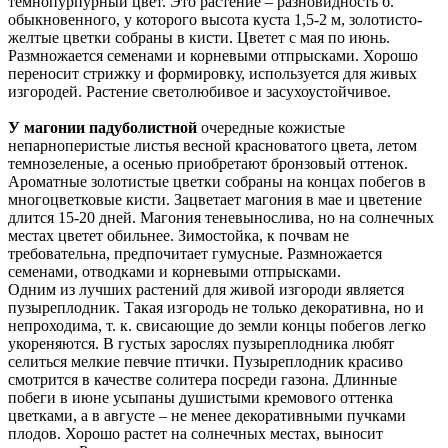
темно­пурпурный цвет. Это растение – разновидность б.
обыкновенного, у которого высота куста 1,5-2 м, золотисто­
желтые цветки собраны в кисти. Цветет с мая по июнь.
Размножается семенами и корневыми отпрысками. Хорошо
переносит стрижку и формировку, используется для живых
изгородей. Растение светолюбивое и засухоустойчивое.
У магонии падуболистной
очередные кожистые
непарноперистые листья весной красноватого цвета, летом
темно­зеленые, а осенью приобретают бронзовый оттенок.
Ароматные золотистые цветки собраны на концах побегов в
многоцветковые кисти. Зацветает магония в мае и цветение
длится 15-20 дней. Магония теневынослива, но на солнечных
местах цветет обильнее. Зимостойка, к почвам не
требовательна, предпочитает гумусные. Размножается
семенами, отводками и корневыми отпрысками.
Одним из лучших растений для живой изгороди является
пузыреплодник. Такая изгородь не только декоративна, но и
непроходима, т. к. свисающие до земли концы побегов легко
укореняются. В густых зарослях пузыреплодника любят
селиться мелкие певчие птички. Пузыреплодник красиво
смотрится в качестве солитера посреди газона. Длинные
побеги в июне усыпаны душистыми кремового оттенка
цветками, а в августе – не менее декоративными пучками
плодов. Хорошо растет на солнечных местах, выносит