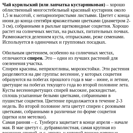
Чай курильский (или лапчатка кустарниковая)
– хорошо
облиственный многостебельный красивый кустарник около
1,5 м высотой, с непарноперистыми листьями. Цветет с конца
июня до конца сентября ярко­желтыми цветками (диаметром 2-
3 см), собранными в рыхлые щитковидные соцветия. Хорошо
растет на солнечных местах, на рыхлых, питательных почвах.
Размножается делением куста, отпрысками, реже семенами.
Используется в одиночных и групповых посадках.
Обильным цветением, особенно на солнечных местах,
отличаются
спиреи.
Это – одни из лучших растений для
озеленения участка.
Спиреи красивы, неприхотливы, морозостойки. Эти растения
разделяются на две группы: весенние, у которых соцветия
образуются на побегах прошлого года в мае – июне, и летние,
цветущие на побегах текущего года во второй половине лета.
Кусты весеннецветущих спирей высокие, раскидистые,
сплошь усыпанные белыми цветками, собранными в
пушистые соцветия. Цветение продолжается в течение 2-3
недель. Во второй половине лета цветут спиреи с розовыми
цветками, собранными в различные по форме соцветия
(щитки или метелки).
Самая ранняя – с. Тунберга зацветает в конце апреля – начале
мая. В мае цветут с. дубравколистная, самая крупная из
весенних спирей, и с. аргута, у которой тонкие изящные