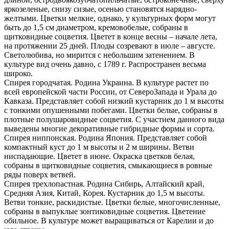
ярко­зеленые, снизу сизые, осенью становятся нарядно­
желтыми. Цветки мелкие, однако, у культурных форм могут
быть до 1,5 см диаметром, кремово­белые, собраны в
щитковидные соцветия. Цветет в конце весны – начале лета,
на протяжении 25 дней. Плоды созревают в июле – августе.
Светолюбива, но мирится с небольшим затенением. В
культуре вид очень давно, с 1789 г. Распространен весьма
широко.
Спирея городчатая. Родина Украина. В культуре растет по
всей европейской части России, от Северо­Запада и Урала до
Кавказа. Представляет собой низкий кустарник до 1 м высоты
с тонкими опушенными побегами. Цветки белые, собраны в
плотные полушаровидные соцветия. С участием данного вида
выведены многие декоративные гибридные формы и сорта.
Спирея ниппонская. Родина Япония. Представляет собой
компактный куст до 1 м высоты и 2 м ширины. Ветви
ниспадающие. Цветет в июне. Окраска цветков белая,
собраны в щитковидные соцветия, смыкающиеся в ровные
ряды поверх ветвей.
Спирея трехлопастная. Родина Сибирь, Алтайский край,
Средняя Азия, Китай, Корея. Кустарник до 1,5 м высоты.
Ветви тонкие, раскидистые. Цветки белые, многочисленные,
собраны в выпуклые зонтиковидные соцветия. Цветение
обильное. В культуре может выращиваться от Карелии и до