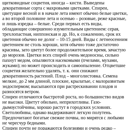
щитковидные соцветия, иногда – кисти. Выведены
декоративные сорта с махровыми цветками. Спиреи,
цветущие весной и в начале лета имеют обычно белые цветки,
а во второй половине лета и осенью – розовые, реже красные,
и лишь изредка – белые. Среди первых есть виды,
обладающие совершенно изумительным цветением: серая,
трехлопастная, ниппонская и др. Но, к сожалению, срок их
цветения обычно не долог – 10-15 дней. Виды с летне­осенним
цветением не столь хороши, хотя обычно тоже достаточно
красивы, зато цветут более продолжительное время, зачастую
до морозов. Цветки всех спирей очень медоносны, сильно
пахнут медом, опыляются насекомыми (пчелами, мухами,
жуками); но может происходить и самоопыление. Отцветшие
соцветия желательно удалять, т. к. они снижают
декоративность растений. Плод – многолистовка. Семена
мелкие, до 2 мм длиной, плоские, крылатые, с малоразвитым
эндоспермом; высыпаются при растрескивании плодов и
разносятся ветром.
Спиреи отличаются быстротой роста, но большинство видов
не высоки. Цветут обильно, неприхотливы. Газо­
дымоустойчивы, хорошо растут в городских условиях.
Светолюбивы, однако выдерживают легкую полутень.
Предпочитают богатые свежие почвы, но мирятся с любыми
не чересчур бедными.
Спиреи почти не поражаются болезнями и очень редко –