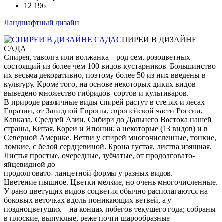
12 196
Ландшафтный дизайн
СПИРЕИ В ДИЗАЙНЕ
САДА
Спирея, таволга или волжанка – род сем. розоцветных
состоящий из более чем 100 видов кустарников. Большинство
их весьма декоративно, поэтому более 50 из них введены в
культуру. Кроме того, на основе некоторых диких видов
выведено множество гибридов, сортов и культиваров.
В природе различные виды спирей растут в степях и лесах
Евразии, от Западной Европы, европейской части России,
Кавказа, Средней Азии, Сибири до Дальнего Востока нашей
страны, Китая, Кореи и Японии; а некоторые (13 видов) и в
Северной Америке. Ветви у спирей многочисленные, тонкие,
ломкие, с белой сердцевиной. Крона густая, листва изящная.
Листья простые, очередные, зубчатые, от продолговато-
яйцевидной до
продолговато- ланцетной формы у разных видов.
Цветение пышное. Цветки мелкие, но очень многочисленные.
У рано цветущих видов соцветия обычно располагаются на
боковых веточках вдоль поникающих ветвей, а у
поздноцветущих – на концах побегов текущего года; собраны
в плоские, выпуклые, реже почти шарообразные