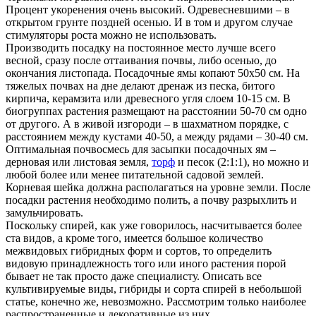
Процент укоренения очень высокий. Одревесневшими – в
открытом грунте поздней осенью. И в том и другом случае
стимуляторы роста можно не использовать.
Производить посадку на постоянное место лучше всего
весной, сразу после оттаивания почвы, либо осенью, до
окончания листопада. Посадочные ямы копают 50х50 см. На
тяжелых почвах на дне делают дренаж из песка, битого
кирпича, керамзита или древесного угля слоем 10-15 см. В
биогруппах растения размещают на расстоянии 50-70 см одно
от другого. А в живой изгороди – в шахматном порядке, с
расстоянием между кустами 40-50, а между рядами – 30-40 см.
Оптимальная почвосмесь для засыпки посадочных ям –
дерновая или листовая земля,
торф
и песок (2:1:1), но можно и
любой более или менее питательной садовой землей.
Корневая шейка должна располагаться на уровне земли. После
посадки растения необходимо полить, а почву разрыхлить и
замульчировать.
Поскольку спирей, как уже говорилось, насчитывается более
ста видов, а кроме того, имеется большое количество
межвидовых гибридных форм и сортов, то определить
видовую принадлежность того или иного растения порой
бывает не так просто даже специалисту. Описать все
культивируемые виды, гибриды и сорта спирей в небольшой
статье, конечно же, невозможно. Рассмотрим только наиболее
распространенные и декоративные из них.