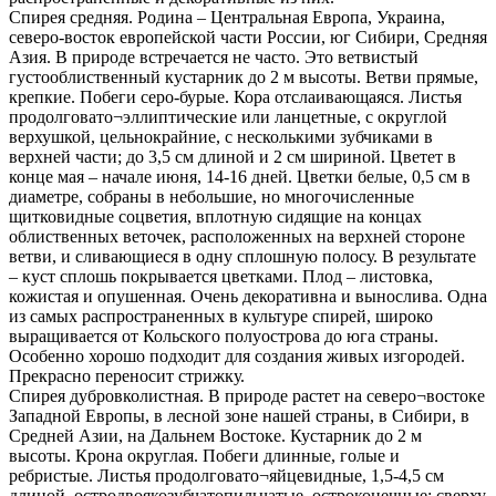
Спирея средняя. Родина – Центральная Европа, Украина,
северо-восток европейской части России, юг Сибири, Средняя
Азия. В природе встречается не часто. Это ветвистый
густооблиственный кустарник до 2 м высоты. Ветви прямые,
крепкие. Побеги серо-бурые. Кора отслаивающаяся. Листья
продолговато¬эллиптические или ланцетные, с округлой
верхушкой, цельнокрайние, с несколькими зубчиками в
верхней части; до 3,5 см длиной и 2 см шириной. Цветет в
конце мая – начале июня, 14-16 дней. Цветки белые, 0,5 см в
диаметре, собраны в небольшие, но многочисленные
щитковидные соцветия, вплотную сидящие на концах
облиственных веточек, расположенных на верхней стороне
ветви, и сливающиеся в одну сплошную полосу. В результате
– куст сплошь покрывается цветками. Плод – листовка,
кожистая и опушенная. Очень декоративна и вынослива. Одна
из самых распространенных в культуре спирей, широко
выращивается от Кольского полуострова до юга страны.
Особенно хорошо подходит для создания живых изгородей.
Прекрасно переносит стрижку.
Спирея дубровколистная. В природе растет на северо¬востоке
Западной Европы, в лесной зоне нашей страны, в Сибири, в
Средней Азии, на Дальнем Востоке. Кустарник до 2 м
высоты. Крона округлая. Побеги длинные, голые и
ребристые. Листья продолговато¬яйцевидные, 1,5-4,5 см
длиной, остродвоякозубчатопильчатые, остроконечные; сверху