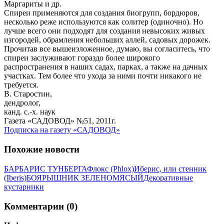
Маргариты и др.
Спиреи применяются для создания биогрупп, бордюров,
несколько реже используются как солитер (одиночно). Но
лучше всего они подходят для создания невысоких живых
изгородей, обрамления небольших аллей, садовых дорожек.
Прочитав все вышеизложенное, думаю, вы согласитесь, что
спиреи заслуживают гораздо более широкого
распространения в наших садах, парках, а также на дачных
участках. Тем более что ухода за ними почти никакого не
требуется.
В. Старостин,
дендролог,
канд. с.-х. наук
Газета «САДОВОД» №51, 2011г.
Подписка на газету «САДОВОД»
Похожие новости
БАРБАРИС ТУНБЕРГА
Флокс (Phlox)
Иберис, или стенник
(Iberis)
БОЯРЫШНИК ЗЕЛЕНОМЯСЫЙ
Декоративные
кустарники
Комментарии (0)