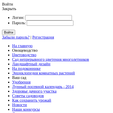
Войти
Закрыть
Логин:
Пароль:
Войти
Забыли пароль?
|
Регистрация
На главную
Овощеводство
Цветоводство
Сад непрерывного цветения многолетников
Ландшафтный дизайн
На подоконнике
Энциклопедия комнатных растений
Ваш сад
Удобрения
Лунный посевной календарь - 2014
Здоровье дачного участка
Советы садоводов
Как сохранить урожай
Новости
Наши конкурсы