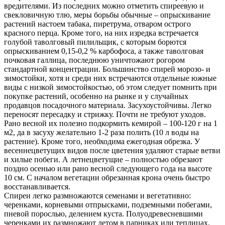
вредителями. Из последних можно отметить спиреевую и
свекловичную тлю, меры борьбы обычные – опрыскивание
растений настоем табака, пиретрума, отваром острого
красного перца. Кроме того, на них изредка встречается
голубой таволговый пилильщик, с которым борются
опрыскиванием 0,15-0,2 % карбофоса, а также таволговая
почковая галлица, последнюю уничтожают рогором
стандартной концентрации. Большинство спирей морозо- и
зимостойки, хотя и среди них встречаются отдельные южные
виды с низкой зимостойкостью, об этом следует помнить при
покупке растений, особенно на рынке и у случайных
продавцов посадочного материала. Засухоустойчивы. Легко
переносят пересадку и стрижку. Почти не требуют уходов.
Рано весной их полезно подкормить кемирой – 100-120 г на 1
м2, да в засуху желательно 1-2 раза полить (10 л воды на
растение). Кроме того, необходима ежегодная обрезка. У
весеннецветущих видов после цветения удаляют старые ветви
и хилые побеги. А летнецветущие – полностью обрезают
поздно осенью или рано весной следующего года на высоте
10 см. С началом вегетации обрезанная крона очень быстро
восстанавливается.
Спиреи легко размножаются семенами и вегетативно:
черенками, корневыми отпрысками, подземными побегами,
пневой порослью, делением куста. Полуодревесневшими
черенками их размножают летом в парниках или теплицах.