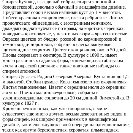
Спирея Бумальда – садовый гибрид спиреи японской и
белоцветковой, довольно обычный в ландшафтном дизайне.
Представляет собой весьма изящный куст до 1 м высотой.
Побеги красновато¬коричневые, слегка ребристые. Листья
продолговато¬яйцевидные, с заостренным кончиком,
дваждыгородчатозубчатые по краям, на коротких черешках;
молодые – красноватые, у некоторых форм – ярко­золотистые.
Окраска цветков от бледно¬розовой до кармино­розовой и
темно­гвоздично­розовой, собраны в слегка выпуклые
щитковидные соцветия. Цветет с конца июля, около 50 дней.
Плоды созревают в сентябре. В культуре с 1890 г., имеет
много различных садовых форм, отличающихся габитусом
куста и окраской цветков; а также повторные гибриды со
спиреей японской.
Спирея Дугласа. Родина Северная Америка. Кустарник до 1,5
м высотой. Стебли прямые. Кора темно­золотисто­коричневая.
Листья темно­зеленые. Цветет с середины июля до середины
августа. Цветки малиново¬розовые, собраны в
узкопирамидальные соцветия до 20 см длиной. Зимостойка. В
культуре с 1827 г .
Кроме перечисленных, как уже говорилось, в мире
существует еще много других, весьма декоративных видов и
форм спирей, как широко применяемых в ландшафтном
дизайне, так и еще ждущих своей очереди на одомашнивание,
таких как аргута березолистная, сероватая, ильмовидная,