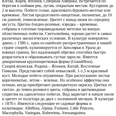
Китай, Корея, Япония, Северная Америка. Встречается по
берегам и поймам рек, лугам, открытым местам. Кустарник до
2 м высоты. Побеги голые, красновато-буровато-желтые или
кремовые. Листья продолговато-ланцетные, пильчатые, до 10
см длиной, темно­зеленые. Цветет с конца июня по середину
августа. Цветки бледно-розовые, изредка – кремовые,
собраны в плотные пирамидальные метелки на концах
облиственных побегов. Светолюбива, хорошо растет в самых
различных экологических условиях. В культуре невероятно
давно, с 1586 г., одна из наиболее распространенных в нашей
стране спирей, культивируется от Заполярья и Урала до
южных границ. Без надлежащей обрезки способна быстро
разрастаться и образовывать густые заросли. Имеется
декоративная крупноцветковая форма (Grandiflora).
Спирея японская. Родина – Япония, Китай, Восточные
Гималаи. Представляет собой невысокий, 1-1,5 м красивый
куст. Молодые побеги опушенные. При распускании листья
коричневатые, летом – зеленые. Но особенно эффектны они
осенью, когда приобретают разноцветную окраску. Цветки от
светло- до темно-­розового цвета, собраны в щитковидные
соцветия на однолетних побегах. Вид зацветает в начале июля
и цветет от полутора до двух с половиной месяцев. В культуре
с 1870 г. Имеются следующие ее садовые формы и
культивары: Albiflora, Alpina, Fortunei, Little Princess,
Macrophylla, Variegata, Ruberrima, Atrosanguinea.