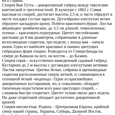
юга страны.
Спирея Ван Гутта – декоративный гибрид между таволгами
кантонской и трехлопастной. В культуре с 1862 г. Самая
высокая из спирей, достигает высоты 2,5 м, и часто образует в
месте посадки густые заросли. Дугообразно изогнутые ветви
образуют каскадную крону. Побеги красновато-бурые. Листья
яйцевидно¬ромбические, до 3,5 см длиной, темно­зеленые,
осенью – красновато-пурпурные. Цветет чисто­белыми
цветками до 8 мм диаметром, собранными в длинные
колосовидные соцветия, три недели, с конца мая – начала
июня. Одна из наиболее красивых и пышно цветущих
гибридных форм спиреи. Разводится от Северо­Запада на
севере до Кавказа на юге, на восток – до Казани.
Спирея серая – искусственно выведенный садовый гибрид.
Кустарник до 2 м высоты с дуговидно изогнутыми ветвями.
Листья ланцетные. Цветки белые, собраны в щитковидные
соцветия расположенные сверху ветвей, и сливающиеся в
сплошной белый «водопад». Один из красивейших
декоративных кустарников, но, к сожалению, обладает
типичным недостатком всех рано цветущих спирей, –
слишком быстро отцветает. Цветет только около двух недель.
Но даже отцветший обладает достаточно декоративной
кроной.
Спирея иволистная. Родина – Центральная Европа, крайний
север нашей страны, Украина, Сибирь, Дальний Восток,