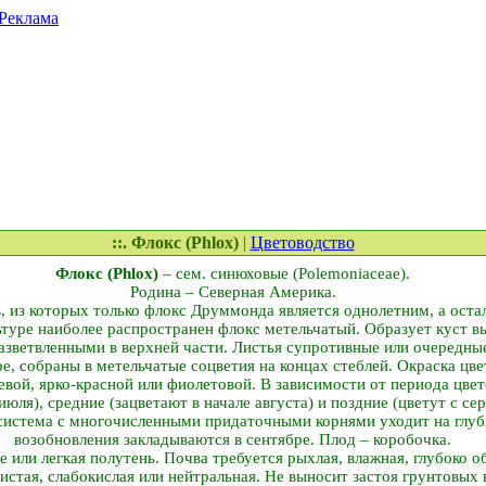
Реклама
::. Флокс (Phlox)
|
Цветоводство
Флокс (Phlox)
– сем. синюховые (Polemoniaceae).
Родина – Северная Америка.
в, из которых только флокс Друммонда является однолетним, а ост
ьтуре наиболее распространен флокс метельчатый. Образует куст в
азветвленными в верхней части. Листья супротивные или очередны
ре, собраны в метельчатые соцветия на концах стеблей. Окраска цв
евой, ярко-красной или фиолетовой. В зависимости от периода цвет
июля), средние (зацветают в начале августа) и поздние (цветут с се
 система с многочисленными придаточными корнями уходит на глуб
возобновления закладываются в сентябре. Плод – коробочка.
 или легкая полутень. Почва требуется рыхлая, влажная, глубоко о
истая, слабокислая или нейтральная. Не выносит застоя грунтовых 