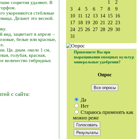
1
2
шие соцветия удаляют. В
 торфом.
3
4
5
6
7
8
9
его укореняются стеблевые
10
11
12
13
14
15
16
евища. Делают это весной.
17
18
19
20
21
22
23
зку.
24
25
26
27
28
29
30
вид, зацветает в апреле –
31
озовые, белые или красные,
ах.
. Цв. диам. около 1 см,
Применяете Вы при
вая, голубая, красная,
выращивании овощных культур
ое количество гибридных
минеральные удобрения?
Опрос
Все опросы
ей с сайта:
Да
Нет
Стараюсь применять как
можно реже