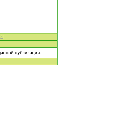
 0
|
 данной публикации.