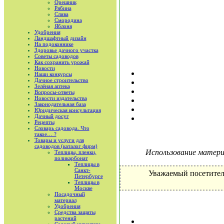
Орешник
Рябина
Слива
Смородина
Яблоня
Удобрения
Ландшафтный дизайн
На подоконнике
Здоровье дачного участка
Советы садоводов
Как сохранить урожай
Новости
Наши конкурсы
Дачное строительство
Зелёная аптека
Вопросы-ответы
Новости издательства
Законодательная база
Юридическая консультация
Дачный досуг
Рецепты
Словарь садовода. Что
такое… ?
Товары и услуги для
садоводов (каталог фирм)
Использование материа
Теплицы, пленки,
поликарбонат
Теплицы в
Санкт-
Уважаемый посетител
Петербурге
Теплицы в
Москве
Посадочный
материал
Удобрения
Средства защиты
растений