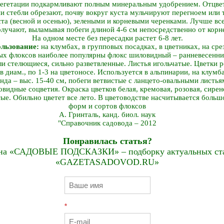
егетации подкармливают полным минеральным удобрением. Отцвет
ни стебли обрезают, почву вокруг куста мульчируют перегноем или
та (весной и осенью), зелеными и корневыми черенками. Лучше вс
олучают, выламывая побеги длиной 4-6 см непосредственно от корн
На одном месте без пересадки растет 6-8 лет.
ользование:
на клумбах, в групповых посадках, в цветниках, на сре
ых флоксов наиболее популярны флокс шиловидный – ранневесенний 
и стелющиеся, сильно разветвленные. Листья игольчатые. Цветки р
 в диам., по 1-3 на цветоносе. Используется в альпинарии, на клумб
а – выс. 15-40 см, побеги ветвистые с ланцето-овальными листьями
идные соцветия. Окраска цветков белая, кремовая, розовая, сирене
ые. Обильно цветет все лето. В цветоводстве насчитывается больш
форм и сортов флоксов
А. Гринталь, канд. биол. наук
"Справочник садовода – 2012
Понравилась статья?
на «САДОВЫЕ ПОДСКАЗКИ» – подборку актуальных стат
«GAZETASADOVOD.RU»
*