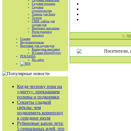
Садовый инвентарь
Садовая техника
Садовое
строительство
Товары для быта
Услуги
СМИ, сайты для
садоводов
Интернет магазины
Регистрация в
::. 
каталоге
Ссылки
Видеоматериалы
Выставки для садоводов
Календарь выставок
Посетители, 
В Санкт-Петербурге
РЕКЛАМА
На сайте
RSS
Когда чесноку пора на
«диету»: прекращаем
поливы и подкормки
Секреты сладкой
свёклы: чем
подкормить корнеплод
в середине июля
Рубиновые капли лета:
5 гениальных идей, что