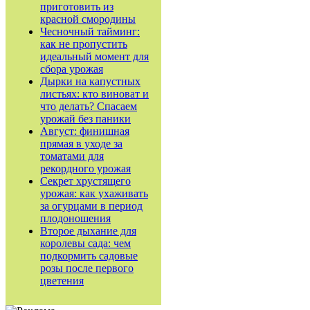
приготовить из
красной смородины
Чесночный тайминг:
как не пропустить
идеальный момент для
сбора урожая
Дырки на капустных
листьях: кто виноват и
что делать? Спасаем
урожай без паники
Август: финишная
прямая в уходе за
томатами для
рекордного урожая
Секрет хрустящего
урожая: как ухаживать
за огурцами в период
плодоношения
Второе дыхание для
королевы сада: чем
подкормить садовые
розы после первого
цветения