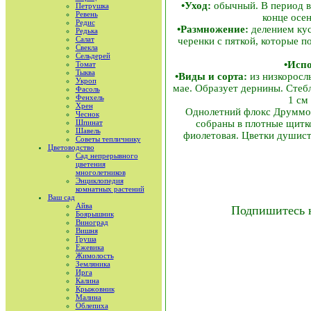
•Уход:
обычный. В период в
Петрушка
Ревень
конце осе
Редис
•Размножение:
делением кус
Редька
Салат
черенки с пяткой, которые п
Свекла
Сельдерей
•Исп
Томат
Тыква
•Виды и сорта:
из низкоросл
Укроп
мае. Образует дернины. Стебл
Фасоль
Фенхель
1 см
Хрен
Однолетний флокс Друммонд
Чеснок
Шпинат
собраны в плотные щитков
Шавель
фиолетовая. Цветки душист
Советы тепличнику
Цветоводство
Сад непрерывного
цветения
многолетников
Энциклопедия
комнатных растений
Ваш сад
Айва
Подпишитесь 
Боярышник
Виноград
Вишня
Груша
Ежевика
Жимолость
Земляника
Ирга
Калина
Крыжовник
Малина
Облепиха