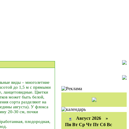
альные виды – многолетние
ысотой до 1,5 м с прямыми
е, ланцетовидные. Цветки
етков может быть белой,
ения сорта разделяют на
редины августа). У флокса
ину 20-30 см, почки
«
Август 2026 »
бработанная, плодородная,
Пн
Вт
Ср
Чт
Пт
Сб
Вс
вод.