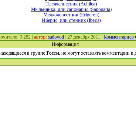
Тысячелистник (Achilea)
Мыльнянка, или сапонария (Saponaria)
Мелколепестник (Erigeron)
Иберис, или стенник (Iberis)
прочитало: 9 282 |
автор:
sadovod
| 27 декабря 2011 |
Комментариев
Информация
находящиеся в группе
Гости
, не могут оставлять комментарии к