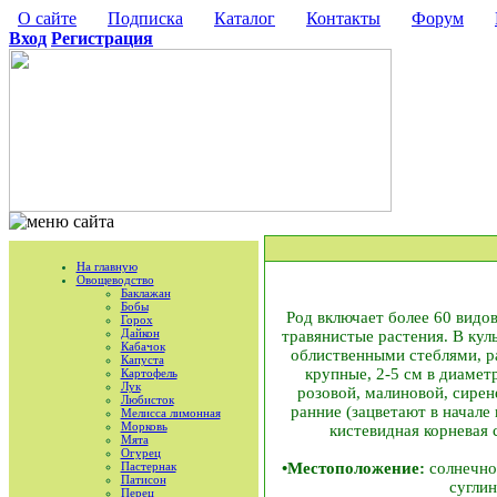
О сайте
Подписка
Каталог
Контакты
Форум
Вход
Регистрация
На главную
Овощеводство
Баклажан
Бобы
Род включает более 60 видо
Горох
Дайкон
травянистые растения. В кул
Кабачок
облиственными стеблями, р
Капуста
крупные, 2-5 см в диамет
Картофель
Лук
розовой, малиновой, сирен
Любисток
ранние (зацветают в начале 
Мелисса лимонная
Морковь
кистевидная корневая
Мята
Огурец
Пастернак
•Местоположение:
солнечное
Патисон
суглин
Перец