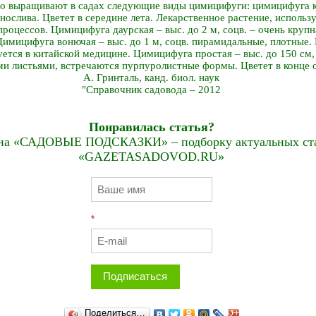
о выращивают в садах следующие виды цимицифуги: цимицифуга ки
ынослива. Цветет в середине лета. Лекарственное растение, исполь
роцессов. Цимицифуга даурская – выс. до 2 м, соцв. – очень кру
Цимицифуга вонючая – выс. до 1 м, соцв. пирамидальные, плотные. 
уется в китайской медицине. Цимицифуга простая – выс. до 150 см,
и листьями, встречаются пурпуролистные формы. Цветет в конце о
А. Гринталь, канд. биол. наук
"Справочник садовода – 2012
Понравилась статья?
на «САДОВЫЕ ПОДСКАЗКИ» – подборку актуальных стат
«GAZETASADOVOD.RU»
*
Подписаться
Поделиться…