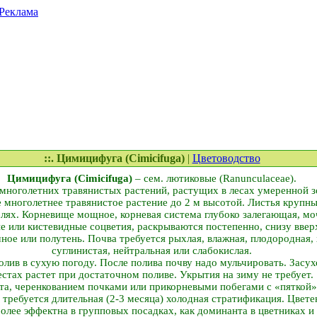
Реклама
::. Цимицифуга (Cimicifuga)
|
Цветоводство
Цимицифуга (Cimicifuga)
– сем. лютиковые (Ranunculaceae).
 многолетних травянистых растений, растущих в лесах умеренной 
многолетнее травянистое растение до 2 м высотой. Листья крупны
лях. Корневище мощное, корневая система глубоко залегающая, моч
е или кистевидные соцветия, раскрываются постепенно, снизу вверх
ное или полутень. Почва требуется рыхлая, влажная, плодородная,
суглинистая, нейтральная или слабокислая.
лив в сухую погоду. После полива почву надо мульчировать. Засу
естах растет при достаточном поливе. Укрытия на зиму не требует.
а, черенкованием почками или прикорневыми побегами с «пяткой» 
требуется длительная (2-3 месяца) холодная стратификация. Цветен
олее эффектна в групповых посадках, как доминанта в цветниках и