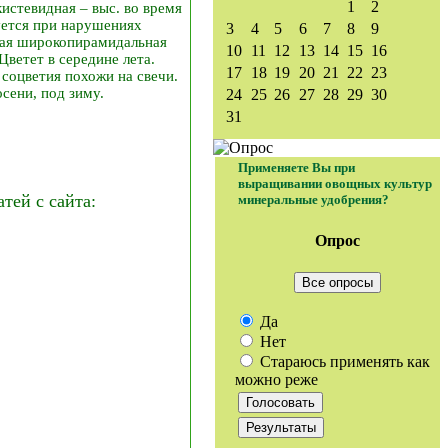
1
2
стевидная – выс. во время
зуется при нарушениях
3
4
5
6
7
8
9
пная широкопирамидальная
10
11
12
13
14
15
16
Цветет в середине лета.
17
18
19
20
21
22
23
 соцветия похожи на свечи.
сени, под зиму.
24
25
26
27
28
29
30
31
Применяете Вы при
выращивании овощных культур
ей с сайта:
минеральные удобрения?
Опрос
Все опросы
Да
Нет
Стараюсь применять как
можно реже