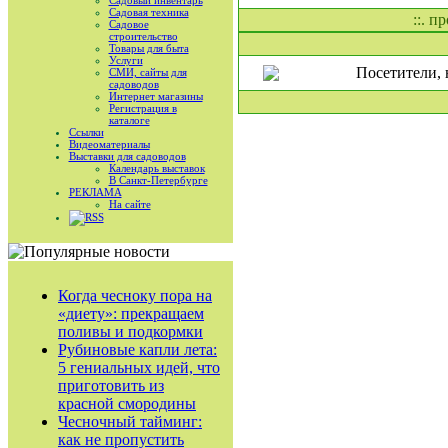
Садовый инвентарь
Садовая техника
::. п
Садовое
строительство
Товары для быта
Услуги
Посетители, 
СМИ, сайты для
садоводов
Интернет магазины
Регистрация в
каталоге
Ссылки
Видеоматериалы
Выставки для садоводов
Календарь выставок
В Санкт-Петербурге
РЕКЛАМА
На сайте
RSS
Когда чесноку пора на
«диету»: прекращаем
поливы и подкормки
Рубиновые капли лета:
5 гениальных идей, что
приготовить из
красной смородины
Чесночный тайминг:
как не пропустить