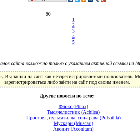
80
1
2
3
4
5
лов сайта возможно только с указанием активной ссылки на http:
ь, Вы зашли на сайт как незарегистрированный пользователь. 
зарегистрироваться либо зайти на сайт под своим именем.
Другие новости по теме:
Флокс (Phlox)
Тысячелистник (Achilea)
Прострел, пульсатилла, сон-трава (Pulsatilla)
Мускари (Muscari)
Аконит (Aconitum)