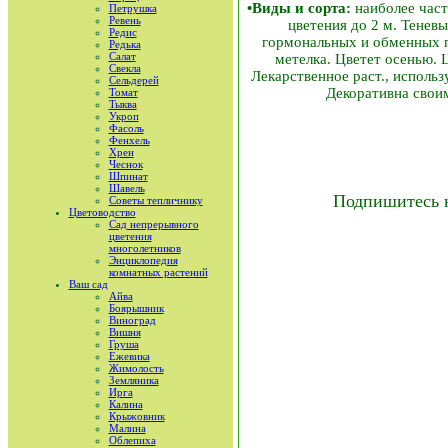
•Виды и сорта:
наиболее част
Петрушка
Ревень
цветения до 2 м. Тенев
Редис
гормональных и обменных п
Редька
Салат
метелка. Цветет осенью. 
Свекла
Лекарственное раст., использ
Сельдерей
Декоративна своим
Томат
Тыква
Укроп
Фасоль
Фенхель
Хрен
Чеснок
Шпинат
Шавель
Подпишитесь 
Советы тепличнику
Цветоводство
Сад непрерывного
цветения
многолетников
Энциклопедия
комнатных растений
Ваш сад
Айва
Боярышник
Виноград
Вишня
Груша
Ежевика
Жимолость
Земляника
Ирга
Калина
Крыжовник
Малина
Облепиха