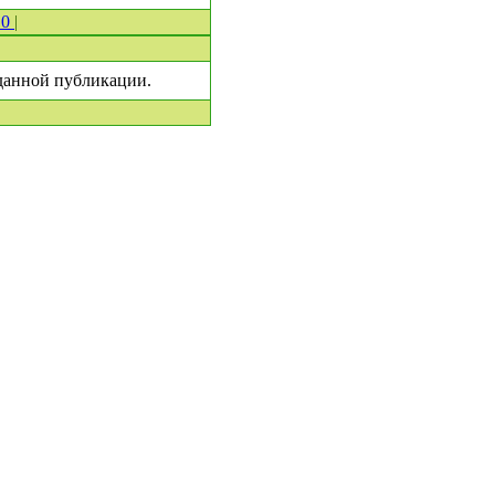
 0
|
 данной публикации.