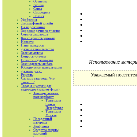
Орешник
Рябина
Слива
Смородина
Яблоня
Удобрения
Ландшафтный дизайн
На подоконнике
Здоровье дачного участка
Советы садоводов
Как сохранить урожай
Новости
Наши конкурсы
Дачное строительство
Зелёная аптека
Вопросы-ответы
Новости издательства
Использование материа
Законодательная база
Юридическая консультация
Дачный досуг
Уважаемый посетител
Рецепты
Словарь садовода. Что
такое… ?
Товары и услуги для
садоводов (каталог фирм)
Теплицы, пленки,
поликарбонат
Теплицы в
Санкт-
Петербурге
Теплицы в
Москве
Посадочный
материал
Удобрения
Средства защиты
растений