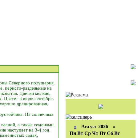
зоны Северного полушария.
е, перисто-раздельные на
коватая. Цветки мелкие,
. Цветет в июле-сентябре.
 хорошо дренированная,
хоустойчива. На солнечных
весной, а также семенами.
«
Август 2026 »
ие наступает на 3-4 год.
Пн
Вт
Ср
Чт
Пт
Сб
Вс
 каменистых садах.