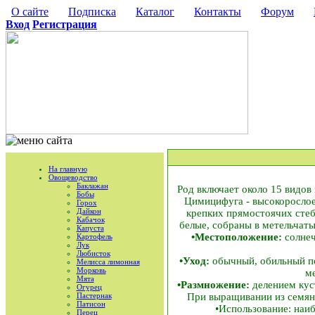
О сайте
Подписка
Каталог
Контакты
Форум
Вход
Регистрация
На главную
Овощеводство
Баклажан
Род включает около 15 видов
Бобы
Цимицифуга - высокорослое 
Горох
Дайкон
крепких прямостоячих стеб
Кабачок
белые, собраны в метельчаты
Капуста
•Местоположение:
солнеч
Картофель
Лук
Любисток
•Уход:
обычный, обильный по
Мелисса лимонная
Морковь
м
Мята
•Размножение:
делением куст
Огурец
Пастернак
При выращивании из семян 
Патисон
•Использование: наиб
Перец