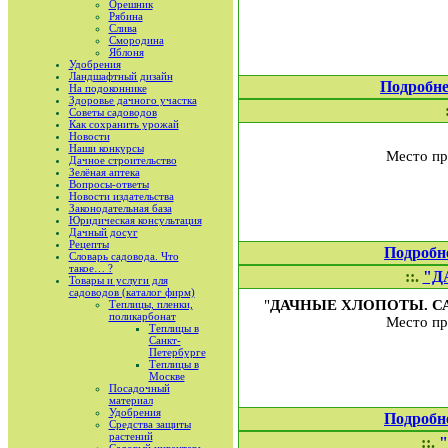
Орешник
Рябина
Слива
Смородина
Яблоня
Удобрения
Ландшафтный дизайн
Подробне
На подоконнике
Здоровье дачного участка
Советы садоводов
Как сохранить урожай
Новости
Наши конкурсы
Место пр
Дачное строительство
Зелёная аптека
Вопросы-ответы
Новости издательства
Законодательная база
Юридическая консультация
Дачный досуг
Рецепты
Подробн
Словарь садовода. Что
такое… ?
::.
"Д
Товары и услуги для
садоводов (каталог фирм)
"
ДАЧНЫЕ ХЛОПОТЫ. С
Теплицы, пленки,
поликарбонат
Место пр
Теплицы в
Санкт-
Петербурге
Теплицы в
Москве
Посадочный
материал
Удобрения
Подробн
Средства защиты
растений
::.