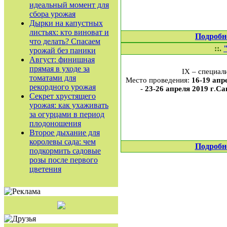
идеальный момент для
сбора урожая
Дырки на капустных
листьях: кто виноват и
Подробн
что делать? Спасаем
::.
урожай без паники
Август: финишная
прямая в уходе за
I
X
– специал
томатами для
Место проведения:
16
-19 апр
рекордного урожая
-
23-26 апреля 2019 г
.
Са
Секрет хрустящего
урожая: как ухаживать
за огурцами в период
плодоношения
Второе дыхание для
королевы сада: чем
Подробн
подкормить садовые
розы после первого
цветения