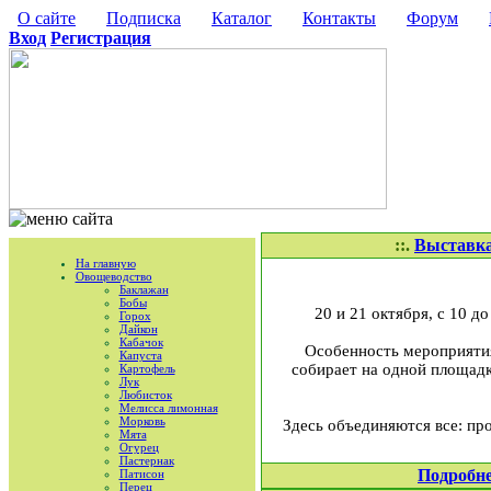
О сайте
Подписка
Каталог
Контакты
Форум
Вход
Регистрация
::.
Выставк
На главную
Овощеводство
Баклажан
Бобы
20 и 21 октября, с 10 д
Горох
Дайкон
Кабачок
Особенность мероприятия 
Капуста
собирает на одной площадке
Картофель
Лук
Любисток
Мелисса лимонная
Морковь
Здесь объединяются все: про
Мята
Огурец
Пастернак
Подробн
Патисон
Перец