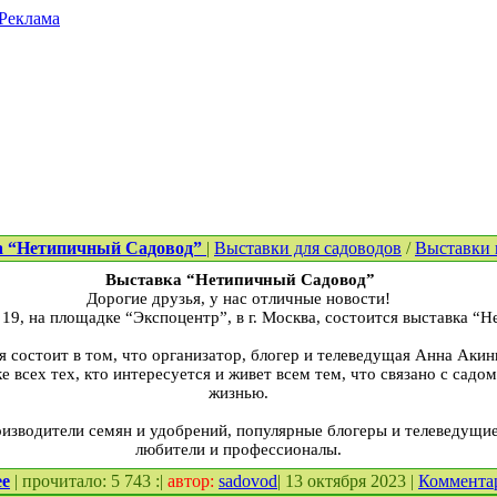
Реклама
а “Нетипичный Садовод”
|
Выставки для садоводов
/
Выставки 
Выставка “Нетипичный Садовод”
Дорогие друзья, у нас отличные новости!
о 19, на площадке “Экспоцентр”, в г. Москва, состоится выставка 
состоит в том, что организатор, блогер и телеведущая Анна Акини
 всех тех, кто интересуется и живет всем тем, что связано с садо
жизнью.
изводители семян и удобрений, популярные блогеры и телеведущие
любители и профессионалы.
ее
| прочитало: 5 743 :|
автор:
sadovod
| 13 октября 2023 |
Коммента