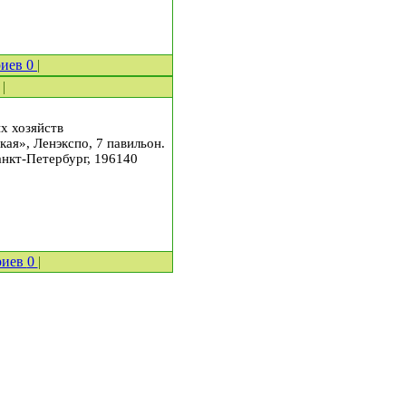
риев
0
|
|
х хозяйств
кая», Ленэкспо, 7 павильон.
анкт-Петербург, 196140
риев
0
|