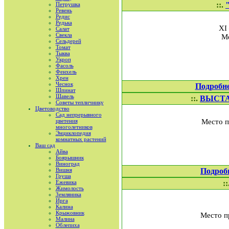
::.
Петрушка
Ревень
Редис
Редька
XI
Салат
Свекла
М
Сельдерей
Томат
Тыква
Укроп
Фасоль
Фенхель
Хрен
Чеснок
Подробн
Шпинат
Шавель
::.
ВЫСТА
Советы тепличнику
Цветоводство
Сад непрерывного
цветения
Место п
многолетников
Энциклопедия
комнатных растений
Ваш сад
Айва
Боярышник
Виноград
Вишня
Подроб
Груша
Ежевика
::
Жимолость
Земляника
Ирга
Калина
Крыжовник
Место п
Малина
Облепиха