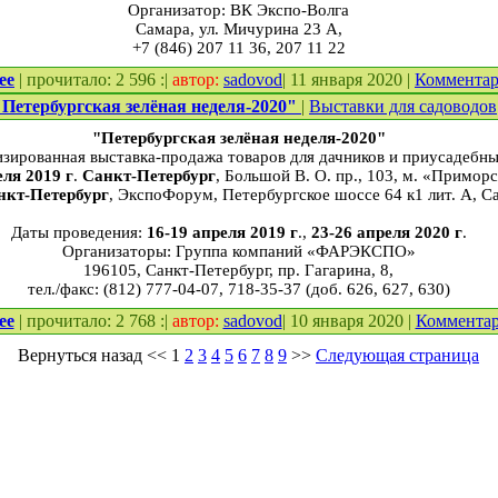
Организатор: ВК Экспо-Волга
Самара, ул. Мичурина 23 А,
+7 (846) 207 11 36, 207 11 22
ее
| прочитало: 2 596 :|
автор:
sadovod
| 11 января 2020 |
Коммента
"Петербургская зелёная неделя-2020"
|
Выставки для садоводов
"Петербургская зелёная неделя-2020"
изированная выставка-продажа товаров для дачников и приусадебны
еля 2019
г
.
Санкт-Петербург
, Большой В. О. пр., 103, м. «Приморс
нкт-Петербург
, ЭкспоФорум, Петербургское шоссе 64 к1 лит. А, С
Даты проведения:
16-19 апреля 2019 г
.,
23-26 апреля 2020 г
.
Организаторы: Группа компаний «ФАРЭКСПО»
196105, Санкт-Петербург, пр. Гагарина, 8,
тел./факс: (812) 777-04-07, 718-35-37 (доб. 626, 627, 630)
ее
| прочитало: 2 768 :|
автор:
sadovod
| 10 января 2020 |
Коммента
Вернуться назад
<<
1
2
3
4
5
6
7
8
9
>>
Следующая страница