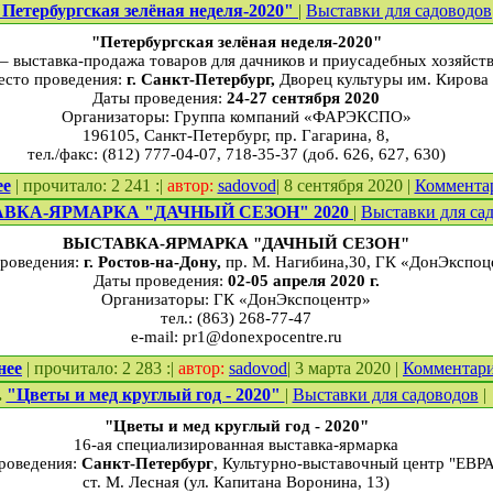
"Петербургская зелёная неделя-2020"
|
Выставки для садоводов
"Петербургская зелёная неделя-2020"
 – выставка-продажа товаров для дачников и приусадебных хозяйст
есто проведения:
г. Санкт-Петербург,
Дворец культуры им. Кирова
Даты проведения:
24-27 сентября 2020
Организаторы: Группа компаний «ФАРЭКСПО»
196105, Санкт-Петербург, пр. Гагарина, 8,
тел./факс: (812) 777-04-07, 718-35-37 (доб. 626, 627, 630)
ее
| прочитало: 2 241 :|
автор:
sadovod
| 8 сентября 2020 |
Коммента
ВКА-ЯРМАРКА "ДАЧНЫЙ СЕЗОН" 2020
|
Выставки для са
ВЫСТАВКА-ЯРМАРКА "ДАЧНЫЙ СЕЗОН"
роведения:
г. Ростов-на-Дону,
пр. М. Нагибина,30, ГК «ДонЭкспоц
Даты проведения:
02-05 апреля 2020 г.
Организаторы: ГК «ДонЭкспоцентр»
тел.: (863) 268-77-47
e-mail: pr1@donexpocentre.ru
нее
| прочитало: 2 283 :|
автор:
sadovod
| 3 марта 2020 |
Комментар
.
"Цветы и мед круглый год - 2020"
|
Выставки для садоводов
|
"Цветы и мед круглый год - 2020"
16-ая специализированная выставка-ярмарка
роведения:
Санкт-Петербург
, Культурно-выставочный центр "ЕВР
ст. М. Лесная (ул. Капитана Воронина, 13)