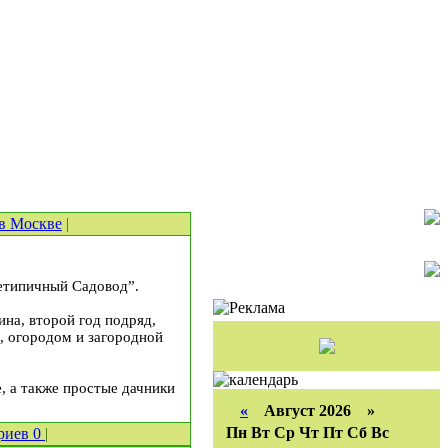
в Москве
|
“Нетипичный Садовод”.
на, второй год подряд,
м, огородом и загородной
, а также простые дачники
«
Август 2026 »
Пн
Вт
Ср
Чт
Пт
Сб
Вс
риев
0
|