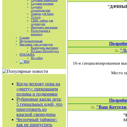
Садовый инвентарь
Садовая техника
"ДАЧНЫЙ
Садовое
строительство
Товары для быта
Услуги
СМИ, сайты для
садоводов
Интернет магазины
Регистрация в
каталоге
Ссылки
Видеоматериалы
Подробн
Выставки для садоводов
Календарь выставок
::.
"Л
В Санкт-Петербурге
РЕКЛАМА
На сайте
RSS
16-я специализированная вы
Место п
Когда чесноку пора на
«диету»: прекращаем
поливы и подкормки
Рубиновые капли лета:
Подробн
5 гениальных идей, что
::.
"Ваш Коттедж.
приготовить из
красной смородины
"
Чесночный тайминг:
М
как не пропустить