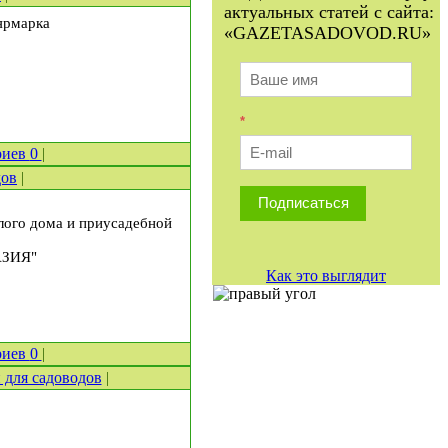
актуальных статей с сайта:
-ярмарка
«GAZETASADOVOD.RU»
*
риев
0
|
дов
|
Подписаться
илого дома и приусадебной
АЗИЯ"
Как это выглядит
риев
0
|
 для садоводов
|