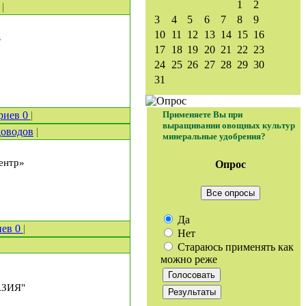
1
2
|
3
4
5
6
7
8
9
10
11
12
13
14
15
16
в
17
18
19
20
21
22
23
24
25
26
27
28
29
30
31
риев
0
|
Применяете Вы при
выращивании овощных культур
доводов
|
минеральные удобрения?
ентр»
Опрос
Все опросы
Да
иев
0
|
Нет
Стараюсь применять как
можно реже
АЗИЯ"