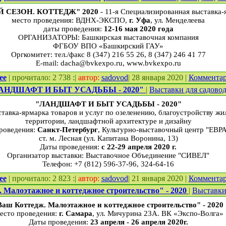
 СЕЗОН. КОТТЕДЖ" 2020
- 11-я Специализированная выставка
место проведения: ВДНХ-ЭКСПО,
г. Уфа
, ул. Менделеева
даты проведения:
12
-16 мая 2020 года
ОРГАНИЗАТОРЫ: Башкирская выставочная компания
ФГБОУ ВПО «Башкирский ГАУ»
Оргкомитет: тел./факс 8 (347) 216 55 26, 8 (347) 246 41 77
E-mail: dacha@bvkexpo.ru, www.bvkexpo.ru
ее
| прочитало: 2 738 :|
автор:
sadovod
| 28 января 2020 |
Коммента
АНДШАФТ И БЫТ УСАДЬБЫ - 2020"
|
Выставки для садово
"ЛАНДШАФТ И БЫТ УСАДЬБЫ - 2020"
ставка-ярмарка товаров и услуг по озеленению, благоустройству ж
территории, ландшафтной архитектуре и дизайну
роведения:
Санкт-Петербург
, Культурно-выставочный центр "ЕВР
ст. м. Лесная (ул. Капитана Воронина, 13)
Даты проведения:
с 22-29 апреля 2020 г.
Организатор выставки: Выставочное Объединение "СИВЕЛ"
Телефон: +7 (812) 596-37-96, 324-64-16
ее
| прочитало: 2 823 :|
автор:
sadovod
| 21 января 2020 |
Коммента
 Малоэтажное и коттеджное строительство" - 2020
|
Выставки
Ваш Коттедж. Малоэтажное и коттеджное строительство" - 2020
есто проведения:
г. Самара
, ул. Мичурина 23А. ВК «Экспо-Волга»
Даты проведения:
23
апреля - 26 апреля 2020г.