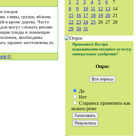
1
2
3
4
5
6
7
8
9
10
11
12
13
14
ия плодов
15
16
17
18
19
20
21
и, сливы, груши, яблони.
й в кроне дерева. Часто
22
23
24
25
26
27
28
одов могут сломать вполне
29
30
31
вающие плоды и ломающие
 поломок, необходима
ть заранее заготовлены из
Применяете Вы при
выращивании овощных культур
минеральные удобрения?
иев
0
|
Опрос
Все опросы
Да
Нет
Стараюсь применять как
можно реже