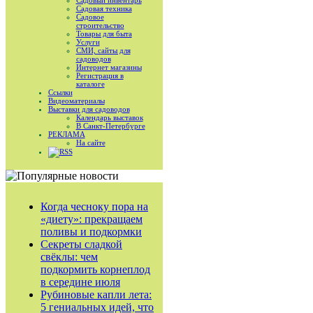
Садовый инвентарь
Садовая техника
Садовое
строительство
Товары для быта
Услуги
СМИ, сайты для
садоводов
Интернет магазины
Регистрация в
каталоге
Ссылки
Видеоматериалы
Выставки для садоводов
Календарь выставок
В Санкт-Петербурге
РЕКЛАМА
На сайте
RSS
Когда чесноку пора на
«диету»: прекращаем
поливы и подкормки
Секреты сладкой
свёклы: чем
подкормить корнеплод
в середине июля
Рубиновые капли лета:
5 гениальных идей, что