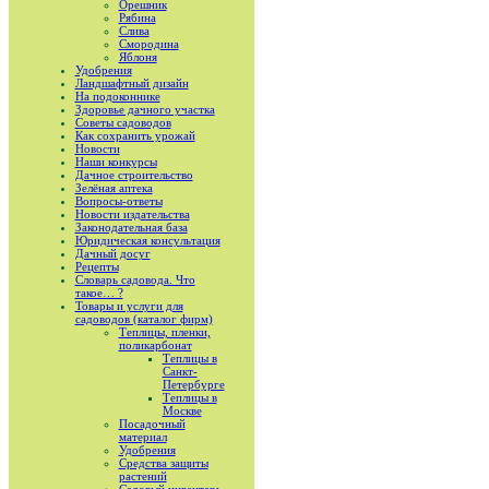
Орешник
Рябина
Слива
Смородина
Яблоня
Удобрения
Ландшафтный дизайн
На подоконнике
Здоровье дачного участка
Советы садоводов
Как сохранить урожай
Новости
Наши конкурсы
Дачное строительство
Зелёная аптека
Вопросы-ответы
Новости издательства
Законодательная база
Юридическая консультация
Дачный досуг
Рецепты
Словарь садовода. Что
такое… ?
Товары и услуги для
садоводов (каталог фирм)
Теплицы, пленки,
поликарбонат
Теплицы в
Санкт-
Петербурге
Теплицы в
Москве
Посадочный
материал
Удобрения
Средства защиты
растений