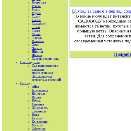
Петрушка
Ревень
Редис
Редька
В конце июля идет интенсив
Салат
Свекла
САДОВОДУ необходимо обра
Сельдерей
ломаются те ветви, которые 
Томат
Тыква
большую ветвь. Опасными 
Укроп
ветви. Для сохранения 
Фасоль
своевременная установка под
Фенхель
Хрен
Чеснок
Шпинат
Подроб
Шавель
Советы тепличнику
Цветоводство
Сад непрерывного
цветения
многолетников
Энциклопедия
комнатных растений
Ваш сад
Айва
Боярышник
Виноград
Вишня
Груша
Ежевика
Жимолость
Земляника
Ирга
Калина
Крыжовник
Малина
Облепиха