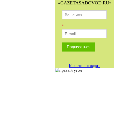
«GAZETASADOVOD.RU»
*
Подписаться
Как это выглядит