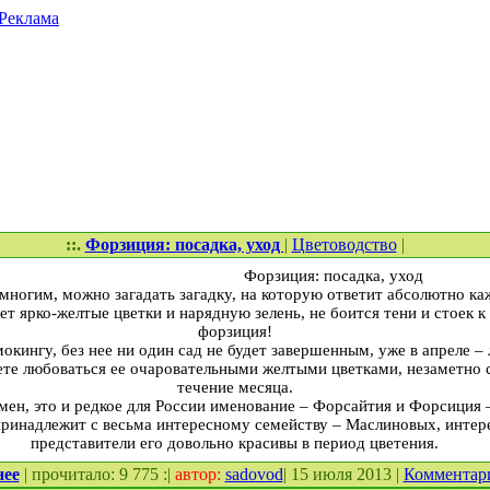
Реклама
::.
Форзиция: посадка, уход
|
Цветоводство
|
Форзиция: посадка, уход
многим, можно загадать загадку, на которую ответит абсолютно ка
ет ярко-желтые цветки и нарядную зелень, не боится тени и стоек к
форзиция!
окингу, без нее ни один сад не будет завершенным, уже в апреле – 
ете любоваться ее очаровательными желтыми цветками, незаметно
течение месяца.
мен, это и редкое для России именование – Форсайтия и Форсиция 
принадлежит с весьма интересному семейству – Маслиновых, интер
представители его довольно красивы в период цветения.
нее
| прочитало: 9 775 :|
автор:
sadovod
| 15 июля 2013 |
Комментар