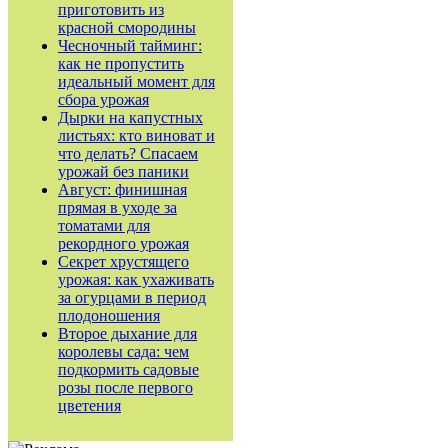
приготовить из
красной смородины
Чесночный тайминг:
как не пропустить
идеальный момент для
сбора урожая
Дырки на капустных
листьях: кто виноват и
что делать? Спасаем
урожай без паники
Август: финишная
прямая в уходе за
томатами для
рекордного урожая
Секрет хрустящего
урожая: как ухаживать
за огурцами в период
плодоношения
Второе дыхание для
королевы сада: чем
подкормить садовые
розы после первого
цветения