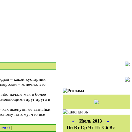
ждый – какой кустарник
 морозам – конечно, это
либо начале мая в более
 сменяющими друг друга в
– как именуют ее зазнайки
есному потому, что все
«
Июль 2013
»
Пн
Вт
Ср
Чт
Пт
Сб
Вс
иев
0
|