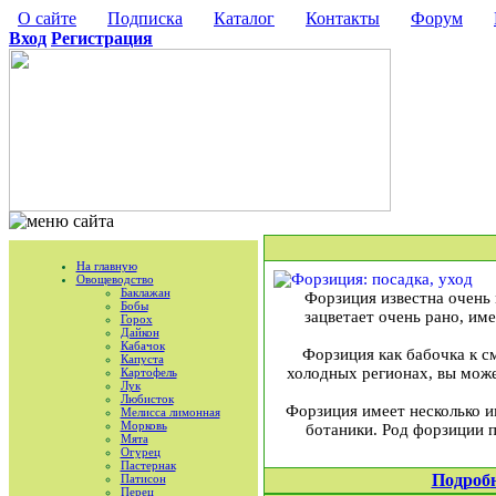
О сайте
Подписка
Каталог
Контакты
Форум
Вход
Регистрация
На главную
Овощеводство
Баклажан
Форзиция известна очень 
Бобы
зацветает очень рано, име
Горох
Дайкон
Кабачок
Форзиция как бабочка к см
Капуста
холодных регионах, вы мож
Картофель
Лук
Любисток
Форзиция имеет несколько и
Мелисса лимонная
Морковь
ботаники. Род форзиции 
Мята
Огурец
Пастернак
Подроб
Патисон
Перец