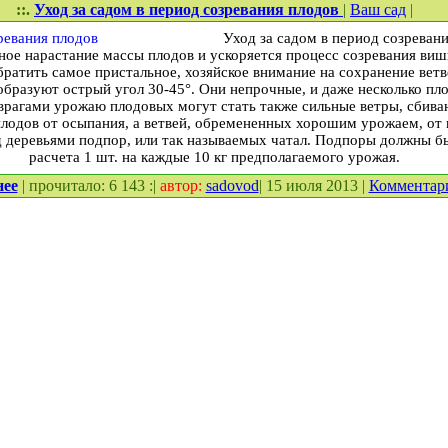
::.
Уход за садом в период созревания плодов
|
Ваш сад
|
Уход за садом в период созреван
ное нарастание массы плодов и ускоряется процесс созревания вишн
тить самое пристальное, хозяйское внимание на сохранение ветве
образуют острый угол 30-45°. Они непрочные, и даже несколько пл
врагами урожаю плодовых могут стать также сильные ветры, сби
плодов от осыпания, а ветвей, обремененных хорошим урожаем, от
 деревьями подпор, или так называемых чатал. Подпоры должны бы
расчета 1 шт. на каждые 10 кг предполагаемого урожая.
нее
| прочитало: 6 143 :|
автор:
sadovod
| 15 июля 2013 |
Комментар