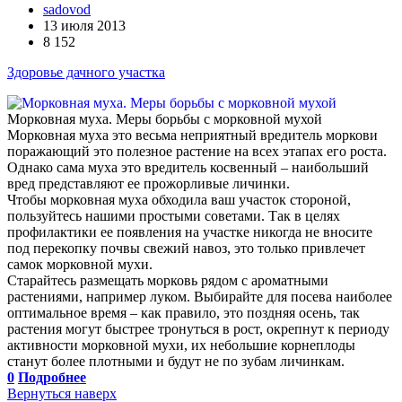
sadovod
13 июля 2013
8 152
Здоровье дачного участка
Морковная муха. Меры борьбы с морковной мухой
Морковная муха это весьма неприятный вредитель моркови
поражающий это полезное растение на всех этапах его роста.
Однако сама муха это вредитель косвенный – наибольший
вред представляют ее прожорливые личинки.
Чтобы морковная муха обходила ваш участок стороной,
пользуйтесь нашими простыми советами. Так в целях
профилактики ее появления на участке никогда не вносите
под перекопку почвы свежий навоз, это только привлечет
самок морковной мухи.
Старайтесь размещать морковь рядом с ароматными
растениями, например луком. Выбирайте для посева наиболее
оптимальное время – как правило, это поздняя осень, так
растения могут быстрее тронуться в рост, окрепнут к периоду
активности морковной мухи, их небольшие корнеплоды
станут более плотными и будут не по зубам личинкам.
0
Подробнее
Вернуться наверх