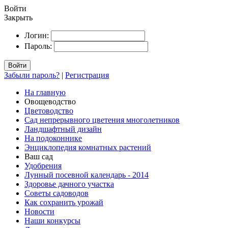
Войти
Закрыть
Логин:
Пароль:
Войти
Забыли пароль?
|
Регистрация
На главную
Овощеводство
Цветоводство
Сад непрерывного цветения многолетников
Ландшафтный дизайн
На подоконнике
Энциклопедия комнатных растений
Ваш сад
Удобрения
Лунный посевной календарь - 2014
Здоровье дачного участка
Советы садоводов
Как сохранить урожай
Новости
Наши конкурсы