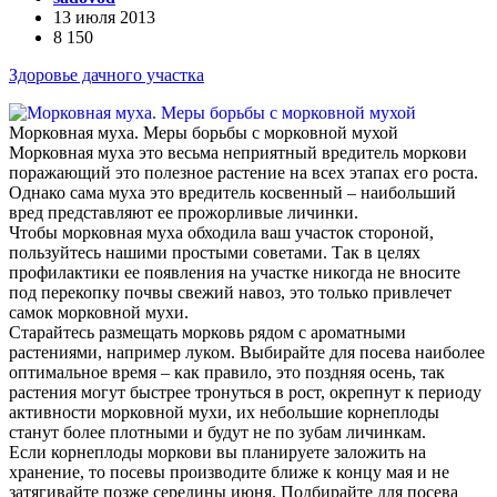
13 июля 2013
8 150
Здоровье дачного участка
Морковная муха. Меры борьбы с морковной мухой
Морковная муха это весьма неприятный вредитель моркови
поражающий это полезное растение на всех этапах его роста.
Однако сама муха это вредитель косвенный – наибольший
вред представляют ее прожорливые личинки.
Чтобы морковная муха обходила ваш участок стороной,
пользуйтесь нашими простыми советами. Так в целях
профилактики ее появления на участке никогда не вносите
под перекопку почвы свежий навоз, это только привлечет
самок морковной мухи.
Старайтесь размещать морковь рядом с ароматными
растениями, например луком. Выбирайте для посева наиболее
оптимальное время – как правило, это поздняя осень, так
растения могут быстрее тронуться в рост, окрепнут к периоду
активности морковной мухи, их небольшие корнеплоды
станут более плотными и будут не по зубам личинкам.
Если корнеплоды моркови вы планируете заложить на
хранение, то посевы производите ближе к концу мая и не
затягивайте позже середины июня. Подбирайте для посева