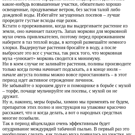
какие-нибудь возвышенные участки, обязательно хорошо
освещенные, продуваемые ветром, без застоя талой либо
дождевой воды. Избегайте загущенных посевов – лучше
проредите густые всходы еще разок.
Кстати о прореживании, когда вы выдергиваете растение из
земли, оно начинает пахнуть. Запах моркови для морковной
мухи очень привлекателен, поэтому перед прореживанием
наберите в таз теплой воды, в которой размешайте немного
хлорки. Выдернутые растения бросайте в воду, а после
выбросьте это все с участка, так риск того, что морковная
муха «унюхает» морковь сводится к минимуму.
Ни в коем случае не заливайте растения, поливы производите
только когда почва начинает подсыхать, а в конце июля –
начале августа поливы можно вовсе приостановить – в этот
период идет активное отрождение личинок.
Не забывайте о хорошем друге и помощнике в борьбе с мухой
– торфе, почаще мульчируйте им посевы, с мухой он не
дружит.
Ну и, наконец, меры борьбы, химию мы применять не будем,
препаратов этих полно и инструкция на упаковке красочно
расскажет, что и когда делать, а вот о народных средствах
многие позабыли.
Так в период яйцекладки очень эффективным будет
опудривание междурядий табачной пылью. В первый раз это
необходимо сделать, как только муха появилась на участке, ну