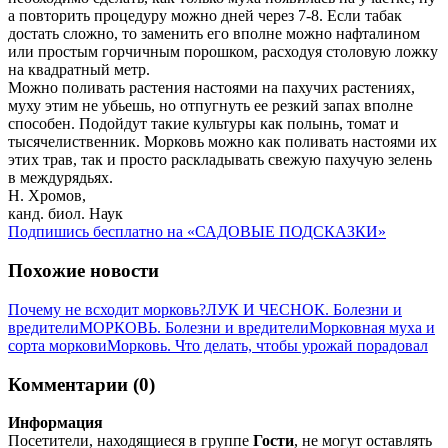
а повторить процедуру можно дней через 7-8. Если табак
достать сложно, то заменить его вполне можно нафталином
или простым горчичным порошком, расходуя столовую ложку
на квадратный метр.
Можно поливать растения настоями на пахучих растениях,
муху этим не убьешь, но отпугнуть ее резкий запах вполне
способен. Подойдут такие культуры как полынь, томат и
тысячелиственник. Морковь можно как поливать настоями их
этих трав, так и просто раскладывать свежую пахучую зелень
в междурядьях.
Н. Хромов,
канд. биол. Наук
Подпишись бесплатно на «САДОВЫЕ ПОДСКАЗКИ»
Похожие новости
Почему не всходит морковь?
ЛУК И ЧЕСНОК. Болезни и
вредители
МОРКОВЬ. Болезни и вредители
Морковная муха и
сорта моркови
Морковь. Что делать, чтобы урожай порадовал
Комментарии (0)
Информация
Посетители, находящиеся в группе
Гости
, не могут оставлять