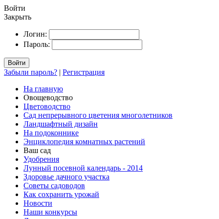
Войти
Закрыть
Логин:
Пароль:
Войти
Забыли пароль?
|
Регистрация
На главную
Овощеводство
Цветоводство
Сад непрерывного цветения многолетников
Ландшафтный дизайн
На подоконнике
Энциклопедия комнатных растений
Ваш сад
Удобрения
Лунный посевной календарь - 2014
Здоровье дачного участка
Советы садоводов
Как сохранить урожай
Новости
Наши конкурсы