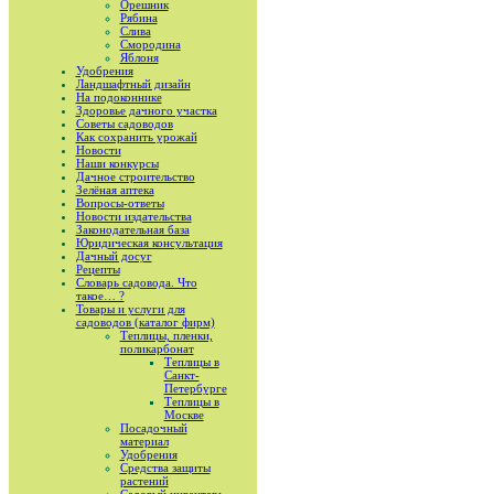
Орешник
Рябина
Слива
Смородина
Яблоня
Удобрения
Ландшафтный дизайн
На подоконнике
Здоровье дачного участка
Советы садоводов
Как сохранить урожай
Новости
Наши конкурсы
Дачное строительство
Зелёная аптека
Вопросы-ответы
Новости издательства
Законодательная база
Юридическая консультация
Дачный досуг
Рецепты
Словарь садовода. Что
такое… ?
Товары и услуги для
садоводов (каталог фирм)
Теплицы, пленки,
поликарбонат
Теплицы в
Санкт-
Петербурге
Теплицы в
Москве
Посадочный
материал
Удобрения
Средства защиты
растений