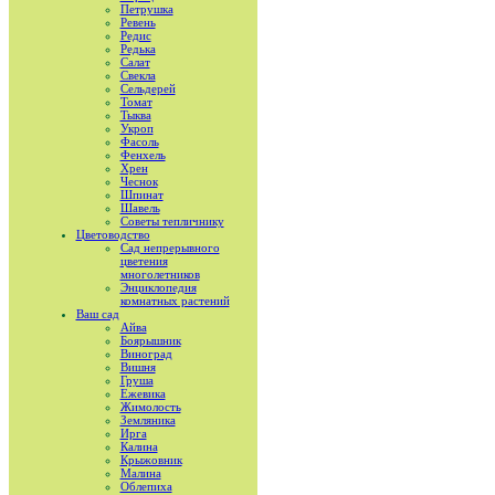
Петрушка
Ревень
Редис
Редька
Салат
Свекла
Сельдерей
Томат
Тыква
Укроп
Фасоль
Фенхель
Хрен
Чеснок
Шпинат
Шавель
Советы тепличнику
Цветоводство
Сад непрерывного
цветения
многолетников
Энциклопедия
комнатных растений
Ваш сад
Айва
Боярышник
Виноград
Вишня
Груша
Ежевика
Жимолость
Земляника
Ирга
Калина
Крыжовник
Малина
Облепиха