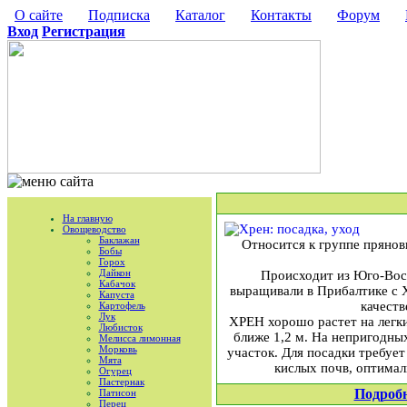
О сайте
Подписка
Каталог
Контакты
Форум
Вход
Регистрация
На главную
Овощеводство
Баклажан
Относится к группе прянов
Бобы
Горох
Дайкон
Происходит из Юго-Вост
Кабачок
выращивали в Прибалтике с X
Капуста
качеств
Картофель
Лук
ХРЕН хорошо растет на легки
Любисток
ближе 1,2 м. На непригодных
Мелисса лимонная
Морковь
участок. Для посадки требует
Мята
кислых почв, оптималь
Огурец
Пастернак
Подроб
Патисон
Перец