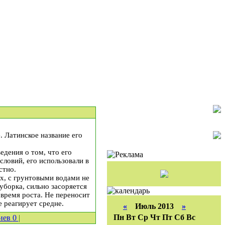
. Латинское название его
едения о том, что его
ловий, его использовали в
стно.
х, с грунтовыми водами не
уборка, сильно засоряется
 время роста. Не переносит
е реагирует средне.
«
Июль 2013
»
Пн
Вт
Ср
Чт
Пт
Сб
Вс
иев
0
|