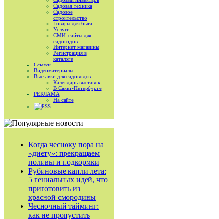
Садовый инвентарь
Садовая техника
Садовое
строительство
Товары для быта
Услуги
СМИ, сайты для
садоводов
Интернет магазины
Регистрация в
каталоге
Ссылки
Видеоматериалы
Выставки для садоводов
Календарь выставок
В Санкт-Петербурге
РЕКЛАМА
На сайте
RSS
Когда чесноку пора на
«диету»: прекращаем
поливы и подкормки
Рубиновые капли лета:
5 гениальных идей, что
приготовить из
красной смородины
Чесночный тайминг:
как не пропустить