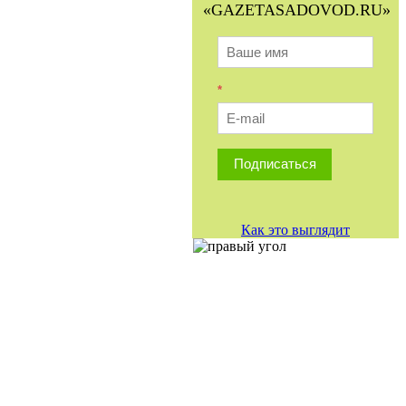
«GAZETASADOVOD.RU»
*
Подписаться
Как это выглядит