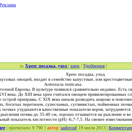
Реклама
::.
Хрен: посадка, уход
|
хрен
/
Удобрения
|
Хрен: посадка, уход
кусовых овощей, входит в семейство капустные, или крестоцветные
Armoracia rusticana.
очной Европы. В культуре появился сравнительно недавно. Есть св
VI века. До XIII века хрен считался овощем привилегированных сос
е острой приправы. С XIX века начали разводить широко и повсеме
х, богатых перегноем, супесчаных, суглинистых, пойменных почва
 почвах ухудшаются качественные показатели корня, затрудняется 
 рыхления почвы до 35-40 см, хорошо отзывается на рыхление и во
ный показатель кислотности (рН) -6,7-7,5. На свежее известковани
нее
| прочитало: 9 790 :|
автор:
sadovod
| 19 июля 2013 |
Комментар