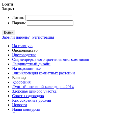
Войти
Закрыть
Логин:
Пароль:
Войти
Забыли пароль?
|
Регистрация
На главную
Овощеводство
Цветоводство
Сад непрерывного цветения многолетников
Ландшафтный дизайн
На подоконнике
Энциклопедия комнатных растений
Ваш сад
Удобрения
Лунный посевной календарь - 2014
Здоровье дачного участка
Советы садоводов
Как сохранить урожай
Новости
Наши конкурсы