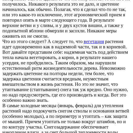
получилось. Никакого результата это не дало, и цветение
начиналось, как обычно. Полагая, что я сделал что-то не так,
или это какое-то исключение, этот агрономический прием я
повторил опять в марте следующего года. В результате
верхние ветви и у сливы, и у двух кустов вишни, а также у
подопытной яблони обмерзли и засохли. Никакие меры
оживить их не смогли.
Что из этого следует? А следует то, что
вегетация
растения
идет одновременно как в надземной части, так и в корневой.
Вот давайте представим себе: надземная часть под действием
тепла начала вегетировать, а корни, в результате нашего
усердия, не пробудились. Таким образом, мы нарушили
естественный ритм жизнедеятельности дерева. Невозможно
задержать цветение на полторы недели, тем более, что
задержка цветения считается вредным, неуместным
вмешательством в жизнь растения. Но это не значит, что
утаптывание (стаптывание) снега так уж вредно. Оно нужно,
но надо предусмотреть, где его производить и когда. Вот это
особенно важно знать.
В самые холодные месяцы (январь, февраль) для утепления
растений надо подокучить снегом стволы и основания ветвей
(особенно молодых), а по периметру и утоптать – как защита
от мышей. Причем утоптать не только вокруг штамбов, но и
по контуру участка. Снегозадержание обеспечивает
накопление влаги, а за счет большой теплоемкости воды