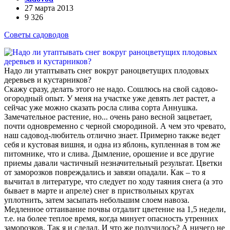
27 марта 2013
9 326
Советы садоводов
Надо ли утаптывать снег вокруг раноцветущих плодовых
деревьев и кустарников?
Скажу сразу, делать этого не надо. Сошлюсь на свой садово-
огородный опыт. У меня на участке уже девять лет растет, а
сейчас уже можно сказать росла слива сорта Аннушка.
Замечательное растение, но... очень рано весной зацветает,
почти одновременно с черной смородиной. А чем это чревато,
наш садовод-любитель отлично знает. Примерно также ведет
себя и кустовая вишня, и одна из яблонь, купленная в том же
питомнике, что и слива. Дымление, орошение и все другие
приемы давали частичный незначительный результат. Цветки
от заморозков повреждались и завязи опадали. Как – то я
вычитал в литературе, что следует по ходу таяния снега (а это
бывает в марте и апреле) снег в приствольных кругах
уплотнить, затем засыпать небольшим слоем навоза.
Медленное оттаивание почвы отдалит цветение на 1,5 недели,
т.е. на более теплое время, когда минует опасность утренних
заморозков. Так я и сделал. И что же получилось? А ничего не