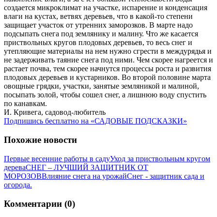
создается микроклимат на участке, испарение и конденсация
влаги на кустах, ветвях деревьев, что в какой-то степени
защищает участок от утренних заморозков. В марте надо
подсыпать снега под землянику и малину. Что же касается
приствольных кругов плодовых деревьев, то весь снег и
утепляющие материалы на нем нужно сгрести в междурядья и
не задерживать таяние снега под ними. Чем скорее нагреется и
растает почва, тем скорее начнутся процессы роста и развития
плодовых деревьев и кустарников. Во второй половине марта
овощные грядки, участки, занятые земляникой и малиной,
посыпать золой, чтобы сошел снег, а лишнюю воду спустить
по канавкам.
И. Кривега, садовод-любитель
Подпишись бесплатно на «САДОВЫЕ ПОДСКАЗКИ»
Похожие новости
Первые весенние работы в саду
Уход за приствольным кругом
дерева
СНЕГ – ЛУЧШИЙ ЗАЩИТНИК ОТ
МОРОЗОВ
Влияние снега на урожай
Снег - защитник сада и
огорода.
Комментарии (0)