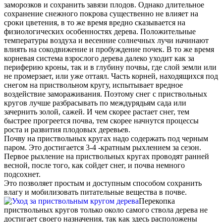
заморозков и сохранить завязи плодов. Однако длительное
сохранение снежного покрова существенно не влияет на
сроки цветения, в то же время вредно сказывается на
физиологических особенностях дерева. Положительные
температуры воздуха и весенние солнечных лучи начинают
влиять на сокодвижение и пробуждение почек. В то же время
корневая система взрослого дерева далеко уходит как за
периферию кроны, так и в глубину почвы, где слой земли или
не промерзает, или уже оттаял. Часть корней, находящихся под
снегом на приствольном кругу, испытывает вредное
воздействие замораживания. Поэтому снег с приствольных
кругов лучше разбрасывать по междурядьям сада или
зачернить золой, сажей. И чем скорее растает снег, тем
быстрее прогреется почва, тем скорее начнутся процессы
роста и развития плодовых деревьев.
Почву на приствольных кругах надо содержать под черным
паром. Это достигается 3-4 -кратным рыхлением за сезон.
Первое рыхление на приствольных кругах проводят ранней
весной, после того, как сойдет снег, и почва немного
подсохнет.
Это позволяет простым и доступным способом сохранить
влагу и мобилизовать питательные вещества в почве.
Перекопка
приствольных кругов только около самого ствола дерева не
достигает своего назначения, так как здесь расположены