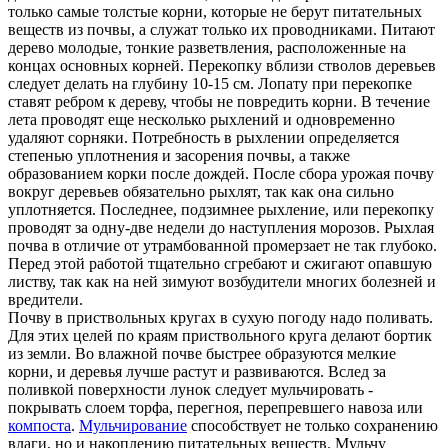
только самые толстые корни, которые не берут питательных
веществ из почвы, а служат только их проводниками. Питают
дерево молодые, тонкие разветвления, расположенные на
концах основных корней. Перекопку вблизи стволов деревьев
следует делать на глубину 10-15 см. Лопату при перекопке
ставят ребром к дереву, чтобы не повредить корни. В течение
лета проводят еще несколько рыхлений и одновременно
удаляют сорняки. Потребность в рыхлении определяется
степенью уплотнения и засорения почвы, а также
образованием корки после дождей. После сбора урожая почву
вокруг деревьев обязательно рыхлят, так как она сильно
уплотняется. Последнее, подзимнее рыхление, или перекопку
проводят за одну-две недели до наступления морозов. Рыхлая
почва в отличие от утрамбованной промерзает не так глубоко.
Перед этой работой тщательно сгребают и сжигают опавшую
листву, так как на ней зимуют возбудители многих болезней и
вредители.
Почву в приствольных кругах в сухую погоду надо поливать.
Для этих целей по краям приствольного круга делают бортик
из земли. Во влажной почве быстрее образуются мелкие
корни, и деревья лучше растут и развиваются. Вслед за
поливкой поверхности лунок следует мульчировать -
покрывать слоем торфа, перегноя, перепревшего навоза или
компоста
.
Мульчирование
способствует не только сохранению
влаги, но и накоплению питательных веществ. Мульчу