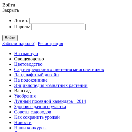
Войти
Закрыть
Логин:
Пароль:
Войти
Забыли пароль?
|
Регистрация
На главную
Овощеводство
Цветоводство
Сад непрерывного цветения многолетников
Ландшафтный дизайн
На подоконнике
Энциклопедия комнатных растений
Ваш сад
Удобрения
Лунный посевной календарь - 2014
Здоровье дачного участка
Советы садоводов
Как сохранить урожай
Новости
Наши конкурсы