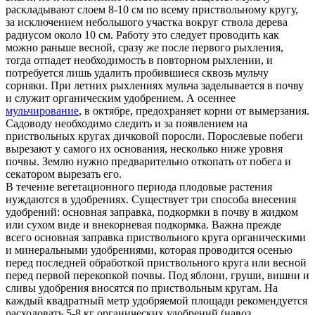
раскладывают слоем 8-10 см по всему приствольному кругу,
за исключением небольшого участка вокруг ствола дерева
радиусом около 10 см. Работу это следует проводить как
можно раньше весной, сразу же после первого рыхления,
тогда отпадет необходимость в повторном рыхлении, и
потребуется лишь удалить пробившиеся сквозь мульчу
сорняки. При летних рыхлениях мульча заделывается в почву
и служит органическим удобрением. А осеннее
мульчирование
, в октябре, предохраняет корни от вымерзания.
Садоводу необходимо следить и за появлением на
приствольных кругах дичковой поросли. Порослевые побеги
вырезают у самого их основания, несколько ниже уровня
почвы. Землю нужно предварительно откопать от побега и
секатором вырезать его.
В течение вегетационного периода плодовые растения
нуждаются в удобрениях. Существует три способа внесения
удобрений: основная заправка, подкормки в почву в жидком
или сухом виде и внекорневая подкормка. Важна прежде
всего основная заправка приствольного круга органическими
и минеральными удобрениями, которая проводится осенью
перед последней обработкой приствольного круга или весной
перед первой перекопкой почвы. Под яблони, груши, вишни и
сливы удобрения вносятся по приствольным кругам. На
каждый квадратный метр удобряемой площади рекомендуется
расходовать 5-8 кг органических удобрений (навоз,