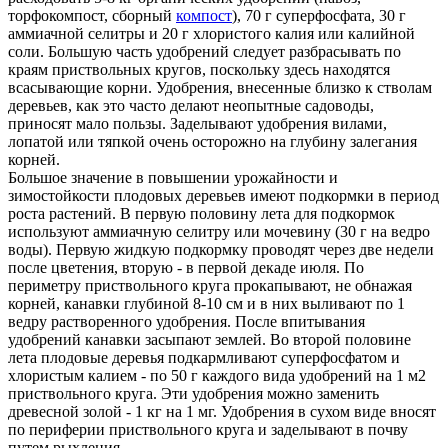
торфокомпост, сборный
компост
), 70 г суперфосфата, 30 г
аммиачной селитры и 20 г хлористого калия или калийной
соли. Большую часть удобрений следует разбрасывать по
краям приствольных кругов, поскольку здесь находятся
всасывающие корни. Удобрения, внесенные близко к стволам
деревьев, как это часто делают неопытные садоводы,
приносят мало пользы. Заделывают удобрения вилами,
лопатой или тяпкой очень осторожно на глубину залегания
корней.
Большое значение в повышении урожайности и
зимостойкости плодовых деревьев имеют подкормки в период
роста растений. В первую половину лета для подкормок
используют аммиачную селитру или мочевину (30 г на ведро
воды). Первую жидкую подкормку проводят через две недели
после цветения, вторую - в первой декаде июля. По
периметру приствольного круга прокапывают, не обнажая
корней, канавки глубиной 8-10 см и в них выливают по 1
ведру растворенного удобрения. После впитывания
удобрений канавки засыпают землей. Во второй половине
лета плодовые деревья подкармливают суперфосфатом и
хлористым калием - по 50 г каждого вида удобрений на 1 м2
приствольного круга. Эти удобрения можно заменить
древесной золой - 1 кг на 1 мг. Удобрения в сухом виде вносят
по периферии приствольного круга и заделывают в почву
путем рыхления.