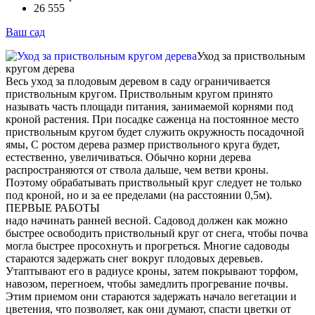
26 555
Ваш сад
Уход за приствольным
кругом дерева
Весь уход за плодовым деревом в саду ограничивается
приствольным кругом. Приствольным кругом принято
называть часть площади питания, занимаемой корнями под
кроной растения. При посадке саженца на постоянное место
приствольным кругом будет служить окружность посадочной
ямы, С ростом дерева размер приствольного круга будет,
естественно, увеличиваться. Обычно корни дерева
распространяются от ствола дальше, чем ветви кроны.
Поэтому обрабатывать приствольный круг следует не только
под кроной, но и за ее пределами (на расстоянии 0,5м).
ПЕРВЫЕ РАБОТЫ
надо начинать ранней весной. Садовод должен как можно
быстрее освободить приствольный круг от снега, чтобы почва
могла быстрее просохнуть и прогреться. Многие садоводы
стараются задержать снег вокруг плодовых деревьев.
Утаптывают его в радиусе кроны, затем покрывают торфом,
навозом, перегноем, чтобы замедлить прогревание почвы.
Этим приемом они стараются задержать начало вегетации и
цветения, что позволяет, как они думают, спасти цветки от