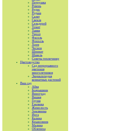
Петрушка
Ревень
Редис
Редька
Салат
Свекла
Сельдерей
Томат
Тыква
Укроп
Фасоль
Фенхель
Хрен
Чеснок
Шпинат
Шавель
Советы тепличнику
Цветоводство
Сад непрерывного
цветения
многолетников
Энциклопедия
комнатных растений
Ваш сад
Айва
Боярышник
Виноград
Вишня
Груша
Ежевика
Жимолость
Земляника
Ирга
Калина
Крыжовник
Малина
Облепиха