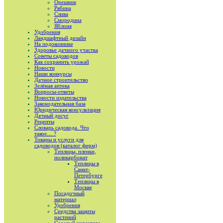
Орешник
Рябина
Слива
Смородина
Яблоня
Удобрения
Ландшафтный дизайн
На подоконнике
Здоровье дачного участка
Советы садоводов
Как сохранить урожай
Новости
Наши конкурсы
Дачное строительство
Зелёная аптека
Вопросы-ответы
Новости издательства
Законодательная база
Юридическая консультация
Дачный досуг
Рецепты
Словарь садовода. Что
такое… ?
Товары и услуги для
садоводов (каталог фирм)
Теплицы, пленки,
поликарбонат
Теплицы в
Санкт-
Петербурге
Теплицы в
Москве
Посадочный
материал
Удобрения
Средства защиты
растений