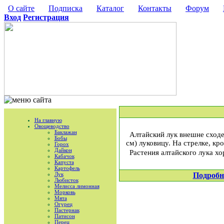
О сайте
Подписка
Каталог
Контакты
Форум
Вход
Регистрация
На главную
Овощеводство
Баклажан
Алтайский лук внешне сходе
Бобы
см) луковицу. На стрелке, к
Горох
Дайкон
Растения алтайского лука х
Кабачок
Капуста
Картофель
Лук
Подробн
Любисток
Мелисса лимонная
Морковь
Мята
Огурец
Пастернак
Патисон
Перец