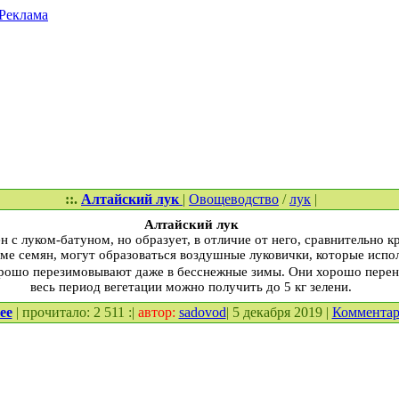
Реклама
::.
Алтайский лук
|
Овощеводство
/
лук
|
Алтайский лук
н с луком-батуном, но образует, в отличие от него, сравнительно 
роме семян, могут образоваться воздушные луковички, которые исп
орошо перезимовывают даже в бесснежные зимы. Они хорошо перенос
весь период вегетации можно получить до 5 кг зелени.
ее
| прочитало: 2 511 :|
автор:
sadovod
| 5 декабря 2019 |
Коммента