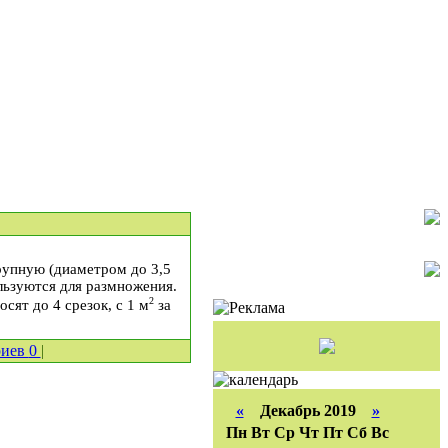
крупную (диаметром до 3,5
ользуются для размножения.
2
ят до 4 срезок, с 1 м
за
риев
0
|
«
Декабрь 2019
»
Пн
Вт
Ср
Чт
Пт
Сб
Вс