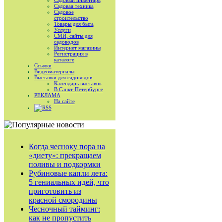
Садовый инвентарь
Садовая техника
Садовое
строительство
Товары для быта
Услуги
СМИ, сайты для
садоводов
Интернет магазины
Регистрация в
каталоге
Ссылки
Видеоматериалы
Выставки для садоводов
Календарь выставок
В Санкт-Петербурге
РЕКЛАМА
На сайте
RSS
Когда чесноку пора на
«диету»: прекращаем
поливы и подкормки
Рубиновые капли лета:
5 гениальных идей, что
приготовить из
красной смородины
Чесночный тайминг:
как не пропустить