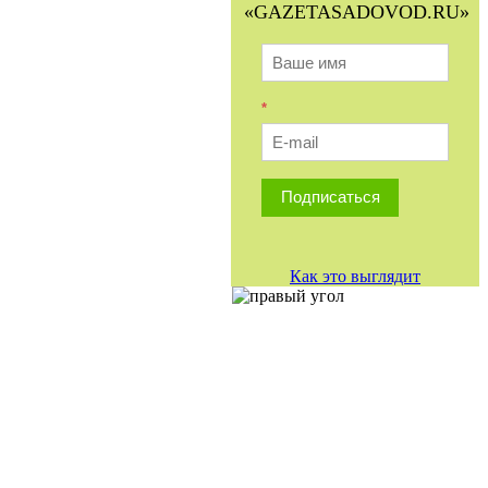
«GAZETASADOVOD.RU»
*
Подписаться
Как это выглядит