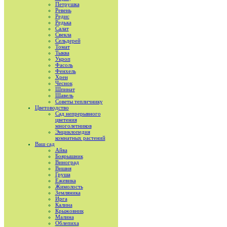
Петрушка
Ревень
Редис
Редька
Салат
Свекла
Сельдерей
Томат
Тыква
Укроп
Фасоль
Фенхель
Хрен
Чеснок
Шпинат
Шавель
Советы тепличнику
Цветоводство
Сад непрерывного
цветения
многолетников
Энциклопедия
комнатных растений
Ваш сад
Айва
Боярышник
Виноград
Вишня
Груша
Ежевика
Жимолость
Земляника
Ирга
Калина
Крыжовник
Малина
Облепиха