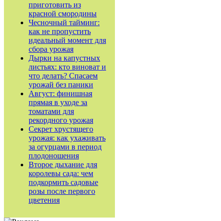
приготовить из
красной смородины
Чесночный тайминг:
как не пропустить
идеальный момент для
сбора урожая
Дырки на капустных
листьях: кто виноват и
что делать? Спасаем
урожай без паники
Август: финишная
прямая в уходе за
томатами для
рекордного урожая
Секрет хрустящего
урожая: как ухаживать
за огурцами в период
плодоношения
Второе дыхание для
королевы сада: чем
подкормить садовые
розы после первого
цветения