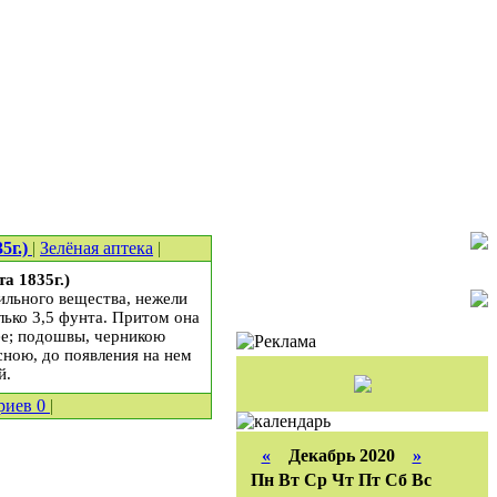
5г.)
|
Зелёная аптека
|
 1835г.)
ильного вещества, нежели
лько 3,5 фунта. Притом она
ее; подошвы, черникою
сною, до появления на нем
й.
риев
0
|
«
Декабрь 2020
»
Пн
Вт
Ср
Чт
Пт
Сб
Вс