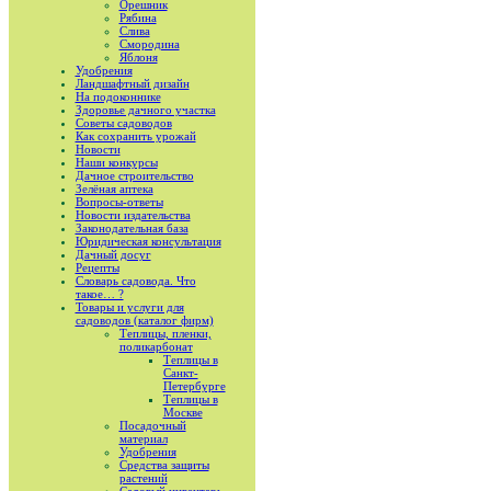
Орешник
Рябина
Слива
Смородина
Яблоня
Удобрения
Ландшафтный дизайн
На подоконнике
Здоровье дачного участка
Советы садоводов
Как сохранить урожай
Новости
Наши конкурсы
Дачное строительство
Зелёная аптека
Вопросы-ответы
Новости издательства
Законодательная база
Юридическая консультация
Дачный досуг
Рецепты
Словарь садовода. Что
такое… ?
Товары и услуги для
садоводов (каталог фирм)
Теплицы, пленки,
поликарбонат
Теплицы в
Санкт-
Петербурге
Теплицы в
Москве
Посадочный
материал
Удобрения
Средства защиты
растений