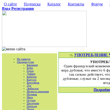
О сайте
Подписка
Каталог
Контакты
Форум
Вход
Регистрация
::.
УПОТРЕБЛЕНИЕ ЧЕ
На главную
УПОТРЕБЛЕ
Овощеводство
Баклажан
Один французский кожевенни
Бобы
кора дубовая, что вместо 6 ф
Горох
Дайкон
так сильно действует, ч
Кабачок
дубленые, служат на 2 меся
Капуста
ягод
Картофель
Лук
Любисток
Подробн
Мелисса лимонная
Морковь
Мята
Огурец
Пастернак
Патисон
Перец