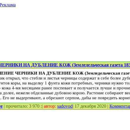
Реклама
РНИКИ НА ДУБЛЕНИЕ КОЖ (Земледельческая газета 183
НИЕ ЧЕРНИКИ НА ДУБЛЕНИЕ КОЖ (Земледельческая газета
к открыл, что стебли и листья черницы содержат в себе более дуб
унтов коры, на выделку 1 фунта кожи потребных, черники нужно то
то кожа 4-мя месяцами ранее поспевает и получается лучше и прочн
ца долее, нежели обделанные дубовою корою. Растение собирают ве
. Его не выдергивают, а обрезают серпом, дабы не повредить корне
ее
| прочитало: 3 970 :|
автор:
sadovod
| 17 декабря 2020 |
Коммента