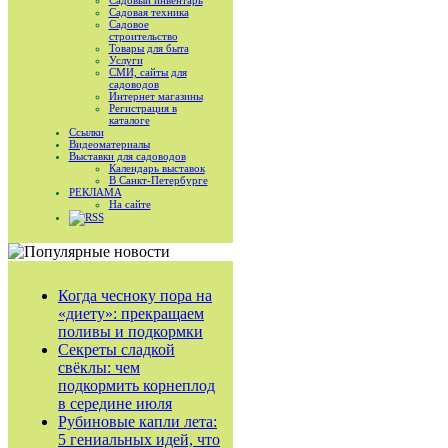
Садовый инвентарь
Садовая техника
Садовое
строительство
Товары для быта
Услуги
СМИ, сайты для
садоводов
Интернет магазины
Регистрация в
каталоге
Ссылки
Видеоматериалы
Выставки для садоводов
Календарь выставок
В Санкт-Петербурге
РЕКЛАМА
На сайте
RSS
Когда чесноку пора на
«диету»: прекращаем
поливы и подкормки
Секреты сладкой
свёклы: чем
подкормить корнеплод
в середине июля
Рубиновые капли лета:
5 гениальных идей, что