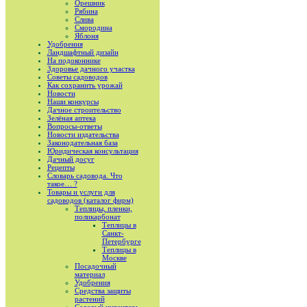
Орешник
Рябина
Слива
Смородина
Яблоня
Удобрения
Ландшафтный дизайн
На подоконнике
Здоровье дачного участка
Советы садоводов
Как сохранить урожай
Новости
Наши конкурсы
Дачное строительство
Зелёная аптека
Вопросы-ответы
Новости издательства
Законодательная база
Юридическая консультация
Дачный досуг
Рецепты
Словарь садовода. Что
такое… ?
Товары и услуги для
садоводов (каталог фирм)
Теплицы, пленки,
поликарбонат
Теплицы в
Санкт-
Петербурге
Теплицы в
Москве
Посадочный
материал
Удобрения
Средства защиты
растений