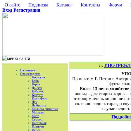
О сайте
Подписка
Каталог
Контакты
Форум
Вход
Регистрация
::.
УПОТРЕБЛЕН
На главную
УПО
Овощеводство
Баклажан
По опытам Г. Петри в Австрии,
Бобы
фунта соли
Горох
Дайкон
Более 13 лет в хозяйств
Кабачок
иногда - для старых коров -
Капуста
этот корм очень хорош не пот
Картофель
Лук
соленою водою, гораздо вкус
Любисток
случае недост
Мелисса лимонная
Морковь
Мята
Подробн
Огурец
Пастернак
Патисон
Перец