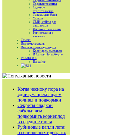
Садовый инвентарь
Садовая техника
Садовое
строительство
Товары для быта
Услуги
СМИ, сайты для
садоводов
Интернет магазины
Регистрация в
каталоге
Ссылки
Видеоматериалы
Выставки для садоводов
Календарь выставок
В Санкт-Петербурге
РЕКЛАМА
На сайте
RSS
Когда чесноку пора на
«диету»: прекращаем
поливы и подкормки
Секреты сладкой
свёклы: чем
подкормить корнеплод
в середине июля
Рубиновые капли лета:
5 гениальных идей, что