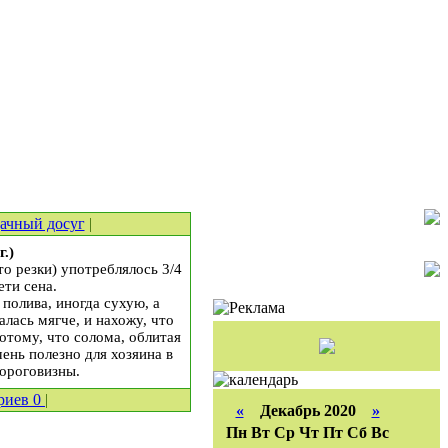
ачный досуг
|
.)
то резки) употреблялось 3/4
ети сена.
 полива, иногда сухую, а
алась мягче, и нахожу, что
потому, что солома, облитая
чень полезно для хозяина в
дороговизны.
риев
0
|
«
Декабрь 2020
»
Пн
Вт
Ср
Чт
Пт
Сб
Вс