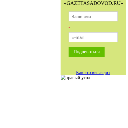
«GAZETASADOVOD.RU»
*
Подписаться
Как это выглядит