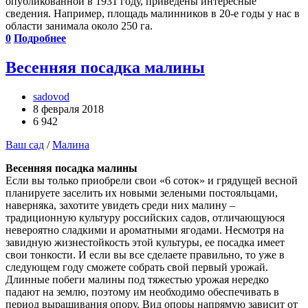
опубликованной в 1931 году, приведены интересные
сведения. Например, площадь малинников в 20-е годы у нас в
области занимала около 250 га.
0
Подробнее
Весенняя посадка малины
sadovod
8 февраля 2018
6 942
Ваш сад
/
Малина
Весенняя посадка малины
Если вы только приобрели свои «6 соток» и грядущей весной
планируете заселить их новыми зелеными постояльцами,
наверняка, захотите увидеть среди них малину –
традиционную культуру российских садов, отличающуюся
невероятно сладкими и ароматными ягодами. Несмотря на
завидную жизнестойкость этой культуры, ее посадка имеет
свои тонкости. И если вы все сделаете правильно, то уже в
следующем году сможете собрать свой первый урожай.
Длинные побеги малины под тяжестью урожая нередко
падают на землю, поэтому им необходимо обеспечивать в
период выращивания опору. Вид опоры напрямую зависит от