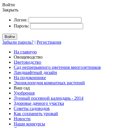
Войти
Закрыть
Логин:
Пароль:
Войти
Забыли пароль?
|
Регистрация
На главную
Овощеводство
Цветоводство
Сад непрерывного цветения многолетников
Ландшафтный дизайн
На подоконнике
Энциклопедия комнатных растений
Ваш сад
Удобрения
Лунный посевной календарь - 2014
Здоровье дачного участка
Советы садоводов
Как сохранить урожай
Новости
Наши конкурсы