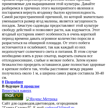
применяемые для выращивания этой культуры. Давайте
разберемся в причинах этого малоприятного явления и
постараемся вернуть ягоднику былую крупноплодность.
Самой распространенной причиной, по которой значительно
уменьшается размер ягод малины, является загущенность
посадок. Зачастую садоводы предоставляют этой культуре
свободу действий и позволяют расти, как вздумается. Этот
ягодный кустарник имеет особенность в очень короткий
период времени давать огромное количество поросли и
разрастаться на обширной площади. От этого побеги
истончаются и ослабевают, так как каждый из них
недополучает солнечного света и питания. В этом случае
необходимо взять в руки секатор, вырезать сначала все
отплодоносившие, слабые и мелкие побеги. Затем нужно
безжалостно проредить оставшиеся даже полностью здоровые
и крепкие побеги так, чтобы расстояние между рядами
получилось около 1 м, а ширина самих рядов составила 30-40
см.
0
Подробнее
В будущее
В прошлое
Вернуться наверх
Сайт для садоводов,цветоводов, огородников
"Газета СадовоД". E-mail:
sadovod2@mail.ru