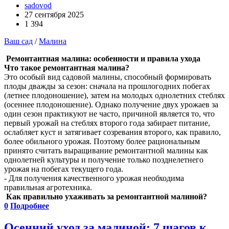
sadovod
27 сентября 2025
1 394
Ваш сад
/
Малина
Ремонтантная малина: особенности и правила ухода
Что такое ремонтантная малина?
Это особый вид садовой малины, способный формировать
плоды дважды за сезон: сначала на прошлогодних побегах
(летнее плодоношение), затем на молодых однолетних стеблях
(осеннее плодоношение). Однако получение двух урожаев за
один сезон практикуют не часто, причиной является то, что
первый урожай на стеблях второго года забирает питание,
ослабляет куст и затягивает созревания второго, как правило,
более обильного урожая. Поэтому более рациональным
принято считать выращивание ремонтантной малины как
однолетней культуры и получение только позднелетнего
урожая на побегах текущего года.
- Для получения качественного урожая необходима
правильная агротехника.
Как правильно ухаживать за ремонтантной малиной?
0
Подробнее
Осенний уход за малиной: 7 шагов к