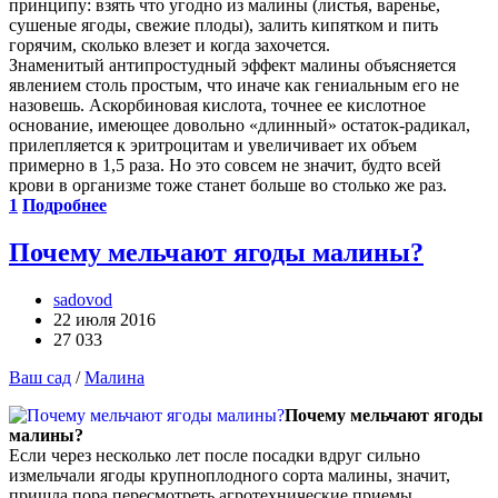
принципу: взять что угодно из малины (листья, варенье,
сушеные ягоды, свежие плоды), залить кипятком и пить
горячим, сколько влезет и когда захочется.
Знаменитый антипростудный эффект малины объясняется
явлением столь простым, что иначе как гениальным его не
назовешь. Аскорбиновая кислота, точнее ее кислотное
основание, имеющее довольно «длинный» остаток-радикал,
прилепляется к эритроцитам и увеличивает их объем
примерно в 1,5 раза. Но это совсем не значит, будто всей
крови в организме тоже станет больше во столько же раз.
1
Подробнее
Почему мельчают ягоды малины?
sadovod
22 июля 2016
27 033
Ваш сад
/
Малина
Почему мельчают ягоды
малины?
Если через несколько лет после посадки вдруг сильно
измельчали ягоды крупноплодного сорта малины, значит,
пришла пора пересмотреть агротехнические приемы,