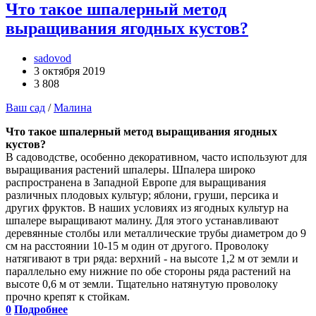
Что такое шпалерный метод
выращивания ягодных кустов?
sadovod
3 октября 2019
3 808
Ваш сад
/
Малина
Что такое шпалерный метод выращивания ягодных
кустов?
В садоводстве, особенно декоративном, часто используют для
выращивания растений шпалеры. Шпалера широко
распространена в Западной Европе для выращивания
различных плодовых культур; яблони, груши, персика и
других фруктов. В наших условиях из ягодных культур на
шпалере выращивают малину. Для этого устанавливают
деревянные столбы или металлические трубы диаметром до 9
см на расстоянии 10-15 м один от другого. Проволоку
натягивают в три ряда: верхний - на высоте 1,2 м от земли и
параллельно ему нижние по обе стороны ряда растений на
высоте 0,6 м от земли. Тщательно натянутую проволоку
прочно крепят к стойкам.
0
Подробнее