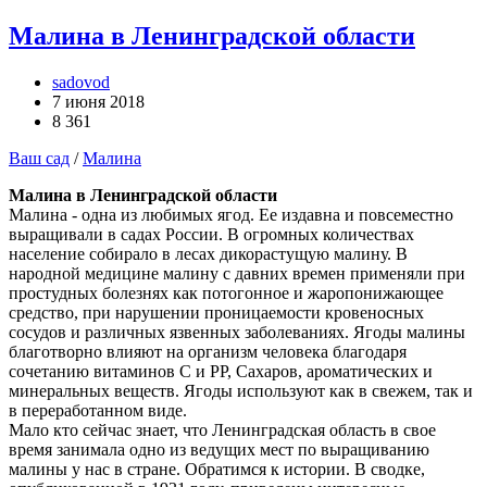
Малина в Ленинградской области
sadovod
7 июня 2018
8 361
Ваш сад
/
Малина
Малина в Ленинградской области
Малина - одна из любимых ягод. Ее издавна и повсеместно
выращивали в садах России. В огромных количествах
население собирало в лесах дикорастущую малину. В
народной медицине малину с давних времен применяли при
простудных болезнях как потогонное и жаропонижающее
средство, при нарушении проницаемости кровеносных
сосудов и различных язвенных заболеваниях. Ягоды малины
благотворно влияют на организм человека благодаря
сочетанию витаминов С и РР, Сахаров, ароматических и
минеральных веществ. Ягоды используют как в свежем, так и
в переработанном виде.
Мало кто сейчас знает, что Ленинградская область в свое
время занимала одно из ведущих мест по выращиванию
малины у нас в стране. Обратимся к истории. В сводке,