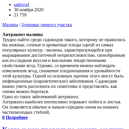
sadovod
30 ноября 2020
21 759
Малина
/
Здоровье дачного участка
Антракноз малины
Трудно найти среди садоводов такого, которому не нравились
бы нежные, сочные и ароматные плоды одной из самых
популярных культур - малины, характеризующейся при
выращивании достаточной неприхотливостью, своеобразным
кисло-сладким вкусом и высокими лекарственными
свойствами ягод. Однако, со временем можно наблюдать
измельчение ягод, снижение плодоношения и урожайности
этой культуры. Одной из основных причин этого могут быть
инфекционные (паразитические) заболевания. Садоводам
важно уметь распознать их симптомы и представлять, как
сними можно бороться.
Одно из таких заболеваний антракноз.
Антракноз наиболее интенсивно поражает побеги и листья.
Он появляется обычно в начале-середине июня на нижних
частяхмолодых стеблей,
0
Подробнее