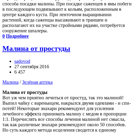
способа посадки малины. При посадке саженцев в ямы побеги
в последующем подвязывают к кольям, расположенным в
центре каждого куста. При ленточном выращивании
растений, когда саженцы высаживают в траншеи и
располагают их на участке стройными рядами, потребуется
сооружение шпалеры.
0
Подробнее
Малина от простуды
sadovod
27 сентября 2016
6 457
Малина
/
Зелёная аптека
Малина от простуды
Вот уж чем приятно лечиться от простуд, так это малиной!
Выпил чайку с вареньицем, накрылся двумя одеялами - и спи-
потей! Некоторые знахари рекомендуют для усиления
лечебного эффекта принимать малину с медом в пропорции
1:1. Перечислять все способы лечения малиной нет смысла,
так как различные знахари рекомендуют около 50 способов.
Но суть каждого метода исцеления сводится к единому