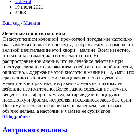
sadovod
19 июля 2021
3 968
Ваш сад
/
Малина
Лечебные свойства малины
С наступлением холодной, промозглой погоды мы частенько
оказываемся во власти простуды, и обращаемся за помощью к
великой целительнице этой хвори – малине. Всем известно,
что малина снимает жар и смягчает горло. Но
распространенное мнение, что ее лечебное действие при
простуде связано с содержанием в ней салициловой кислоты,
ошибочно. Содержание этой кислоты в малине (1-2,5 мг%) по
сравнению с количеством салицилатов, используемых в
медицинской практике, несравнимо меньше, поэтому ее
действие незначительно. Более важно содержание летучих
веществ типа эфирных масел, которые дезинфицируют
носоглотку и бронхи, истребляя находящиеся здесь бактерии.
Поэтому эффективнее лечиться не вареньем, как это мы
обычно делаем, а настоями и чаем из ее сухих ягод.
0
Подробнее
Антракноз малины