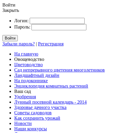
Войти
Закрыть
Логин:
Пароль:
Войти
Забыли пароль?
|
Регистрация
На главную
Овощеводство
Цветоводство
Сад непрерывного цветения многолетников
Ландшафтный дизайн
На подоконнике
Энциклопедия комнатных растений
Ваш сад
Удобрения
Лунный посевной календарь - 2014
Здоровье дачного участка
Советы садоводов
Как сохранить урожай
Новости
Наши конкурсы