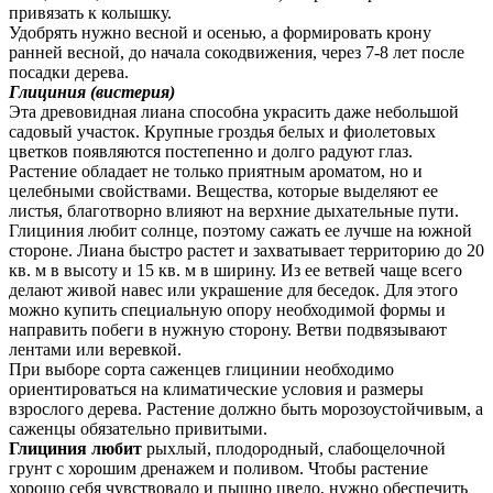
привязать к колышку.
Удобрять нужно весной и осенью, а формировать крону
ранней весной, до начала сокодвижения, через 7-8 лет после
посадки дерева.
Глициния (вистерия)
Эта древовидная лиана способна украсить даже небольшой
садовый участок. Крупные гроздья белых и фиолетовых
цветков появляются постепенно и долго радуют глаз.
Растение обладает не только приятным ароматом, но и
целебными свойствами. Вещества, которые выделяют ее
листья, благотворно влияют на верхние дыхательные пути.
Глициния любит солнце, поэтому сажать ее лучше на южной
стороне. Лиана быстро растет и захватывает территорию до 20
кв. м в высоту и 15 кв. м в ширину. Из ее ветвей чаще всего
делают живой навес или украшение для беседок. Для этого
можно купить специальную опору необходимой формы и
направить побеги в нужную сторону. Ветви подвязывают
лентами или веревкой.
При выборе сорта саженцев глицинии необходимо
ориентироваться на климатические условия и размеры
взрослого дерева. Растение должно быть морозоустойчивым, а
саженцы обязательно привитыми.
Глициния любит
рыхлый, плодородный, слабощелочной
грунт с хорошим дренажем и поливом. Чтобы растение
хорошо себя чувствовало и пышно цвело, нужно обеспечить