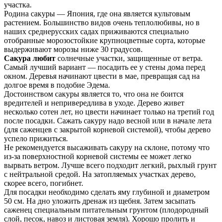
участка.
Родина сакуры — Япония, где она является культовым
растением. Большинство видов очень теплолюбивы, но в
наших среднерусских садах приживаются специально
отобранные морозостойкие крупноцветные сорта, которые
выдерживают морозы ниже 30 градусов.
Сакура любит
солнечные участки, защищенные от ветра.
Самый лучший вариант — посадить ее у стены дома перед
окном. Деревья начинают цвести в мае, превращая сад на
долгое время в подобие Эдема.
Достоинством сакуры является то, что она не боится
вредителей и непривередлива в уходе. Дерево живет
несколько сотен лет, но цвести начинает только на третий год
после посадки. Сажать сакуру надо весной или в начале лета
(для саженцев с закрытой корневой системой), чтобы дерево
успело прижиться.
Не рекомендуется высаживать сакуру на склоне, потому что
из-за поверхностной корневой системы ее может легко
вырвать ветром. Лучше всего подходит легкий, рыхлый грунт
с нейтральной средой. На затопляемых участках дерево,
скорее всего, погибнет.
Для посадки необходимо сделать яму глубиной и диаметром
50 см. На дно уложить дренаж из щебня. Затем засыпать
саженец специальным питательным грунтом (плодородный
слой, песок, навоз и листовая земля). Хорошо пролить и