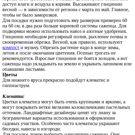
доступ влаги и воздуха к корням. Высаживают глицинию
весной — в зависимости от региона с марта по май. Главное,
чтобы не было заморозков.
Для посадки нужно подготовить яму размером примерно 60
на 60 см, в два раза больше корневой системы саженца. Для
подкормки можно использовать навоз и азотные удобрения.
Глицинии необходим регулярный полив, рыхление почвы и
своевременная обрезка. Весной, как правило, используют
компост
и мульчу. Обрезать растение надо в конце зимы,
летом и после окончания цветения. Осенью трогать не
рекомендуется. Взрослые глицинии не боятся холодов, а вот
саженцы надо укладывать на землю и укрывать лапником или
опавшими листьями.
Цветы
Для нижнего яруса прекрасно подойдут клематис и
гиппеаструм.
Клематис
Цветки клематиса могут быть очень крупными и яркими, а
могут покрывать ветки мелкими колокольчиками пастельных
оттенков. Ландшафтные дизайнеры ценят эту лиану за
безграничные варианты использования в оформлении
садовых участков. Особенно часто клематисы украшают
беседки, навесы и изгороди.
Для посадки лучше выбирать однолетние саженцы. Они