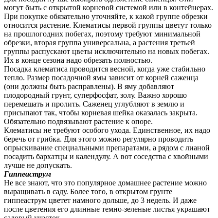
могут быть с открытой корневой системой или в контейнерах.
При покупке обязательно уточняйте, к какой группе обрезки
относится растение. Клематисы первой группы цветут только
на прошлогодних побегах, поэтому требуют минимальной
обрезки, вторая группа универсальна, а растения третьей
группы распускают цветы исключительно на новых побегах.
Их в конце сезона надо обрезать полностью.
Посадка клематиса проводится весной, когда уже стабильно
тепло. Размер посадочной ямы зависит от корней саженца
(они должны быть расправлены). В яму добавляют
плодородный грунт, суперфосфат, золу. Важно хорошо
перемешать и пролить. Саженец углубляют в землю и
присыпают так, чтобы корневая шейка оказалась закрыта.
Обязательно подвязывают растение к опоре.
Клематисы не требуют особого ухода. Единственное, их надо
беречь от грибка. Для этого можно регулярно проводить
опрыскивание специальными препаратами, а рядом с лианой
посадить бархатцы и календулу. А вот соседства с хвойными
лучше не допускать.
Гиппеаструм
Не все знают, что это популярное домашнее растение можно
выращивать в саду. Более того, в открытом грунте
гиппеаструм цветет намного дольше, до 3 недель. И даже
после цветения его длинные темно-зеленые листья украшают
садовый участок.