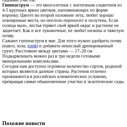
Гиппеаструм
— это многолетник с зонтичным соцветием из
4-5 крупных ярких цветков, напоминающих по форме
воронку. Цветет во второй половине лета, любит хорошо
освещенные места, но неплохо переносит и полутень. Если
солнца мало, листья теряют свой яркий окрас и растение не
зацветает. Как и все луковичные, не любит низины и тяжелую
почву.
Сажают гиппеаструм в мае. Для этого нужно удобрить почву
(навоз, зола,
торф
) и добавить некислый дренированный
грунт. Расстояние между цветами — 17–20 см.
Подкармливать можно раз в три недели готовыми
минеральными комплексами.
Сегодня нам доступно огромное количество сортов, родиной
которых являются далекие страны. Растения отлично
приживаются в российских климатических условиях,
превращая самые обыкновенные участки в экзотические сады.
Похожие новости