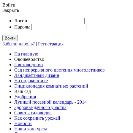
Войти
Закрыть
Логин:
Пароль:
Войти
Забыли пароль?
|
Регистрация
На главную
Овощеводство
Цветоводство
Сад непрерывного цветения многолетников
Ландшафтный дизайн
На подоконнике
Энциклопедия комнатных растений
Ваш сад
Удобрения
Лунный посевной календарь - 2014
Здоровье дачного участка
Советы садоводов
Как сохранить урожай
Новости
Наши конкурсы