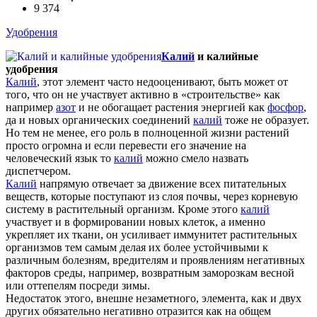
9 374
Удобрения
Калий
и калийные
удобрения
Калий
, этот элемент часто недооценивают, быть может от
того, что он не участвует активно в «строительстве» как
например
азот
и не обогащает растения энергией как
фосфор
,
да и новых органических соединений
калий
тоже не образует.
Но тем не менее, его роль в полноценной жизни растений
просто огромна и если перевести его значение на
человеческий язык то
калий
можно смело назвать
диспетчером.
Калий
напрямую отвечает за движение всех питательных
веществ, которые поступают из слоя почвы, через корневую
систему в растительный организм. Кроме этого
калий
участвует и в формировании новых клеток, а именно
укрепляет их ткани, он усиливает иммунитет растительных
организмов тем самым делая их более устойчивыми к
различным болезням, вредителям и проявлениям негативных
факторов среды, например, возвратным заморозкам весной
или оттепелям посреди зимы.
Недостаток этого, внешне незаметного, элемента, как и двух
других обязательно негативно отразится как на общем