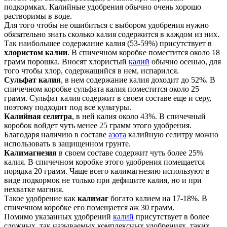
подкормках. Калийные удобрения обычно очень хорошо
растворимы в воде.
Для того чтобы не ошибиться с выбором удобрения нужно
обязательно знать сколько калия содержится в каждом из них.
Так наибольшее содержание калия (53-59%) присутствует в
хлористом калии
. В спичечном коробке поместится около 18
грамм порошка. Вносят хлористый
калий
обычно осенью, для
того чтобы хлор, содержащийся в нем, испарился.
Сульфат калия
, в нем содержание калия доходит до 52%. В
спичечном коробке сульфата калия поместится около 25
грамм. Сульфат калия содержит в своем составе еще и серу,
поэтому подходит под все культуры.
Калийная селитра
, в ней калия около 43%. В спичечный
коробок войдет чуть менее 25 грамм этого удобрения.
Благодаря наличию в составе
азота
калийную селитру можно
использовать в защищенном грунте.
Калимагнезия
в своем составе содержит чуть более 25%
калия. В спичечном коробке этого удобрения помещается
порядка 20 грамм. Чаще всего калимагнезию используют в
виде подкормок не только при дефиците калия, но и при
нехватке магния.
Такое удобрение как
калимаг
богато калием на 17-18%. В
спичечном коробке его помещается аж 30 грамм.
Помимо указанных удобрений
калий
присутствует в более
сложных, так называемых комплексных удобрениях, таких