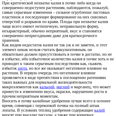
При критической нехватке калия в почве либо когда он
совершенно недоступен растениям, наблюдаются, пожалуй,
самые серьезные изменения – сильное огрубление листовых
пластинок и последующее формирование на них сквозных
отверстий и разрывов по краям. Плоды при нехватке калия
чаще всего имеют нетипичную, неправильную форму,
нехарактерный, обычно неприятный, вкус и становятся
совершенно непригодными даже для краткосрочного
хранения.
Как видим недостаток калия не так уж и не заметен, и этот
элемент никак нельзя считать факультативным, он
обязательно должен присутствовать в почве в достатке, но не
в избытке, ибо избыточное количество калия в почве хоть и не
приводит к таким серьезным последствиям как, скажем,
избыток
азота
, но все же оказывает негативное влияние на
растения. В первую очередь это негативное влияние
проявляется в виде препятствия к поглощению ратениями
таких важных для нормальной жизнедеятельности
микроэлементов как
кальций
,
магний
и марганец, что может
привести к изменению вкуса, окраски, нарушению роста и
прочим неприятным моментам.
Вносить в почву калийные удобрения лучше всего в осеннее
время, совмещая с перекопкой почвы на полный штык
лопаты. В условиях теплиц удобрения содержащие
калий
вносят при высадке рассады, а также при корневых