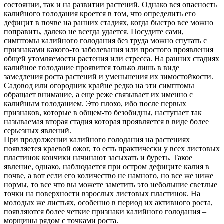
состоянии, так и на развитии растений. Однако вся опасность
калийного голодания кроется в том, что определить его
дефицит в почве на ранних стадиях, когда быстро все можно
поправить, далеко не всегда удается. Посудите сами,
симптомы калийного голодания без труда можно спутать с
признаками какого-то заболевания или простого проявления
общей утомляемости растения или стресса. На ранних стадиях
калийное голодание проявится только лишь в виде
замедления роста растений и уменьшения их зимостойкости.
Садовод или огородник крайне редко на эти симптомы
обращает внимание, а еще реже связывает их именно с
калийным голоданием. Это плохо, ибо после первых
признаков, которые в общем-то безобидны, наступает так
называемая вторая стадия которая проявляется в виде более
серьезных явлений.
При продолжении калийного голодания на растениях
появляется краевой ожог, то есть практически у всех листовых
пластинок кончики начинают засыхать и буреть. Такое
явление, однако, наблюдается при остром дефиците калия в
почве, а вот если его количество не намного, но все же ниже
нормы, то все что вы можете заметить это небольшие светлые
точки на поверхности взрослых листовых пластинок. На
молодых же листьях, особенно в период их активного роста,
появляются более четкие признаки калийного голодания –
морщины рядом с точками роста.