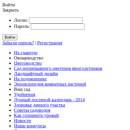
Войти
Закрыть
Логин:
Пароль:
Войти
Забыли пароль?
|
Регистрация
На главную
Овощеводство
Цветоводство
Сад непрерывного цветения многолетников
Ландшафтный дизайн
На подоконнике
Энциклопедия комнатных растений
Ваш сад
Удобрения
Лунный посевной календарь - 2014
Здоровье дачного участка
Советы садоводов
Как сохранить урожай
Новости
Наши конкурсы