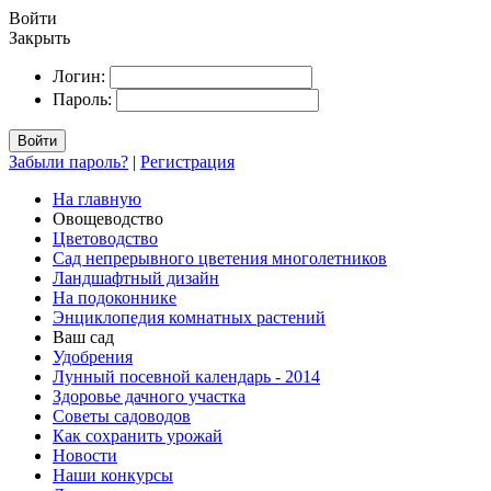
Войти
Закрыть
Логин:
Пароль:
Войти
Забыли пароль?
|
Регистрация
На главную
Овощеводство
Цветоводство
Сад непрерывного цветения многолетников
Ландшафтный дизайн
На подоконнике
Энциклопедия комнатных растений
Ваш сад
Удобрения
Лунный посевной календарь - 2014
Здоровье дачного участка
Советы садоводов
Как сохранить урожай
Новости
Наши конкурсы