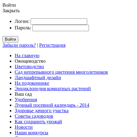
Войти
Закрыть
Логин:
Пароль:
Войти
Забыли пароль?
|
Регистрация
На главную
Овощеводство
Цветоводство
Сад непрерывного цветения многолетников
Ландшафтный дизайн
На подоконнике
Энциклопедия комнатных растений
Ваш сад
Удобрения
Лунный посевной календарь - 2014
Здоровье дачного участка
Советы садоводов
Как сохранить урожай
Новости
Наши конкурсы