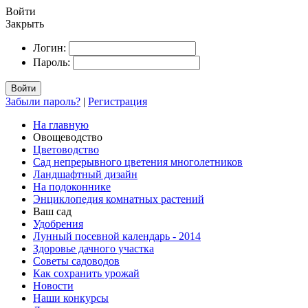
Войти
Закрыть
Логин:
Пароль:
Войти
Забыли пароль?
|
Регистрация
На главную
Овощеводство
Цветоводство
Сад непрерывного цветения многолетников
Ландшафтный дизайн
На подоконнике
Энциклопедия комнатных растений
Ваш сад
Удобрения
Лунный посевной календарь - 2014
Здоровье дачного участка
Советы садоводов
Как сохранить урожай
Новости
Наши конкурсы