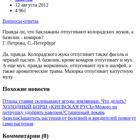
12 августа 2012
4 961
Вопросы-ответы
Правда ли, что баклажаны отпугивают колорадских жуков, а
базилик - комаров?
Г. Петрова, С.-Петербург
Да, правда. Колорадского жука отпугивает также фасоль и
черный паслен. А базилик, кроме комаров отпугивает и мух.
А еще мух, правда морковных, отпугивают лук и шалфей, а
также ароматические травы. Махорка отпугивает капустную
муху.
Похожие новости
Птицы стаями склевывают ягоды земляники. Что делать?
ХОЛОДНЫЙ БОРЩ «КИЕВСКАЯ РУСЬ»
Можно ли
петрушку удобрять навозом?
Старинный лекарь
базилик
Защитить растения от болезней и вредителей помогут
сами растения
Комментарии (0)