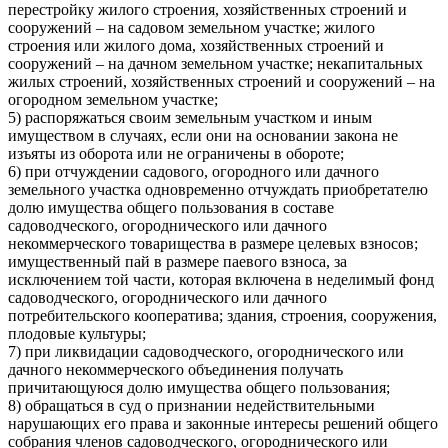
перестройку жилого строения, хозяйственных строений и
сооружений – на садовом земельном участке; жилого
строения или жилого дома, хозяйственных строений и
сооружений – на дачном земельном участке; некапитальных
жилых строений, хозяйственных строений и сооружений – на
огородном земельном участке;
5) распоряжаться своим земельным участком и иным
имуществом в случаях, если они на основании закона не
изъяты из оборота или не ограничены в обороте;
6) при отчуждении садового, огородного или дачного
земельного участка одновременно отчуждать приобретателю
долю имущества общего пользования в составе
садоводческого, огороднического или дачного
некоммерческого товарищества в размере целевых взносов;
имущественный пай в размере паевого взноса, за
исключением той части, которая включена в неделимый фонд
садоводческого, огороднического или дачного
потребительского кооператива; здания, строения, сооружения,
плодовые культуры;
7) при ликвидации садоводческого, огороднического или
дачного некоммерческого объединения получать
причитающуюся долю имущества общего пользования;
8) обращаться в суд о признании недействительными
нарушающих его права и законные интересы решений общего
собрания членов садоводческого, огороднического или