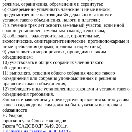
режимы, ограничения, обременения и сервитуты;
6) своевременно уплачивать членские и иные взносы,
предусмотренные настоящим Федеральным законом и
уставом такого объединения, налоги и платежи;
7) в течение трех лет освоить земельный участок, если иной
срок не установлен земельным законодательством;
8) соблюдать градостроительные, строительные,
экологические, санитарно­гигиенические, противопожарные и
иные требования (нормы, правила и нормативы);
9) участвовать в мероприятиях, проводимых таким
объединением;
10) участвовать в общих собраниях членов такого
объединения;
11) выполнять решения общего собрания членов такого
объединения или собрания уполномоченных и решения
правления такого объединения;
12) соблюдать иные установленные законами и уставом такого
объединения требования.
Запросите заявлением у председателя правления копию устава
вашего садоводства, там должны быть указаны все права и
обязанности.
Н. Уваров,
юрисконсульт Союза садоводов
Газета "САДОВОД" №49, 2011г.
Подписка на газету «САДОВОД»