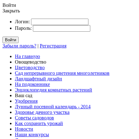
Войти
Закрыть
Логин:
Пароль:
Войти
Забыли пароль?
|
Регистрация
На главную
Овощеводство
Цветоводство
Сад непрерывного цветения многолетников
Ландшафтный дизайн
На подоконнике
Энциклопедия комнатных растений
Ваш сад
Удобрения
Лунный посевной календарь - 2014
Здоровье дачного участка
Советы садоводов
Как сохранить урожай
Новости
Наши конкурсы