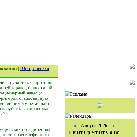
ьзования
|
Юридическая
делец участка, территория
а ней гаражи, баню, сарай,
тационарный навес (с
ерритории стационарную
ужение никому не мешает.
ожалуйста, как правильно
ии?
«
Август 2026 »
ммерческих объединениях
Пн
Вт
Ср
Чт
Пт
Сб
Вс
д, почвы и атмосферного