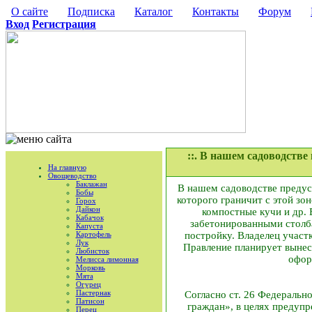
О сайте
Подписка
Каталог
Контакты
Форум
Вход
Регистрация
::. В нашем садоводстве
На главную
Овощеводство
Баклажан
В нашем садоводстве предусм
Бобы
которого граничит с этой зон
Горох
Дайкон
компостные кучи и др. 
Кабачок
забетонированными столба
Капуста
Картофель
постройку. Владелец участ
Лук
Правление планирует вынес
Любисток
офор
Мелисса лимонная
Морковь
Мята
Огурец
Пастернак
Согласно ст. 26 Федеральн
Патисон
граждан», в целях предуп
Перец