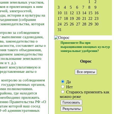
1
2
ания земельных участков,
тков и прилегающих к ним
3
4
5
6
7
8
9
чей, электросетей,
10
11
12
13
14
15
16
оды, истории и культуры на
17
18
19
20
21
22
23
бъединения (собрании
законодательства, которая
24
25
26
27
28
29
30
31
онтролю за соблюдением
т выполнение садоводами,
а, законодательства о
Применяете Вы при
асности, составляет акты о
выращивании овощных культур
ения такого объединения,
минеральные удобрения?
юдением законодательства
спользование земельного
Опрос
 и т. д.).
вают консультативную и
редставленные акты о
Все опросы
о контролю за соблюдением
Да
 государственных органов,
Нет
щими полномочиями.
Стараюсь применять как
района, где находится
можно реже
ю необходимо приложить
влению Правительства РФ «О
татам которой ваш сосед
РФ об административных