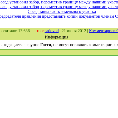
осед установил забор, переместив границу между нашими участ
осед установил забор, переместив границу между нашими участ
Сосед занял часть земельного участка
председателя правления представлять копии документов членам 
прочитало: 13 636 |
автор:
sadovod
| 21 июня 2012 |
Комментариев 
Информация
находящиеся в группе
Гости
, не могут оставлять комментарии к