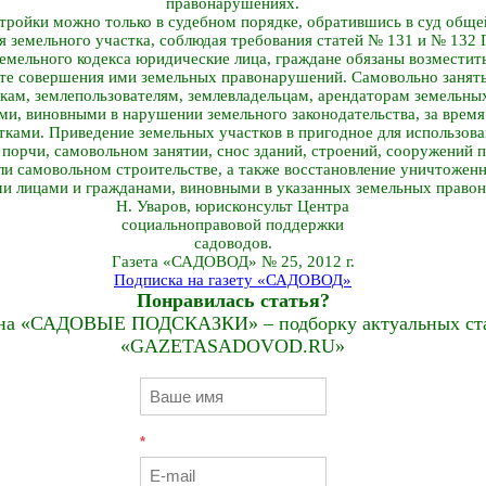
правонарушениях.
стройки можно только в судебном порядке, обратившись в суд общ
я земельного участка, соблюдая требования статей № 131 и № 132
 Земельного кодекса юридические лица, граждане обязаны возместит
ате совершения ими земельных правонарушений. Самовольно занят
кам, землепользователям, землевладельцам, арендаторам земельны
ми, виновными в нарушении земельного законодательства, за время
ками. Приведение земельных участков в пригодное для использова
 порчи, самовольном занятии, снос зданий, строений, сооружений 
ли самовольном строительстве, а также восстановление уничтожен
и лицами и гражданами, виновными в указанных земельных правона
Н. Уваров, юрисконсульт Центра
социально­правовой поддержки
садоводов.
Газета «САДОВОД» № 25, 2012 г.
Подписка на газету «САДОВОД»
Понравилась статья?
на «САДОВЫЕ ПОДСКАЗКИ» – подборку актуальных стат
«GAZETASADOVOD.RU»
*