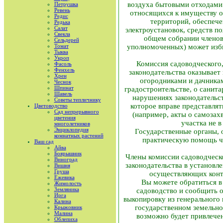
воздуха бытовыми отходами 
Петрушка
Ревень
относящихся к имуществу о
Редис
территорий, обеспече
Редька
Салат
электроустановок, средств п
Свекла
общем собрании членов
Сельдерей
Томат
уполномоченных) может изби
Тыква
Укроп
Комиссия садоводческого
Фасоль
Фенхель
законодательства оказывает
Хрен
огородниками и дачникам
Чеснок
Шпинат
градостроительстве, о санита
Шавель
нарушениях законодательст
Советы тепличнику
которое вправе представлят
Цветоводство
Сад непрерывного
(например, акты о самозах
цветения
участка не в
многолетников
Энциклопедия
Государственные органы, 
комнатных растений
практическую помощь чл
Ваш сад
Айва
Боярышник
Члены комиссии садоводческ
Виноград
законодательства в установл
Вишня
Груша
осуществляющих контр
Ежевика
Вы можете обратиться в
Жимолость
Земляника
садоводство и сообщить о
Ирга
выкопировку из генерального
Калина
государственном земельно
Крыжовник
Малина
возможно будет привлечен
Облепиха