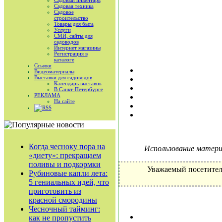
Садовый инвентарь
Садовая техника
Садовое
строительство
Товары для быта
Услуги
СМИ, сайты для
садоводов
Интернет магазины
Регистрация в
каталоге
Ссылки
Видеоматериалы
Выставки для садоводов
Календарь выставок
В Санкт-Петербурге
РЕКЛАМА
На сайте
RSS
Когда чесноку пора на
Использование материа
«диету»: прекращаем
поливы и подкормки
Уважаемый посетител
Рубиновые капли лета:
5 гениальных идей, что
приготовить из
красной смородины
Чесночный тайминг:
как не пропустить