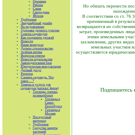
Орешник
Рябина
Но обязать перенести по
Слива
нахождени
Смородина
Яблоня
В соответствии со ст. 76
Удобрения
причиненный в результ
Ландшафтный дизайн
возвращаются их собственни
На подоконнике
Здоровье дачного участка
затрат, произведенных лица
Советы садоводов
этими земельными участ
Как сохранить урожай
Новости
захламлении, других видах
Наши конкурсы
земельных участков и
Дачное строительство
осуществляется юридическим
Зелёная аптека
Вопросы-ответы
Новости издательства
Законодательная база
Юридическая консультация
Дачный досуг
Рецепты
Словарь садовода. Что
такое… ?
Товары и услуги для
садоводов (каталог фирм)
Подпишитесь 
Теплицы, пленки,
поликарбонат
Теплицы в
Санкт-
Петербурге
Теплицы в
Москве
Посадочный
материал
Удобрения
Средства защиты
растений