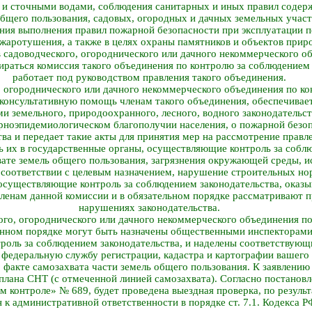
и сточными водами, соблюдения санитарных и иных правил содерж
бщего пользования, садовых, огородных и дачных земельных учас
ния выполнения правил пожарной безопасности при эксплуатации пе
ожаротушения, а также в целях охраны памятников и объектов прир
 садоводческого, огороднического или дачного некоммерческого о
раться комиссия такого объединения по контролю за соблюдением 
работает под руководством правления такого объединения.
, огороднического или дачного некоммерческого объединения по к
 консультативную помощь членам такого объединения, обеспечивае
и земельного, природоохранного, лесного, водного законодательств
рно­эпидемиологическом благополучии населения, о пожарной безоп
ва и передает такие акты для принятия мер на рассмотрение правл
ь их в государственные органы, осуществляющие контроль за собл
вате земель общего пользования, загрязнения окружающей среды, и
 соответствии с целевым назначением, нарушение строительных норм
осуществляющие контроль за соблюдением законодательства, оказы
енам данной комиссии и в обязательном порядке рассматривают п
нарушениях законодательства.
ого, огороднического или дачного некоммерческого объединения п
енном порядке могут быть назначены общественными инспекторами
оль за соблюдением законодательства, и наделены соответствую
 федеральную службу регистрации, кадастра и картографии вашего 
 факте самозахвата части земель общего пользования. К заявлени
 плана СНТ (с отмеченной линией самозахвата). Согласно постано
м контроле» № 689, будет проведена выездная проверка, по резуль
 к административной ответственности в порядке ст. 7.1. Кодекса 