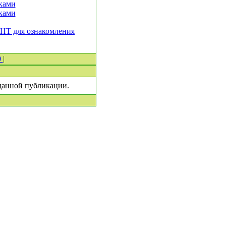
ками
ками
СНТ для ознакомления
0
|
 данной публикации.