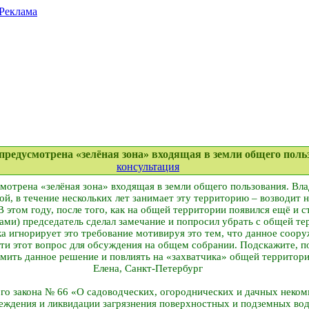
Реклама
 предусмотрена «зелёная зона» входящая в земли общего пол
консультация
отрена «зелёная зона» входящая в земли общего пользования. Вла
ой, в течение нескольких лет занимает эту территорию – возводит н
В этом году, после того, как на общей территории появился ещё и с
ми) председатель сделал замечание и попросил убрать с общей т
ка игнорирует это требование мотивируя это тем, что данное соор
ти этот вопрос для обсуждения на общем собрании. Подскажите, п
мить данное решение и повлиять на «захватчика» общей территор
Елена, Санкт-Петербург
ого закона № 66 «О садоводческих, огороднических и дачных неко
реждения и ликвидации загрязнения поверхностных и подземных во