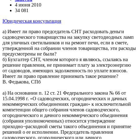
4 июня 2010
34 081
Юридическая консультация
а) Имеет ли право председатель СНТ расходовать деньги
садоводческого товарищества на закупку светодиодных ламп
для уличных светильников и на ремонт печи, если в смете,
утвержденной на собрании членов товарищества, эти расходы
предусмотрены не были?
б) Бухгалтер СНТ, членом которого я являюсь, ссылаясь на
решение правления, не принимает плату за электроэнергию
от садоводов, имеющих задолженность по уплате взносов.
Имеет ли право правление принимать такое решение?
В. Федькова, СПб
а) На основании п. 12 ст. 21 Федерального закона № 66 от
15.04.1998 г. «О садоводческих, огороднических и дачных
некоммерческих объединениях граждан» к исключительной
компетенции общего собрания членов садоводческого,
огороднического и дачного некоммерческого объединения
(собрания уполномоченных) относится утверждение
приходно¬расходной сметы такого объединения и принятие
решений о ее исполнении. Председатель правления
садоводческого, огороднического или дачного