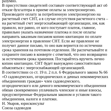
разумно.
В присутствии свидетелей составьте соответствующий акт об
отказе бухгалтера в приеме оплаты за электроэнергию.
Производите оплату за потребленную электроэнергию на
расчетный счет СНТ, а в случае отсутствия расчетного счета –
на расчетный счет энергоснабжающей организации, им, как
правило, все равно, от кого поступает платеж, главное,
правильно указать назначение платежа и после оплаты
направить заказным письмом копию квитанции по оплате
электроэнергии в правление СНТ. Если же правление не
получит данное письмо, то оно вам вернется по истечении
срока хранения на почтовом отделении. Не распечатывайте и
сохраните письмо в конверте с отметкой, что оно возвращено
за истечением срока хранения. Постарайтесь вручить лично
копию квитанции. СНТ будет вынуждено самостоятельно
объясняться с энергоснабжающей организацией.
В соответствии со ст. 19 п. 2 п.п. 6 Федерального закона № 66
«О садоводческих, огороднических и дачных некоммерческих
объединениях граждан» член садоводческого,
огороднического или дачного некоммерческого объединения
обязан своевременно уплачивать членские и иные взносы,
предусмотренные Федеральным законом и уставом такого
объединения, налоги и платежи.
Н. Уваров, юрисконсульт
Союза садоводов