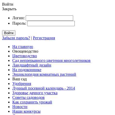
Войти
Закрыть
Логин:
Пароль:
Войти
Забыли пароль?
|
Регистрация
На главную
Овощеводство
Цветоводство
Сад непрерывного цветения многолетников
Ландшафтный дизайн
На подоконнике
Энциклопедия комнатных растений
Ваш сад
Удобрения
Лунный посевной календарь - 2014
Здоровье дачного участка
Советы садоводов
Как сохранить урожай
Новости
Наши конкурсы