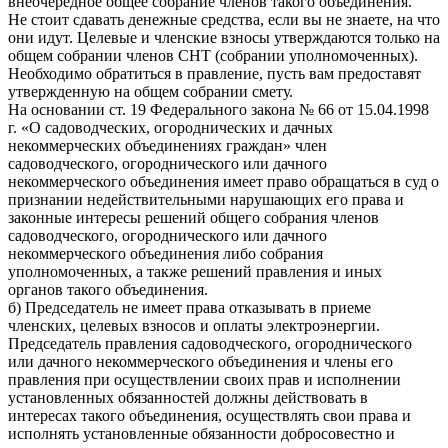
внеочередное общее собрание членов такого объединения.
Не стоит сдавать денежные средства, если вы не знаете, на что
они идут. Целевые и членские взносы утверждаются только на
общем собрании членов СНТ (собрании уполномоченных).
Необходимо обратиться в правление, пусть вам предоставят
утвержденную на общем собрании смету.
На основании ст. 19 Федерального закона № 66 от 15.04.1998
г. «О садоводческих, огороднических и дачных
некоммерческих объединениях граждан» член
садоводческого, огороднического или дачного
некоммерческого объединения имеет право обращаться в суд о
признании недействительными нарушающих его права и
законные интересы решений общего собрания членов
садоводческого, огороднического или дачного
некоммерческого объединения либо собрания
уполномоченных, а также решений правления и иных
органов такого объединения.
б) Председатель не имеет права отказывать в приеме
членских, целевых взносов и оплаты электроэнергии.
Председатель правления садоводческого, огороднического
или дачного некоммерческого объединения и члены его
правления при осуществлении своих прав и исполнении
установленных обязанностей должны действовать в
интересах такого объединения, осуществлять свои права и
исполнять установленные обязанности добросовестно и