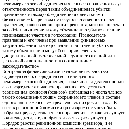
некоммерческого объединения и члены его правления несут
ответственность перед таким объединением за убытки,
причиненные такому объединению их действиями
(бездействием). При этом не несут ответственности члены
правления, голосовавшие против решения, которое повлекло
за собой причинение такому объединению убытков, или не
принимавшие участия в голосовании. Председатель
правления и его члены при выявлении финансовых
злоупотреблений или нарушений, причинении убытков
такому объединению могут быть привлечены к
дисциплинарной, материальной, административной или
уголовной ответственности в соответствии с
законодательством.
Контроль за финансово­хозяйственной деятельностью
садоводческого, огороднического или дачного
некоммерческого объединения, в том числе за деятельностью
его председателя и членов правления, осуществляет
ревизионная комиссия (ревизор), избранная из числа членов
такого объединения общим собранием его членов в составе
одного или не менее чем трех человек на срок два года. В
состав ревизионной комиссии (ревизором) не могут быть
избраны председатель и члены правления, а также их супруги,
родители, дети, внуки, братья и сестры (их супруги).
Порядок работы ревизионной комиссии (ревизора) и ее
полномочия регулируются положением о ревизионной