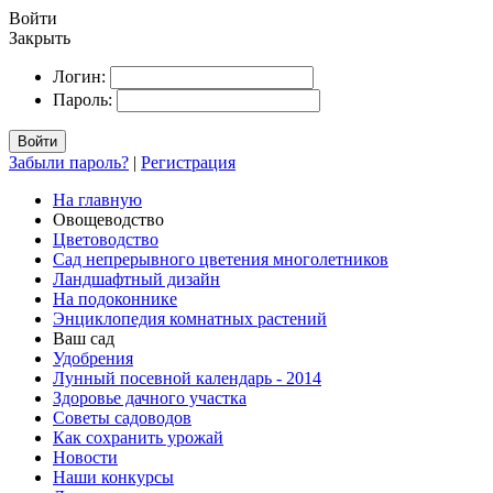
Войти
Закрыть
Логин:
Пароль:
Войти
Забыли пароль?
|
Регистрация
На главную
Овощеводство
Цветоводство
Сад непрерывного цветения многолетников
Ландшафтный дизайн
На подоконнике
Энциклопедия комнатных растений
Ваш сад
Удобрения
Лунный посевной календарь - 2014
Здоровье дачного участка
Советы садоводов
Как сохранить урожай
Новости
Наши конкурсы