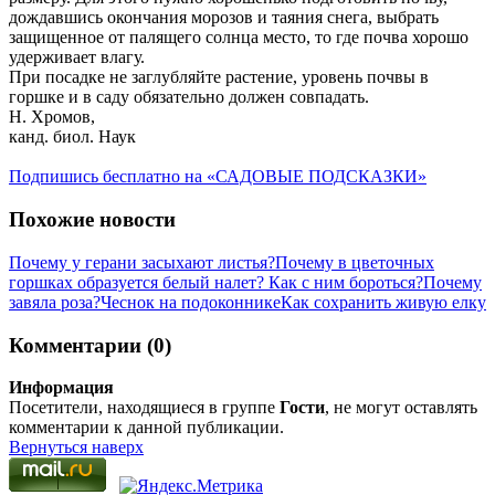
дождавшись окончания морозов и таяния снега, выбрать
защищенное от палящего солнца место, то где почва хорошо
удерживает влагу.
При посадке не заглубляйте растение, уровень почвы в
горшке и в саду обязательно должен совпадать.
Н. Хромов,
канд. биол. Наук
Подпишись бесплатно на «САДОВЫЕ ПОДСКАЗКИ»
Похожие новости
Почему у герани засыхают листья?
Почему в цветочных
горшках образуется белый налет? Как с ним бороться?
Почему
завяла роза?
Чеснок на подоконнике
Как сохранить живую елку
Комментарии (0)
Информация
Посетители, находящиеся в группе
Гости
, не могут оставлять
комментарии к данной публикации.
Вернуться наверх