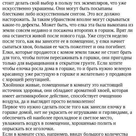
стоит делать свой выбор в пользу тех экземпляров, что уже
искусственно украшены. Они могут быть посыпаны
блестками либо искусственным снегом. Это все должно
насторожить. За таким убранством вполне могут скрываться
какие-то дефекты. Может быть, что елка эта была выкопана из
земли совсем недавно и посажена второпях в горшок. Врят ли
она останется живой после нового года. Уже спустя неделю
после того, как вы занесете ее в помещение, у елки начнет
сыпаться хвоя, большая ее часть пожелтеет и она погибнет.
Елки, которые продаются с комом земли также не стоит брать
для того, чтобы потом пересаживать в горшки, они пригодны
только для выращивания в открытом грунте. Если хотите
чтобы елочка росла дома в горшке, то и брать нужно зеленую
красавицу уже растущую в горшке и желательно у продавцов
с хорошей репутацией.
Хвойники живые, помещенные в комнату это настоящий
источник здоровья, они обладают ароматной хвоей, которая
имеет антимикробное действие, способствует очищению
воздуха, да и выглядит просто великолепно!
Первое что нужно сделать после того как занесли елочку в
горшке домой, нет не украсить ее игрушками и гирляндами, а
обеспечить ей наиболее прохладное и светлое место,
увлажнить воздух в помещении, хорошенько полить и
опрыскать все иголочки.
Если в комнате сухо, например, ввиду большого количества