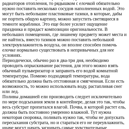
радиаторов отопления, то рядышком с елочкой обязательно
нужно поставить несколько сосудов наполненных водой. Это
могут быть небольшие пластиковые тазики, в которые, дабы
не портить общую картину, можно запустить светящиеся в
темноте кораблики. Это еще более усилит ощущение
праздника и придаст композиции оригинальности. В
небольших помещениях, где лишнему предмету может места и
не найтись, вместо тазиков можно поставить небольшой
электроувлажнитель воздуха, он вполне способен помочь
елочке нормально существовать в непривычных для нее
условиях.
Периодически, обычно раз в два-три дня, необходимо
проводить опрыскивание растения, для этого можно взять
обычный пульверизатор и заправить его водой комнатной
температуры. Помимо подходящей температуры, вода
обязательно должна быть отстоянная и смягченная. Если есть
возможность, то можно использовать воду, растапливая снег
или лед.
Поливы домашней ели производить следует исключительно
по мере подсыхания земли в контейнере, делая это так, чтобы
весь субстрат пропитался влагой. Почва, в которой растет ель,
должна быть постоянно умеренно влажной. Тут нужна
некоторая сноровка, поливать нужно так, чтобы не допускать
пересыхания субстрата, но и стараться его не переувлажнить,
иначе могут начать загнивать самые чувствительные