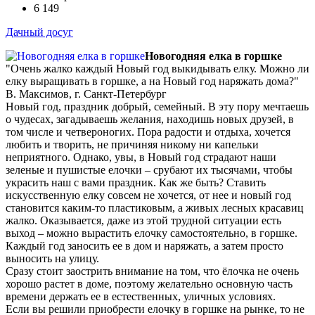
6 149
Дачный досуг
Новогодняя елка в горшке
"Очень жалко каждый Новый год выкидывать елку. Можно ли
елку выращивать в горшке, а на Новый год наряжать дома?"
В. Максимов, г. Санкт-Петербург
Новый год, праздник добрый, семейный. В эту пору мечтаешь
о чудесах, загадываешь желания, находишь новых друзей, в
том числе и четвероногих. Пора радости и отдыха, хочется
любить и творить, не причиняя никому ни капельки
неприятного. Однако, увы, в Новый год страдают наши
зеленые и пушистые елочки – срубают их тысячами, чтобы
украсить наш с вами праздник. Как же быть? Ставить
искусственную елку совсем не хочется, от нее и новый год
становится каким-то пластиковым, а живых лесных красавиц
жалко. Оказывается, даже из этой трудной ситуации есть
выход – можно вырастить елочку самостоятельно, в горшке.
Каждый год заносить ее в дом и наряжать, а затем просто
выносить на улицу.
Сразу стоит заострить внимание на том, что ёлочка не очень
хорошо растет в доме, поэтому желательно основную часть
времени держать ее в естественных, уличных условиях.
Если вы решили приобрести елочку в горшке на рынке, то не