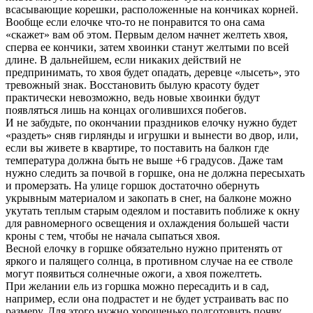
всасывающие корешки, расположенные на кончиках корней.
Вообще если елочке что-то не понравится то она сама
«скажет» вам об этом. Первым делом начнет желтеть хвоя,
сперва ее кончики, затем хвоинки станут желтыми по всей
длине. В дальнейшем, если никаких действий не
предпринимать, то хвоя будет опадать, деревце «лысеть», это
тревожный знак. Восстановить былую красоту будет
практически невозможно, ведь новые хвоинки будут
появляться лишь на концах оголившихся побегов.
И не забудьте, по окончании праздников елочку нужно будет
«раздеть» сняв гирлянды и игрушки и вынести во двор, или,
если вы живете в квартире, то поставить на балкон где
температура должна быть не выше +6 градусов. Даже там
нужно следить за почвой в горшке, она не должна пересыхать
и промерзать. На улице горшок достаточно обернуть
укрывным материалом и закопать в снег, на балконе можно
укутать теплым старым одеялом и поставить поближе к окну
для равномерного освещения и охлаждения большей части
кроны с тем, чтобы не начала сыпаться хвоя.
Весной елочку в горшке обязательно нужно притенять от
яркого и палящего солнца, в противном случае на ее стволе
могут появиться солнечные ожоги, а хвоя пожелтеть.
При желании ель из горшка можно пересадить и в сад,
например, если она подрастет и не будет устраивать вас по
размеру. Для этого нужно хорошенько подготовить почву,