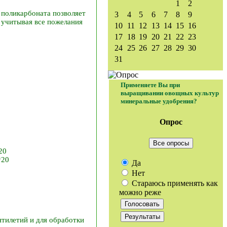
1
2
поликарбоната позволяет
3
4
5
6
7
8
9
 учитывая все пожелания
10
11
12
13
14
15
16
17
18
19
20
21
22
23
24
25
26
27
28
29
30
31
Применяете Вы при
выращивании овощных культур
минеральные удобрения?
Опрос
Все опросы
20
*20
Да
Нет
Стараюсь применять как
можно реже
ятилетий и для обработки