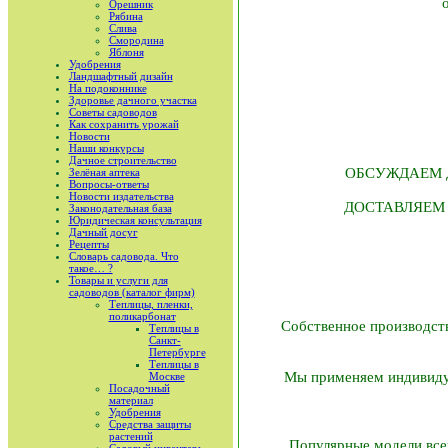
Орешник
Рябина
Слива
Смородина
Яблоня
Удобрения
Ландшафтный дизайн
На подоконнике
Здоровье дачного участка
Советы садоводов
Как сохранить урожай
Новости
Наши конкурсы
Дачное строительство
ОБСУЖДАЕМ ДЕТ
Зелёная аптека
Вопросы-ответы
Новости издательства
ДОСТАВЛЯЕМ ТЕ
Законодательная база
Юридическая консультация
Дачный досуг
Рецепты
Словарь садовода. Что
такое… ?
Товары и услуги для
садоводов (каталог фирм)
Теплицы, пленки,
поликарбонат
Собственное производств
Теплицы в
Санкт-
Петербурге
Теплицы в
Мы применяем индивидуа
Москве
Посадочный
материал
Удобрения
Средства защиты
растений
Популярные модели всег