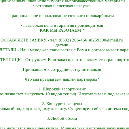
оцинкованных швов используются высококачественные материалы
· ветровая и снеговая нагрузка
· рациональное использование сотового поликарбоната
· невысокая цена и гарантия производителя
КАК МЫ РАБОТАЕМ ?
ОСТАВЛЯЕТЕ ЗАЯВКУ - тел. (8332) 206-466 s8259300@mail.ru
детали
АЛИ - Наш менеджер связывается с Вами и согласовывает парам
ПЛИЦЫ - Отгружаем Ваш заказ или отправляем его транспортно
Приглашаем к сотрудничеству оптовиков
Что мы предлагаем нашим партнерам?
1. Широкий ассортимент
о позволяет выпускать 10 видов теплиц. Изготавливаем под заказ н
2. Конкуретные цены
льный подход к каждому клиенту. Существует гибкая система скид
3. Любой объем
да находятся на нашем складе. Минимальный оптовый заказ начина