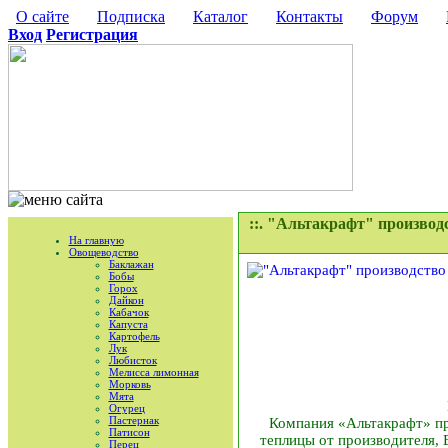
О сайте
Подписка
Каталог
Контакты
Форум
Вход
Регистрация
::. "Альтакрафт" производ
На главную
Овощеводство
Баклажан
Бобы
Горох
Дайкон
Кабачок
Капуста
Картофель
Лук
Любисток
Мелисса лимонная
Морковь
Мята
Огурец
Пастернак
Компания «Альтакрафт» пр
Патисон
теплицы от производителя, 
Перец