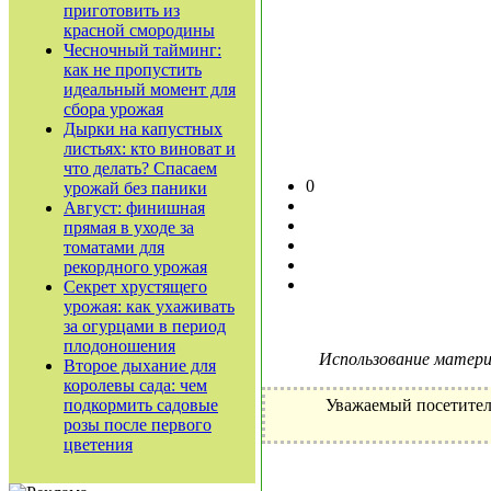
приготовить из
красной смородины
Чесночный тайминг:
как не пропустить
идеальный момент для
сбора урожая
Дырки на капустных
листьях: кто виноват и
что делать? Спасаем
0
урожай без паники
Август: финишная
прямая в уходе за
томатами для
рекордного урожая
Секрет хрустящего
урожая: как ухаживать
за огурцами в период
плодоношения
Использование материа
Второе дыхание для
королевы сада: чем
подкормить садовые
Уважаемый посетител
розы после первого
цветения