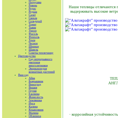
Петрушка
Ревень
Наши теплицы отличаются п
Редис
выдерживать высокие ветр
Редька
Салат
Свекла
Сельдерей
Томат
Тыква
Укроп
Фасоль
Фенхель
Хрен
Чеснок
Шпинат
Шавель
Советы тепличнику
Цветоводство
Сад непрерывного
цветения
многолетников
Энциклопедия
комнатных растений
Ваш сад
Айва
ТЕПЛ
Боярышник
АНГЛ
Виноград
Вишня
Груша
Ежевика
Жимолость
Земляника
Ирга
Калина
Крыжовник
Малина
· коррозийная устойчивост
Облепиха