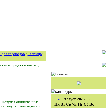
 для садоводов
/
Теплицы,
ство и продажа теплиц,
«
Август 2026 »
а. Покупая оцинкованные
Пн
Вт
Ср
Чт
Пт
Сб
Вс
а теплиц от производителя