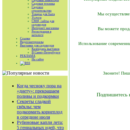
Садовый инвентарь
Садовая техника
Садовое
строительство
Мы осуществляем
Товары для быта
Услуги
СМИ, сайты для
садоводов
Интернет магазины
Вы можете прода
Регистрация в
каталоге
Ссылки
Видеоматериалы
Использование современны
Выставки для садоводов
Календарь выставок
В Санкт-Петербурге
РЕКЛАМА
На сайте
RSS
Звоните! Пиши
Когда чесноку пора на
«диету»: прекращаем
Подпишитесь 
поливы и подкормки
Секреты сладкой
свёклы: чем
подкормить корнеплод
в середине июля
Рубиновые капли лета:
5 гениальных идей, что