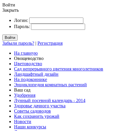
Войти
Закрыть
Логин:
Пароль:
Войти
Забыли пароль?
|
Регистрация
На главную
Овощеводство
Цветоводство
Сад непрерывного цветения многолетников
Ландшафтный дизайн
На подоконнике
Энциклопедия комнатных растений
Ваш сад
Удобрения
Лунный посевной календарь - 2014
Здоровье дачного участка
Советы садоводов
Как сохранить урожай
Новости
Наши конкурсы