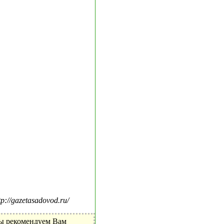
//gazetasadovod.ru/
Мы рекомендуем Вам