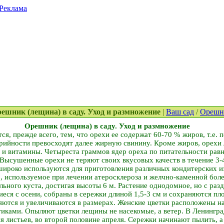
Реклама
Орешник (лещина) в саду. Уход и размножение
|
Ваш сад
/
Орешн
Орешник (лещина) в саду. Уход и размножение
я, прежде всего, тем, что орехи ее содержат 60-70 % жиров, т.е. п
орийности превосходят далее жирную свинину. Кроме жиров, орехи
и и витамины. Четыреста граммов ядер ореха по питательности ра
 Высушенные орехи не теряют своих вкусовых качеств в течение 3-
 широко используются для приготовления различных кондитерских 
, используемое при лечении атеросклероза и желчно-каменной боле
льного куста, достигая высоты 6 м. Растение однодомное, но с ра
ся с осени, собраны в сережки длиной 1,5-3 см и сохраняются пл
яются и увеличиваются в размерах. Женские цветки расположены на
иками. Опыляют цветки лещины не насекомые, а ветер. В Ленингра
я листьев, во второй половине апреля. Сережки начинают пылить, а