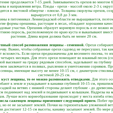
тение продолжается 7-15 дней. Завязываемость орехов во многом б
илы и направления ветра. Плоды - орехи - массой около 2-3 г, окру
ятся в листовой обвертке - плюске. Толщина скорлупы орехов, соз
варьируется от 0,8 до 3 мм.
ны в питомниках Ленинградской области не выращивается, поэтому
гие формы орешника, растущие в лесах, обладают хорошими качес
адовые участки. Орешник образует корневую поросль и ее можно ис
етнюю поросль, расположенную по краю куста и выкапывают вмест
растения. Длина корня должна быть не менее 20 см.
упный способ размножения лещины - семенной.
Орехи собирают 
очву. Важно, чтобы собранные орехи садовод не пересушил, так как
ет всхожесть. Если орехи предназначены для весеннего посева, то и
 четырех месяцев. Для этого орехи помещают во влажный песок (со
ной высевают на грядку рядовым способом, заделывают на глубину 
евом заключается в поливах, рыхлении и уничтожении сорняков. П
сеянцы, имеющие высоту не менее 10-15 см, с диаметром стволика
системой 20-25 см.
я куст лещины, то ее можно размножить отводками.
Для этого ос
ибают к земле и укладывают в канавки глубиной 10-15 см, пришпил
садкой на ветвях с нижней стороны делают глубокие - до древесин
 см поднимают над землей и подвязывают к колышкам. Надрезы на 
ов. Лучше всего корнеобразование происходит у места изгиба отво
числа саженцев лещины применяют следующий прием.
Побег пр
, но ее не засыпают землей. Почки на горизонтально уложенной ве
ни достигают 12-15 см высоты, канавку засыпают землей. По мере 