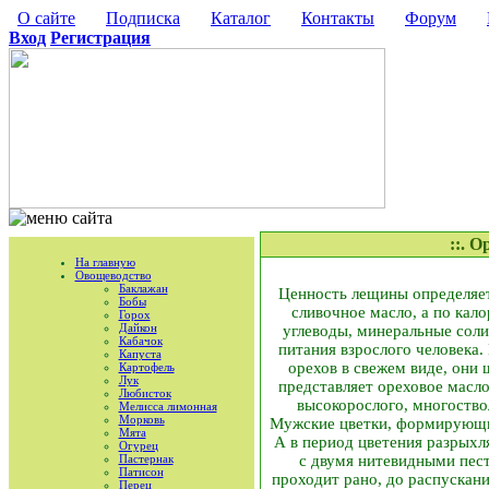
О сайте
Подписка
Каталог
Контакты
Форум
Вход
Регистрация
::. 
На главную
Овощеводство
Баклажан
Ценность лещины определяетс
Бобы
сливочное масло, а по кал
Горох
Дайкон
углеводы, минеральные сол
Кабачок
питания взрослого человека.
Капуста
орехов в свежем виде, они
Картофель
Лук
представляет ореховое масло
Любисток
высокорослого, многоство
Мелисса лимонная
Морковь
Мужские цветки, формирующие
Мята
А в период цветения разрыхл
Огурец
Пастернак
с двумя нитевидными пест
Патисон
проходит рано, до распускани
Перец