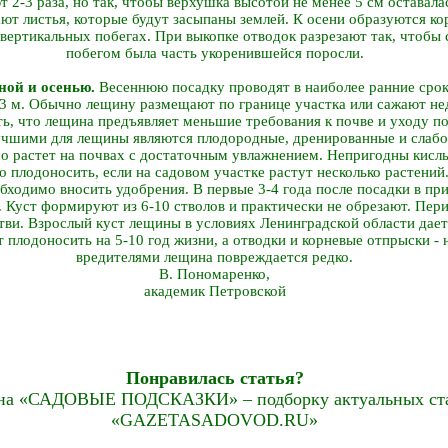
т 2-3 раза, но так, чтобы верхушка высотой не менее 5 см оставала
т листья, которые будут засыпаны землей. К осени образуются кор
а вертикальных побегах. При выкопке отводок разрезают так, чтоб
побегом была часть укоренившейся поросли.
ной и осенью.
Весеннюю посадку проводят в наиболее ранние сроки
x3 м. Обычно лещину размещают по границе участка или сажают не
ь, что лещина предъявляет меньшие требования к почве и уходу п
чшими для лещины являются плодородные, дренированные и слабо
о растет на почвах с достаточным увлажнением. Непригодны кислы
 плодоносить, если на садовом участке растут несколько растений
бходимо вносить удобрения. В первые 3-4 года после посадки в пр
. Куст формируют из 6-10 стволов и практически не обрезают. Пер
ви. Взрослый куст лещины в условиях Ленинградской области дает 
лодоносить на 5-10 год жизни, а отводки и корневые отпрыски - н
вредителями лещина повреждается редко.
В. Пономаренко,
академик Петровской
Понравилась статья?
на «САДОВЫЕ ПОДСКАЗКИ» – подборку актуальных стат
«GAZETASADOVOD.RU»