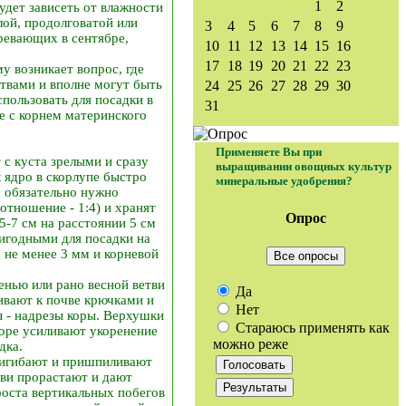
1
2
удет зависеть от влажности
глой, продолговатой или
3
4
5
6
7
8
9
ревающих в сентябре,
10
11
12
13
14
15
16
17
18
19
20
21
22
23
 возникает вопрос, где
твами и вполне могут быть
24
25
26
27
28
29
30
пользовать для посадки в
31
е с корнем материнского
Применяете Вы при
с куста зрелыми и сразу
выращивании овощных культур
 ядро в скорлупе быстро
минеральные удобрения?
х обязательно нужно
отношение - 1:4) и хранят
Опрос
5-7 см на расстоянии 5 см
ригодными для посадки на
 не менее 3 мм и корневой
Все опросы
енью или рано весной ветви
Да
ивают к почве крючками и
Нет
ы - надрезы коры. Верхушки
Стараюсь применять как
коре усиливают укоренение
можно реже
дка.
игибают и пришпиливают
тви прорастают и дают
роста вертикальных побегов