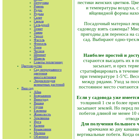
пестики женских цветков. Цве
Петрушка
Ревень
и температуры воздуха, с
Редис
яйцевидной формы наход
Редька
Салат
Свекла
Посадочный материал лещи
Сельдерей
садоводу взять саженцы? Мно
Томат
Тыква
пригодны для переноса на с
Укроп
сад. Выбирают одно-трехл
Фасоль
Фенхель
Хрен
Чеснок
Шпинат
Наиболее простой и дост
Шавель
стараются высадить их в п
Советы тепличнику
засыхает, и орех теря
Цветоводство
Сад непрерывного
стратифицировать в течение
цветения
при температуре 1-5°С. Вес
многолетников
Энциклопедия
между рядами. Уход за пос
комнатных растений
постоянное место считаются 
Ваш сад
Айва
Боярышник
Если у садовода уже имеетс
Виноград
толщиной 1 см и более приг
Вишня
Груша
засыпают землей. Но перед по
Ежевика
побегов длиной не менее 10
Жимолость
Земляника
отводк
Ирга
Для получения большого 
Калина
крючками ко дну канавки
Крыжовник
Малина
вертикальные побеги. Когда о
Облепиха