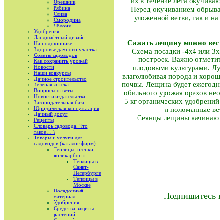
их в течение лета окучиваю
Орешник
Рябина
Перед окучиванием обрываю
Слива
уложенной ветви, так и н
Смородина
Яблоня
Удобрения
Ландшафтный дизайн
Сажать лещину можно вес
На подоконнике
Здоровье дачного участка
Схема посадки -4x4 или 3
Советы садоводов
построек. Важно отметит
Как сохранить урожай
Новости
плодовыми культурами. Лу
Наши конкурсы
влаголюбивая порода и хорош
Дачное строительство
почвы. Лещина будет ежегодно
Зелёная аптека
Вопросы-ответы
обильного урожая орехов нео
Новости издательства
5 кг органических удобрений
Законодательная база
Юридическая консультация
и поломанные вет
Дачный досуг
Сеянцы лещины начинают п
Рецепты
Словарь садовода. Что
такое… ?
Товары и услуги для
садоводов (каталог фирм)
Теплицы, пленки,
поликарбонат
Теплицы в
Санкт-
Петербурге
Теплицы в
Москве
Посадочный
Подпишитесь 
материал
Удобрения
Средства защиты
растений