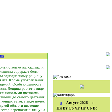
ик
очти столько же, сколько и
 лещины содержат белки,
вны однодневному рациону
4 лет. Кроме употребления
изделий. Особую ценность
зни. Лещина растет в виде
здельнополыми цветками.
отными до самого цветения.
 концах веток в виде почек
«
Август 2026 »
дской области цветение
Пн
Вт
Ср
Чт
Пт
Сб
Вс
 ветер переносит пыльцу на