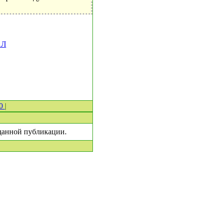
АЛ
 0
|
 данной публикации.