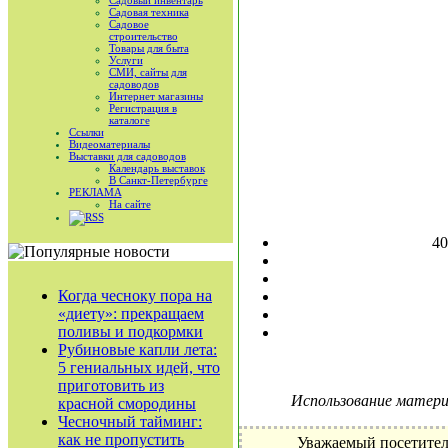
Садовый инвентарь
Садовая техника
Садовое
строительство
Товары для быта
Услуги
СМИ, сайты для
садоводов
Интернет магазины
Регистрация в
каталоге
Ссылки
Видеоматериалы
Выставки для садоводов
Календарь выставок
В Санкт-Петербурге
РЕКЛАМА
На сайте
RSS
4
Когда чесноку пора на
«диету»: прекращаем
поливы и подкормки
Рубиновые капли лета:
5 гениальных идей, что
приготовить из
Использование материа
красной смородины
Чесночный тайминг:
как не пропустить
Уважаемый посетител