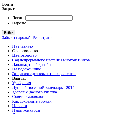
Войти
Закрыть
Логин:
Пароль:
Войти
Забыли пароль?
|
Регистрация
На главную
Овощеводство
Цветоводство
Сад непрерывного цветения многолетников
Ландшафтный дизайн
На подоконнике
Энциклопедия комнатных растений
Ваш сад
Удобрения
Лунный посевной календарь - 2014
Здоровье дачного участка
Советы садоводов
Как сохранить урожай
Новости
Наши конкурсы