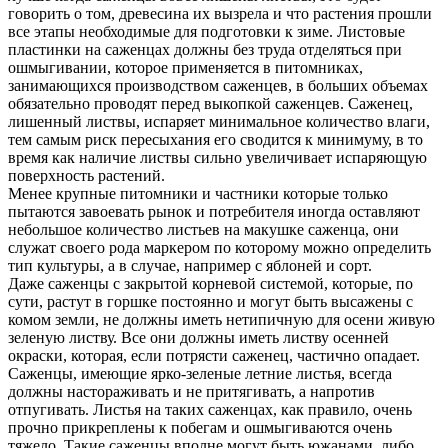
говорить о том, древесина их вызрела и что растения прошли
все этапы необходимые для подготовки к зиме. Листовые
пластинки на саженцах должны без труда отделяться при
ошмыгивании, которое применяется в питомниках,
занимающихся производством саженцев, в больших объемах
обязательно проводят перед выкопкой саженцев. Саженец,
лишенный листвы, испаряет минимальное количество влаги,
тем самым риск пересыхания его сводится к минимуму, в то
время как наличие листвы сильно увеличивает испаряющую
поверхность растений.
Менее крупные питомники и частники которые только
пытаются завоевать рынок и потребителя иногда оставляют
небольшое количество листьев на макушке саженца, они
служат своего рода маркером по которому можно определить
тип культуры, а в случае, например с яблоней и сорт.
Даже саженцы с закрытой корневой системой, которые, по
сути, растут в горшке постоянно и могут быть высажены с
комом земли, не должны иметь нетипичную для осени живую
зеленую листву. Все они должны иметь листву осенней
окраски, которая, если потрясти саженец, частично опадает.
Саженцы, имеющие ярко-зеленые летние листья, всегда
должны настораживать и не притягивать, а напротив
отпугивать. Листья на таких саженцах, как правило, очень
прочно прикреплены к побегам и ошмыгиваются очень
тяжело. Такие саженцы вполне могут быть южанами, либо