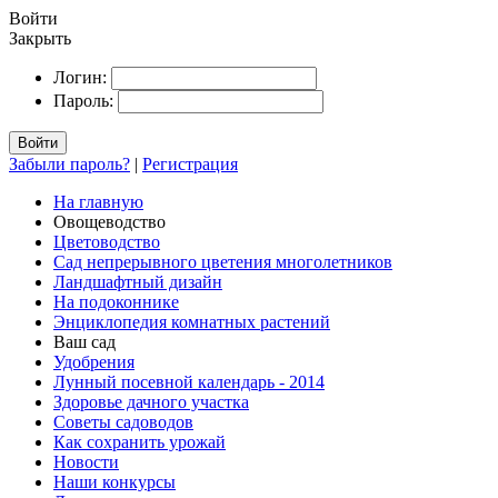
Войти
Закрыть
Логин:
Пароль:
Войти
Забыли пароль?
|
Регистрация
На главную
Овощеводство
Цветоводство
Сад непрерывного цветения многолетников
Ландшафтный дизайн
На подоконнике
Энциклопедия комнатных растений
Ваш сад
Удобрения
Лунный посевной календарь - 2014
Здоровье дачного участка
Советы садоводов
Как сохранить урожай
Новости
Наши конкурсы