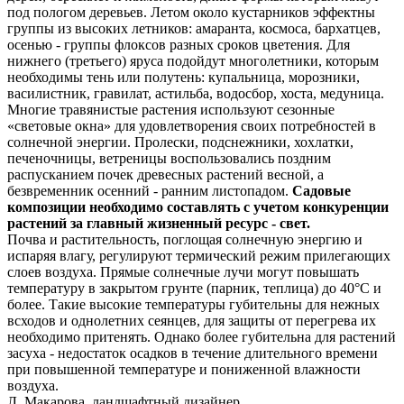
под пологом деревьев. Летом около кустарников эффектны
группы из высоких летников: амаранта, космоса, бархатцев,
осенью - группы флоксов разных сроков цветения. Для
нижнего (третьего) яруса подойдут многолетники, которым
необходимы тень или полутень: купальница, морозники,
василистник, гравилат, астильба, водосбор, хоста, медуница.
Многие травянистые растения используют сезонные
«световые окна» для удовлетворения своих потребностей в
солнечной энергии. Пролески, подснежники, хохлатки,
печеночницы, ветреницы воспользовались поздним
распусканием почек древесных растений весной, а
безвременник осенний - ранним листопадом.
Садовые
композиции необходимо составлять с учетом конкуренции
растений за главный жизненный ресурс - свет.
Почва и растительность, поглощая солнечную энергию и
испаряя влагу, регулируют термический режим прилегающих
слоев воздуха. Прямые солнечные лучи могут повышать
температуру в закрытом грунте (парник, теплица) до 40°С и
более. Такие высокие температуры губительны для нежных
всходов и однолетних сеянцев, для защиты от перегрева их
необходимо притенять. Однако более губительна для растений
засуха - недостаток осадков в течение длительного времени
при повышенной температуре и пониженной влажности
воздуха.
Л. Макарова, ландшафтный дизайнер.