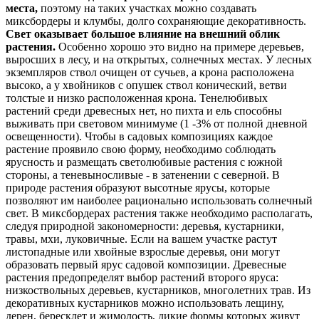
места,
поэтому на таких участках можно создавать
миксбордеры и клумбы, долго сохраняющие декоративность.
Свет оказывает большое влияние на внешний облик
растения.
Особенно хорошо это видно на примере деревьев,
выросших в лесу, и на открытых, солнечных местах. У лесных
экземпляров ствол очищен от сучьев, а крона расположена
высоко, а у хвойников с опушек ствол конический, ветви
толстые и низко расположенная крона. Тенелюбивых
растений среди древесных нет, но пихта и ель способны
выживать при световом минимуме (1 -3% от полной дневной
освещенности). Чтобы в садовых композициях каждое
растение проявило свою форму, необходимо соблюдать
ярусность и размещать светолюбивые растения с южной
стороны, а теневыносливые - в затенении с северной. В
природе растения образуют высотные ярусы, которые
позволяют им наиболее рационально использовать солнечный
свет. В миксбордерах растения также необходимо располагать,
следуя природной закономерности: деревья, кустарники,
травы, мхи, луковичные. Если на вашем участке растут
листопадные или хвойные взрослые деревья, они могут
образовать первый ярус садовой композиции. Древесные
растения предопределят выбор растений второго яруса:
низкоствольных деревьев, кустарников, многолетних трав. Из
декоративных кустарников можно использовать лещину,
дерен, бересклет и жимолость, дикие формы которых живут