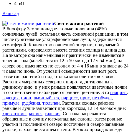
4 541
Ваш сад
Свет в жизни растений
В биосферу Земли попадает только половина (48%)
солнечных лучей, остальная часть солнечной радиации, в том
числе губительные ультрафиолетовые лучи, задерживается
атмосферой. Количество солнечной энергии, получаемой
растениями, определяют высота стояния солнца и длина дня.
На экваторе она наименьшая и практически не изменяется в
течение года (колеблется от 12 ч 50 мин до 12 ч 54 мин), на
севере она изменяется по сезонам от 4 ч 16 мин в январе до 24
ч с мая по июль. От условий освещенности зависят рост,
развитие растений и подготовка многолетников к зиме.
Растения умеренных северных широт адоптированы к
длинному дню, и у них раньше появляются цветочные почки
и соответственно наблюдается раннее цветение. Это
гиацинт
,
годеция
,
пион
,
львиный зев
,
нарцисс
,
ирис
,
незабудка
,
примула
,
рудбекия
,
тюльпан
. Растения южных районов
раньше и лучше зацветают при коротком, 12-14-часовом дне:
хризантемы
,
космея
,
сальвия
. Сначала нагреваются
обращенные к солнцу юго-западные склоны, затем ровные
участки и последними северо-восточные и северо-западные
уголки, находящиеся днем в тени. В узких проходах между