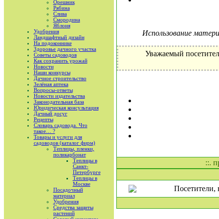
Орешник
Рябина
Слива
Смородина
Яблоня
Удобрения
Использование материа
Ландшафтный дизайн
На подоконнике
Здоровье дачного участка
Уважаемый посетител
Советы садоводов
Как сохранить урожай
Новости
Наши конкурсы
Дачное строительство
Зелёная аптека
Вопросы-ответы
Новости издательства
Законодательная база
Юридическая консультация
Дачный досуг
Рецепты
Словарь садовода. Что
такое… ?
Товары и услуги для
садоводов (каталог фирм)
Теплицы, пленки,
поликарбонат
Теплицы в
::. 
Санкт-
Петербурге
Теплицы в
Москве
Посетители, 
Посадочный
материал
Удобрения
Средства защиты
растений