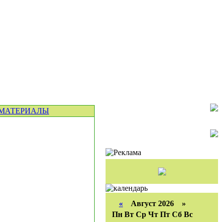
МАТЕРИАЛЫ
«
Август 2026 »
Пн
Вт
Ср
Чт
Пт
Сб
Вс