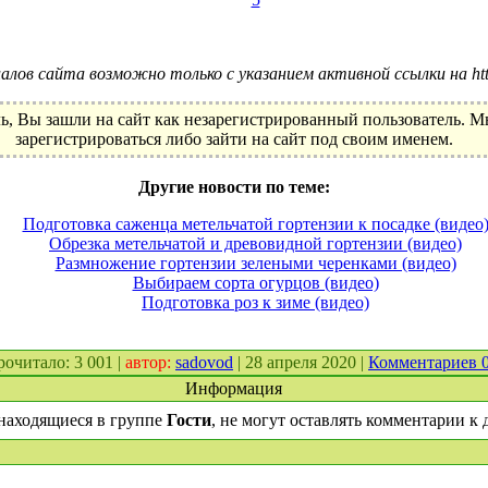
лов сайта возможно только с указанием активной ссылки на http:
ь, Вы зашли на сайт как незарегистрированный пользователь. 
зарегистрироваться либо зайти на сайт под своим именем.
Другие новости по теме:
Подготовка саженца метельчатой гортензии к посадке (видео
Обрезка метельчатой и древовидной гортензии (видео)
Размножение гортензии зелеными черенками (видео)
Выбираем сорта огурцов (видео)
Подготовка роз к зиме (видео)
прочитало: 3 001 |
автор:
sadovod
| 28 апреля 2020 |
Комментариев 
Информация
находящиеся в группе
Гости
, не могут оставлять комментарии к