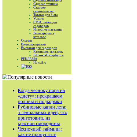
Садовый инвентарь
Садовая техника
Садовое
строительство
Товары для быта
Услуги
СМИ, сайты для
садоводов
Интернет магазины
Регистрация в
каталоге
Ссылки
Видеоматериалы
Выставки для садоводов
Календарь выставок
В Санкт-Петербурге
РЕКЛАМА
На сайте
RSS
Когда чесноку пора на
«диету»: прекращаем
поливы и подкормки
Рубиновые капли лета:
5 гениальных идей, что
приготовить из
красной смородины
Чесночный тайминг:
как не пропустить