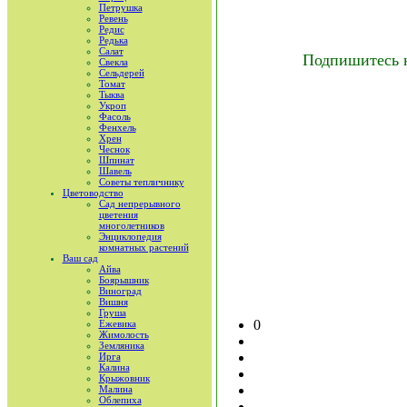
Петрушка
Ревень
Редис
Редька
Салат
Подпишитесь 
Свекла
Сельдерей
Томат
Тыква
Укроп
Фасоль
Фенхель
Хрен
Чеснок
Шпинат
Шавель
Советы тепличнику
Цветоводство
Сад непрерывного
цветения
многолетников
Энциклопедия
комнатных растений
Ваш сад
Айва
Боярышник
Виноград
Вишня
Груша
0
Ежевика
Жимолость
Земляника
Ирга
Калина
Крыжовник
Малина
Облепиха