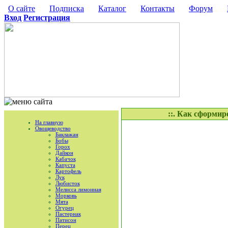
О сайте
Подписка
Каталог
Контакты
Форум
Вход
Регистрация
::. Как сформи
На главную
Овощеводство
Баклажан
Бобы
Горох
Дайкон
Кабачок
Капуста
Картофель
Лук
Любисток
Мелисса лимонная
Морковь
Мята
Огурец
Пастернак
Патисон
Перец