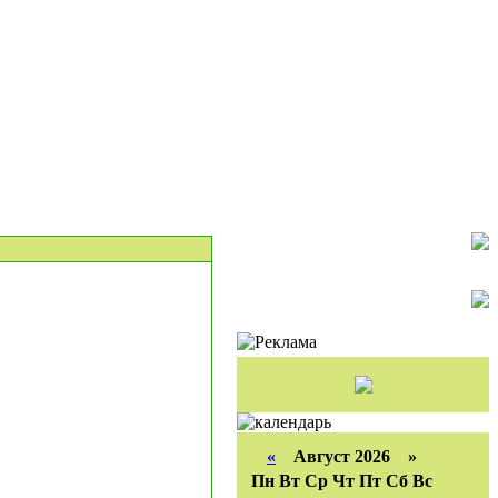
«
Август 2026 »
Пн
Вт
Ср
Чт
Пт
Сб
Вс