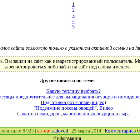
1
2
3
4
5
лов сайта возможно только с указанием активной ссылки на http:
ь, Вы зашли на сайт как незарегистрированный пользователь. 
зарегистрироваться либо зайти на сайт под своим именем.
Другие новости по теме:
Какую теплицу выбрать?
месяцы предпочтительнее для выращивания огурцов и помидоро
Подготовка роз к зиме (видео)
"Подзимние посевы овощей". Видео
Салат из помидоров, маринованных огурцов и сыра
 прочитало: 6 923 |
автор:
sadovod
| 25 марта 2014 |
Комментариев 
Информация