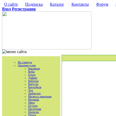
О сайте
Подписка
Каталог
Контакты
Форум
Вход
Регистрация
На главную
Овощеводство
Баклажан
Бобы
Горох
Дайкон
Кабачок
Капуста
Картофель
Лук
Любисток
Мелисса лимонная
Морковь
Мята
Огурец
Пастернак
Патисон
Перец