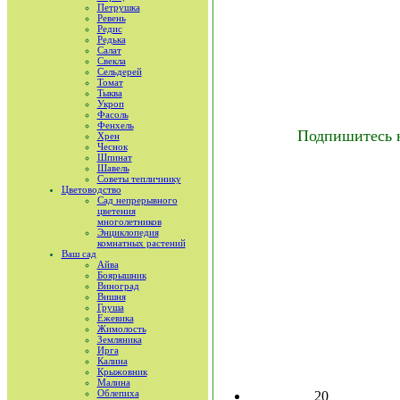
Петрушка
Ревень
Редис
Редька
Салат
Свекла
Сельдерей
Томат
Тыква
Укроп
Фасоль
Фенхель
Подпишитесь 
Хрен
Чеснок
Шпинат
Шавель
Советы тепличнику
Цветоводство
Сад непрерывного
цветения
многолетников
Энциклопедия
комнатных растений
Ваш сад
Айва
Боярышник
Виноград
Вишня
Груша
Ежевика
Жимолость
Земляника
Ирга
Калина
Крыжовник
Малина
Облепиха
20