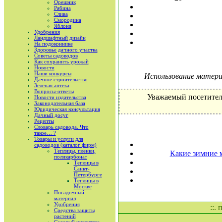
Орешник
Рябина
Слива
Смородина
Яблоня
Удобрения
Ландшафтный дизайн
На подоконнике
Здоровье дачного участка
Советы садоводов
Как сохранить урожай
Новости
Наши конкурсы
Использование материа
Дачное строительство
Зелёная аптека
Вопросы-ответы
Уважаемый посетител
Новости издательства
Законодательная база
Юридическая консультация
Дачный досуг
Рецепты
Словарь садовода. Что
такое… ?
Товары и услуги для
садоводов (каталог фирм)
Теплицы, пленки,
Какие зимние 
поликарбонат
Теплицы в
Санкт-
Петербурге
Теплицы в
Москве
Посадочный
материал
Удобрения
::.
Средства защиты
растений