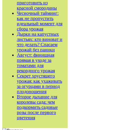
приготовить из
красной смородины
Чесночный тайминг:
как не пропустить
идеальный момент для
сбора урожая
Дырки на капустных
листьях: кто виноват и
что делать? Спасаем
урожай без паники
Август: финишная
прямая в уходе за
томатами для
рекордного урожая
Секрет хрустящего
урожая: как ухаживать
за огурцами в период
плодоношения
Второе дыхание для
королевы сада: чем
подкормить садовые
розы после первого
цветения