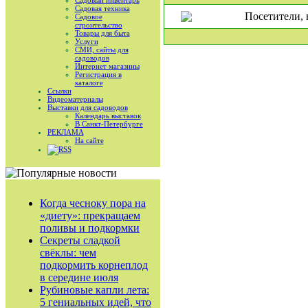
Садовый инвентарь
Садовая техника
Посетители, 
Садовое
строительство
Товары для быта
Услуги
СМИ, сайты для
садоводов
Интернет магазины
Регистрация в
каталоге
Ссылки
Видеоматериалы
Выставки для садоводов
Календарь выставок
В Санкт-Петербурге
РЕКЛАМА
На сайте
RSS
Когда чесноку пора на
«диету»: прекращаем
поливы и подкормки
Секреты сладкой
свёклы: чем
подкормить корнеплод
в середине июля
Рубиновые капли лета:
5 гениальных идей, что