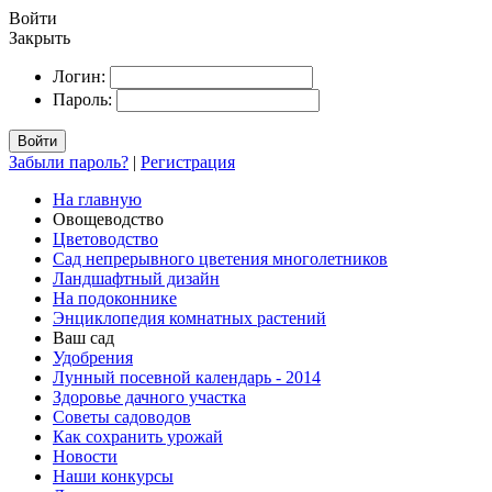
Войти
Закрыть
Логин:
Пароль:
Войти
Забыли пароль?
|
Регистрация
На главную
Овощеводство
Цветоводство
Сад непрерывного цветения многолетников
Ландшафтный дизайн
На подоконнике
Энциклопедия комнатных растений
Ваш сад
Удобрения
Лунный посевной календарь - 2014
Здоровье дачного участка
Советы садоводов
Как сохранить урожай
Новости
Наши конкурсы