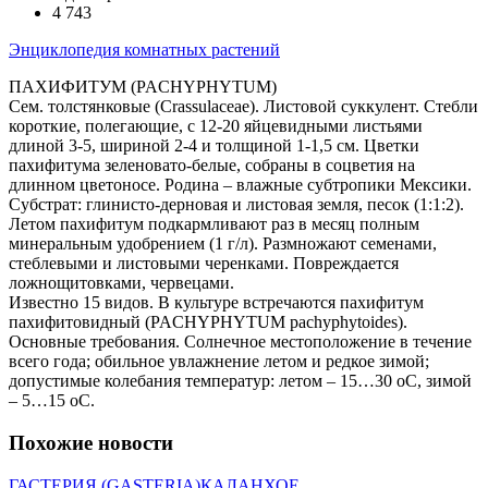
4 743
Энциклопедия комнатных растений
ПАХИФИТУМ (PACHYPHYTUM)
Сем. толстянковые (Crassulaceae). Листовой суккулент. Стебли
короткие, полегающие, с 12-20 яйцевидными листьями
длиной 3-5, шириной 2-4 и толщиной 1-1,5 см. Цветки
пахифитума зеленовато-белые, собраны в соцветия на
длинном цветоносе. Родина – влажные субтропики Мексики.
Субстрат: глинисто-дерновая и листовая земля, песок (1:1:2).
Летом пахифитум подкармливают раз в месяц полным
минеральным удобрением (1 г/л). Размножают семенами,
стеблевыми и листовыми черенками. Повреждается
ложнощитовками, червецами.
Известно 15 видов. В культуре встречаются пахифитум
пахифитовидный (PACHYPHYTUM pachyphytoides).
Основные требования. Солнечное местоположение в течение
всего года; обильное увлажнение летом и редкое зимой;
допустимые колебания температур: летом – 15…30 оС, зимой
– 5…15 оС.
Похожие новости
ГАСТЕРИЯ (GASTERIA)
КАЛАНХОЕ