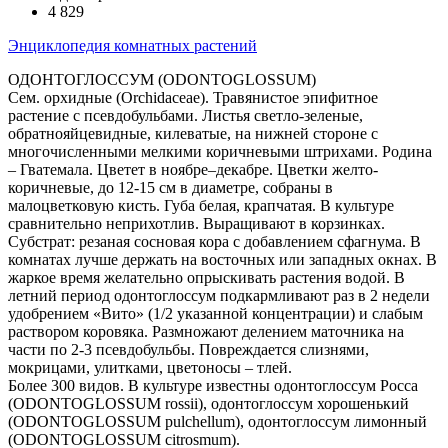
4 829
Энциклопедия комнатных растений
ОДОНТОГЛОССУМ (ODONTOGLOSSUM)
Сем. орхидные (Orchidaceae). Травянистое эпифитное
растение с псевдобульбами. Листья светло-зеленые,
обратнояйцевидные, килеватые, на нижней стороне с
многочисленными мелкими коричневыми штрихами. Родина
– Гватемала. Цветет в ноябре–декабре. Цветки желто-
коричневые, до 12-15 см в диаметре, собраны в
малоцветковую кисть. Губа белая, крапчатая. В культуре
сравнительно неприхотлив. Выращивают в корзинках.
Субстрат: резаная сосновая кора с добавлением сфагнума. В
комнатах лучше держать на восточных или западных окнах. В
жаркое время желательно опрыскивать растения водой. В
летний период одонтоглоссум подкармливают раз в 2 недели
удобрением «Вито» (1/2 указанной концентрации) и слабым
раствором коровяка. Размножают делением маточника на
части по 2-3 псевдобульбы. Повреждается слизнями,
мокрицами, улитками, цветоносы – тлей.
Более 300 видов. В культуре известны одонтоглоссум Росса
(ODONTOGLOSSUM rossii), одонтоглоссум хорошенький
(ODONTOGLOSSUM pulchellum), одонтоглоссум лимонный
(ODONTOGLOSSUM citrosmum).