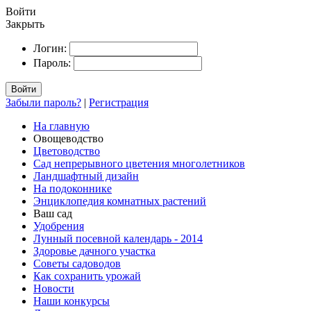
Войти
Закрыть
Логин:
Пароль:
Войти
Забыли пароль?
|
Регистрация
На главную
Овощеводство
Цветоводство
Сад непрерывного цветения многолетников
Ландшафтный дизайн
На подоконнике
Энциклопедия комнатных растений
Ваш сад
Удобрения
Лунный посевной календарь - 2014
Здоровье дачного участка
Советы садоводов
Как сохранить урожай
Новости
Наши конкурсы