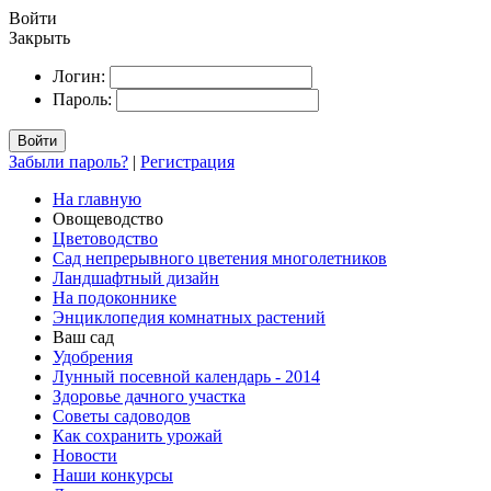
Войти
Закрыть
Логин:
Пароль:
Войти
Забыли пароль?
|
Регистрация
На главную
Овощеводство
Цветоводство
Сад непрерывного цветения многолетников
Ландшафтный дизайн
На подоконнике
Энциклопедия комнатных растений
Ваш сад
Удобрения
Лунный посевной календарь - 2014
Здоровье дачного участка
Советы садоводов
Как сохранить урожай
Новости
Наши конкурсы