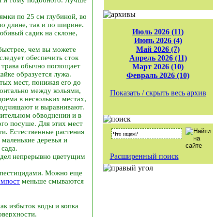
мки по 25 см глубиной, во
о длине, так и по ширине.
Июль 2026 (11)
юбивый садик на склоне,
Июнь 2026 (4)
Май 2026 (7)
 быстрее, чем вы можете
 следует обеспечить сток
Апрель 2026 (11)
я трава обычно поглощает
Март 2026 (10)
айке образуется лужа.
Февраль 2026 (10)
ых мест, понижая его до
зонтально между кольями,
Показать / скрыть весь архив
оема в нескольких местах,
 подчищают и выравнивают.
лительном обводнении и в
ого посуше. Для этих мест
и. Естественные растения
 маленькие деревья и
сада.
Расширенный поиск
лядел непрерывно цветущим
х пестицидами. Можно еще
омпост
меньше смываются
ак избыток воды и копка
оверхности.