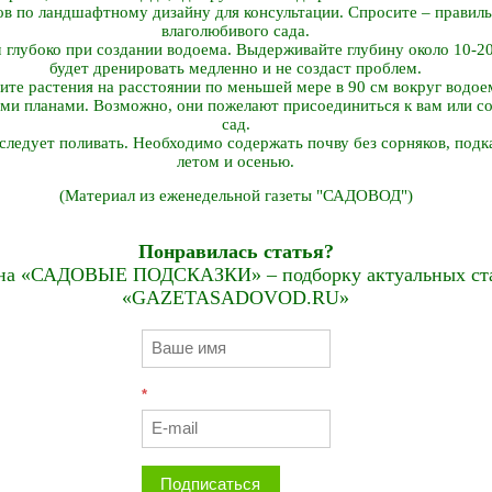
в по ландшафтному дизайну для консультации. Спросите – правиль
влаголюбивого сада.
глубоко при создании водоема. Выдерживайте глубину около 10-20
будет дренировать медленно и не создаст проблем.
те растения на расстоянии по меньшей мере в 90 см вокруг водое
ими планами. Возможно, они пожелают присоединиться к вам или с
сад.
 следует поливать. Необходимо содержать почву без сорняков, подк
летом и осенью.
(Материал из еженедельной газеты "САДОВОД")
Понравилась статья?
на «САДОВЫЕ ПОДСКАЗКИ» – подборку актуальных стат
«GAZETASADOVOD.RU»
*
Подписаться