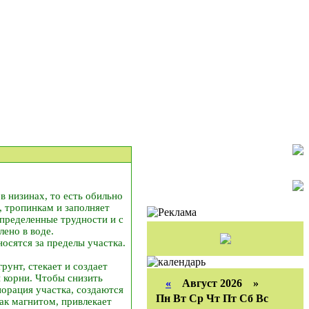
в низинах, то есть обильно
, тропинкам и заполняет
определенные трудности и с
лено в воде.
носятся за пределы участка.
унт, стекает и создает
 корни. Чтобы снизить
«
Август 2026 »
орация участка, создаются
Пн
Вт
Ср
Чт
Пт
Сб
Вс
ак магнитом, привлекает