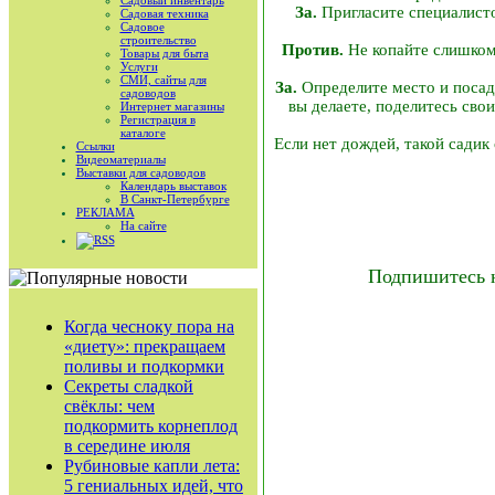
Садовый инвентарь
За.
Пригласите специалисто
Садовая техника
Садовое
строительство
Против.
Не копайте слишком 
Товары для быта
Услуги
СМИ, сайты для
За.
Определите место и посади
садоводов
вы делаете, поделитесь сво
Интернет магазины
Регистрация в
каталоге
Если нет дождей, такой садик
Ссылки
Видеоматериалы
Выставки для садоводов
Календарь выставок
В Санкт-Петербурге
РЕКЛАМА
На сайте
RSS
Подпишитесь 
Когда чесноку пора на
«диету»: прекращаем
поливы и подкормки
Секреты сладкой
свёклы: чем
подкормить корнеплод
в середине июля
Рубиновые капли лета:
5 гениальных идей, что