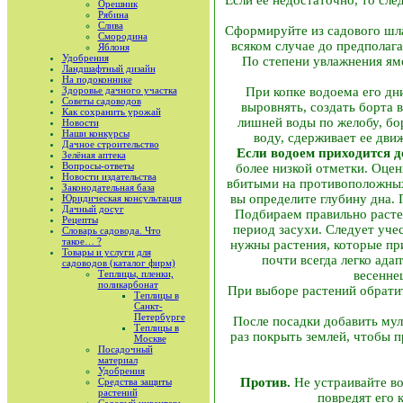
Орешник
Рябина
Слива
Сформируйте из садового шла
Смородина
всяком случае до предполага
Яблоня
Удобрения
По степени увлажнения ямо
Ландшафтный дизайн
На подоконнике
При копке водоема его дн
Здоровье дачного участка
Советы садоводов
выровнять, создать борта в
Как сохранить урожай
лишней воды по желобу, бо
Новости
Наши конкурсы
воду, сдерживает ее дви
Дачное строительство
Если водоем приходится д
Зелёная аптека
Вопросы-ответы
более низкой отметки. Оцен
Новости издательства
вбитыми на противоположных
Законодательная база
вы определите глубину дна.
Юридическая консультация
Дачный досуг
Подбираем правильно растен
Рецепты
период засухи. Следует уче
Словарь садовода. Что
такое… ?
нужны растения, которые пр
Товары и услуги для
почти всегда легко ада
садоводов (каталог фирм)
весенне
Теплицы, пленки,
поликарбонат
При выборе растений обратит
Теплицы в
Санкт-
Петербурге
После посадки добавить мул
Теплицы в
раз покрыть землей, чтобы 
Москве
Посадочный
материал
Удобрения
Против.
Не устраивайте во
Средства защиты
растений
повредят его 