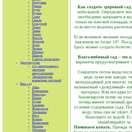
Петрушка
Ревень
Как создать здоровый сад
Редис
небольшой. Определите мест
Редька
необходимо направить в во
Салат
Свекла
тенью на плоской площади, н
Сельдерей
если место водоема располож
Томат
Тыква
Укроп
Если возникло желание посади
Фасоль
наклоном не более 10°. Поса
Фенхель
Хрен
Здесь можно создать болотист
Чеснок
Шпинат
Шавель
Влаголюбивый сад – это о
Советы тепличнику
варианты предусматривают с
Цветоводство
Сад непрерывного
цветения
Сократить поток воды посл
многолетников
виде лужи или заводи, т
Энциклопедия
комнатных растений
неподходящей для многих тип
Ваш сад
называемый «дождливый» или
Айва
Боярышник
материал. Или посадки уст
Виноград
Анализируем почву на участ
Вишня
почвы имеют отличный дрен
Груша
Ежевика
условия содержания сада. По
Жимолость
воду, пока она не уйдет.
Земляника
Ирга
Наполните ее водой. Ес
Калина
понаблюдайте за 
Крыжовник
Малина
Начинаем копать.
Прежде че
Облепиха
Если ее недостаточно, то сл