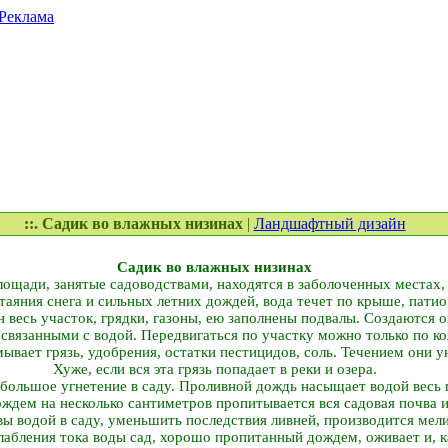
Реклама
::. Садик во влажных низинах
|
Ландшафтный дизайн
Садик во влажных низинах
лощади, занятые садоводствами, находятся в заболоченных местах, 
таяния снега и сильных летних дождей, вода течет по крыше, патио
 весь участок, грядки, газоны, ею заполнены подвалы. Создаются 
 связанными с водой. Передвигаться по участку можно только по ко
ывает грязь, удобрения, остатки пестицидов, соль. Течением они у
Хуже, если вся эта грязь попадает в реки и озера.
ольшое угнетение в саду. Проливной дождь насыщает водой весь гр
ждем на несколько сантиметров пропитывается вся садовая почва и
ы водой в саду, уменьшить последствия ливней, производится мели
лабления тока воды сад, хорошо пропитанный дождем, оживает и, к