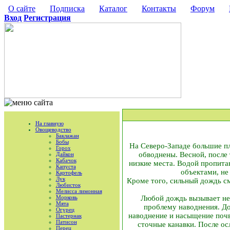
О сайте
Подписка
Каталог
Контакты
Форум
Вход
Регистрация
На главную
Овощеводство
Баклажан
Бобы
На Северо-­Западе большие п
Горох
обводнены. Весной, после 
Дайкон
Кабачок
низкие места. Водой пропитан
Капуста
объектами, не
Картофель
Лук
Кроме того, сильный дождь см
Любисток
Мелисса лимонная
Любой дождь вызывает неб
Морковь
Мята
проблему наводнения. До
Огурец
наводнение и насыщение почв
Пастернак
Патисон
сточные канавки. После ос
Перец