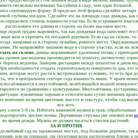
иметь несколько маленьких бассейнов в саду, чем один большой.
нга серповидную форму. В пределах этой формы сделайте четыре я
емой глубины посадок. Сделайте это на площади сада дважды, как п
к определите степень влажности участка. Если устраиваете влагол
расположите его длинную сторону на более высоком месте.
ище порой трудно выровнять, так как дождевая вода наполняет его
 виде вала и укрепить их посадкой деревьев. Если сад на склоне, то
розде, направив ее в сторону лужайки, ровного места. Окружающа
жение. Не направляйте лишнюю воду в сторону участка, если на луж
елать на склоне,
днище выравнивают удалением почвы с приподнят
ка уровня дна водоема производится по шпагату, натянутому гори
 берегах водоема. Замерив дистанцию между шпагатом и дном вод
 При необходимости создать горизонтальную поверхность дна, его
ия, которые могут расти в экстремальных условиях, то есть при д
сть, что в центральном секторе сада влажность выше. У краев немн
испосабливаются к неустойчивой, колеблющейся водной поверхност
птируются по сравнению с культурными. Многолетники, кустарники,
цветущие луковичные хороши в относительно сухих внешних краях 
е внимание на время цветения, высоту и текстуру, чтобы сад выг
все лето.
ьчу слоем 5-8 см. Избегать каменной мульчи и трав, обработанны
предотвратить эрозию почвы. Деревянная стружка (не опилки) или
к
во время дождя. Мульча не должна касаться стволов растений.
ЗА И ПРОТИВ
долюбивый сад на зараженных местах, под большим деревом, так к
корням, или на площади, где грунтовая вода расположена близко к п