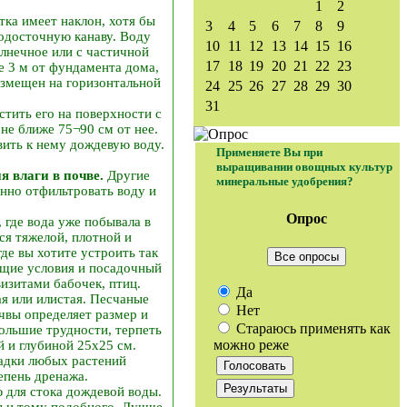
1
2
ка имеет наклон, хотя бы
3
4
5
6
7
8
9
водосточную канаву. Воду
10
11
12
13
14
15
16
лнечное или с частичной
17
18
19
20
21
22
23
е 3 м от фундамента дома,
азмещен на горизонтальной
24
25
26
27
28
29
30
31
стить его на поверхности с
не ближе 75¬90 см от нее.
вить к нему дождевую воду.
Применяете Вы при
выращивании овощных культур
я влаги в почве.
Другие
минеральные удобрения?
нно отфильтровать воду и
Опрос
 где вода уже побывала в
ся тяжелой, плотной и
де вы хотите устроить так
Все опросы
щие условия и посадочный
визитами бабочек, птиц.
Да
ая или илистая. Песчаные
Нет
чвы определяет размер и
Стараюсь применять как
большие трудности, терпеть
можно реже
й и глубиной 25х25 см.
садки любых растений
епень дренажа.
 для стока дождевой воды.
бы и тому подобного. Лучше