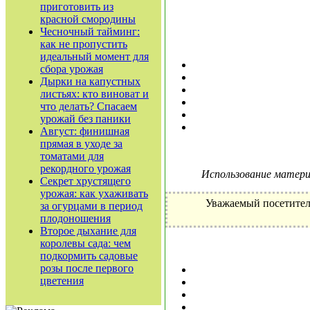
приготовить из
красной смородины
Чесночный тайминг:
как не пропустить
идеальный момент для
сбора урожая
Дырки на капустных
листьях: кто виноват и
что делать? Спасаем
урожай без паники
Август: финишная
прямая в уходе за
томатами для
рекордного урожая
Использование материа
Секрет хрустящего
урожая: как ухаживать
Уважаемый посетител
за огурцами в период
плодоношения
Второе дыхание для
королевы сада: чем
подкормить садовые
розы после первого
цветения