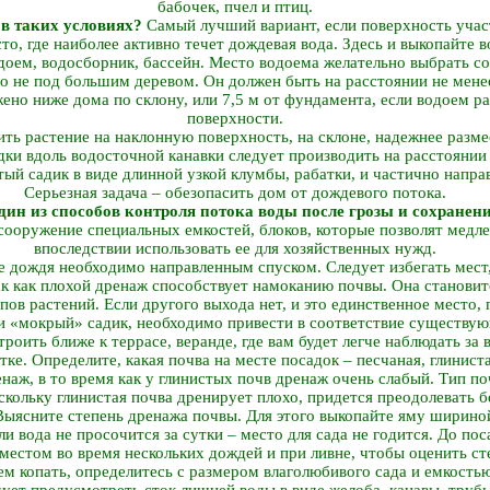
бабочек, пчел и птиц.
 в таких условиях?
Самый лучший вариант, если поверхность участ
о, где наиболее активно течет дождевая вода. Здесь и выкопайте 
доем, водосборник, бассейн. Место водоема желательно выбрать со
о не под большим деревом. Он должен быть на расстоянии не мене
ено ниже дома по склону, или 7,5 м от фундамента, если водоем р
поверхности.
ть растение на наклонную поверхность, на склоне, надежнее разме
дки вдоль водосточной канавки следует производить на расстоянии 
ый садик в виде длинной узкой клумбы, рабатки, и частично напра
Серьезная задача – обезопасить дом от дождевого потока.
дин из способов контроля потока воды после грозы и сохранени
ооружение специальных емкостей, блоков, которые позволят медле
впоследствии использовать ее для хозяйственных нужд.
е дождя необходимо направленным спуском. Следует избегать мест,
ак как плохой дренаж способствует намоканию почвы. Она становит
ов растений. Если другого выхода нет, и это единственное место, г
 «мокрый» садик, необходимо привести в соответствие существую
роить ближе к террасе, веранде, где вам будет легче наблюдать за 
ке. Определите, какая почва на месте посадок – песчаная, глинист
аж, в то время как у глинистых почв дренаж очень слабый. Тип по
скольку глинистая почва дренирует плохо, придется преодолевать 
 Выясните степень дренажа почвы. Для этого выкопайте яму ширино
ли вода не просочится за сутки – место для сада не годится. До по
местом во время нескольких дождей и при ливне, чтобы оценить ст
м копать, определитесь с размером влаголюбивого сада и емкостью
едует предусмотреть сток лишней воды в виде желоба, канавы, тру