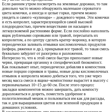
Если ранним утром посмотреть на земляные дорожки, то там
довольно часто можно обнаружить маленькие сероватого
цвета комочки, а иногда и целые горки, причем можно
увидеть и самого «кулинара» – дождевого червя. Эти комочки
и есть копролит, характеризующийся самой высокой
плодородностью, причем веществами он насыщен в
легкоусвояемой растениями форме. Если послойно наполнить
ящик рублеными сорняками или травой, пересыпать их
копролитом, а по центру сделать кратер¬воронку, в которую
периодически заливать отмывки кисло­молочных продуктов
(кефира, ряженки и др.), прикрывая все травой, то такая смесь
буквально забурлит от разогрева и разложения.
Интересно то, что к этой смеси быстро приползают новые
черви, превращая органику в специфический биокомпост.
Как показывает опыт, периодически добавляя в компостник
новые порции сорняков и травы, новые дозы кисло­молочных
отмывок и копролита можно добиться того, что уже через
месяц масса смеси в ящике¬компостнике вырастет в высоту с
первоначальных 10¬15 до 60 см. После этого процесс
закладки компонентов можно завершить, дать компосту
доразложиться и дозреть, поместить удобрение в
полиэтиленовый мешок и пользоваться им как для рассады,
так и для выращивания цветов или зеленной продукции в
домашних условиях.
В заключение отметим, что приемы получения указанных