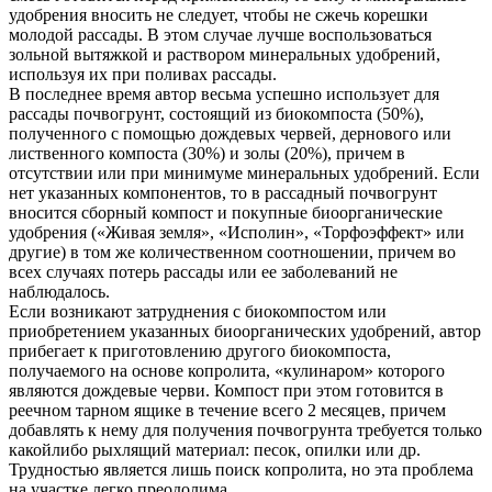
удобрения вносить не следует, чтобы не сжечь корешки
молодой рассады. В этом случае лучше воспользоваться
зольной вытяжкой и раствором минеральных удобрений,
используя их при поливах рассады.
В последнее время автор весьма успешно использует для
рассады почвогрунт, состоящий из биокомпоста (50%),
полученного с помощью дождевых червей, дернового или
лиственного компоста (30%) и золы (20%), причем в
отсутствии или при минимуме минеральных удобрений. Если
нет указанных компонентов, то в рассадный почвогрунт
вносится сборный компост и покупные биоорганические
удобрения («Живая земля», «Исполин», «Торфоэффект» или
другие) в том же количественном соотношении, причем во
всех случаях потерь рассады или ее заболеваний не
наблюдалось.
Если возникают затруднения с биокомпостом или
приобретением указанных биоорганических удобрений, автор
прибегает к приготовлению другого биокомпоста,
получаемого на основе копролита, «кулинаром» которого
являются дождевые черви. Компост при этом готовится в
реечном тарном ящике в течение всего 2 месяцев, причем
добавлять к нему для получения почвогрунта требуется только
какой­либо рыхлящий материал: песок, опилки или др.
Трудностью является лишь поиск копролита, но эта проблема
на участке легко преодолима.