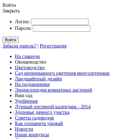
Войти
Закрыть
Логин:
Пароль:
Войти
Забыли пароль?
|
Регистрация
На главную
Овощеводство
Цветоводство
Сад непрерывного цветения многолетников
Ландшафтный дизайн
На подоконнике
Энциклопедия комнатных растений
Ваш сад
Удобрения
Лунный посевной календарь - 2014
Здоровье дачного участка
Советы садоводов
Как сохранить урожай
Новости
Наши конкурсы