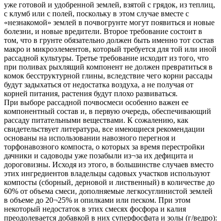
уже готовой и удобренной землей, взятой с грядок, из теплиц,
с клумб или с полей, поскольку в этом случае вместе с
«незнакомой» землей в почвогрунте могут появиться и новые
болезни, и новые вредители. Второе требование состоит в
том, что в грунте обязательно должен быть именно тот состав
макро­ и микроэлементов, который требуется для той или иной
рассадной культуры. Третье требование исходит из того, что
при поливах рыхлящий компонент не должен превратиться в
комок бесструктурной глины, вследствие чего корни рассады
будут задыхаться от недостатка воздуха, а не получая от
корней питания, растения будут плохо развиваться.
При выборе рассадной почвосмеси особенно важен ее
компонентный состав и, в первую очередь, обеспечивающий
рассаду питательными веществами. К сожалению, как
свидетельствует литература, все имеющиеся рекомендации
основаны на использовании навозного перегноя и
торфонавозного компоста, о которых за время перестройки
дачники и садоводы уже позабыли из¬за их дефицита и
дороговизны. Исходя из этого, в большинстве случаев вместо
этих ингредиентов владельцы садовых участков используют
компосты (сборный, дерновой и лиственный) в количестве до
60% от объема смеси, дополняемые легкосуглинистой землей
в объеме до 20¬25% и опилками или песком. При этом
некоторый недостаток в этих смесях фосфора и калия
преодолевается добавкой в них суперфосфата и золы (г/ведро):