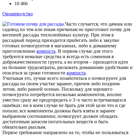
10 466
Овощеводство
Часто случается, что дачник или
садовод по тем или иным причинам не приготовит почву для
весенней рассады теплолюбивых культур. При этом в
рассадный период приходится прибегать либо к закупке
готовых почвогрунтов в магазинах, либо к домашнему
приготовлению
компоста
. В первом случае для этого
требуются немалые средства и всегда есть сомнения в
доброкачественности грунта, а во втором – приходится идти
на большие трудозатраты, рисковать домашними удобствами и
опасаться за сроки готовности
компоста
.
Учитывая это, лучше всего позаботиться о почвогрунте для
рассады на своем участке заранее, причем либо поздним
летом, либо ранней осенью. Поскольку для хорошего
почвогрунта потребуется несколько компонентов, вполне
уместно сразу же предупредить о 3¬х часто встречающихся
ошибках: ни в коем случае не брать для этой цели что и где
попало; все компоненты должны быть взяты в заранее
выбранном соотношении; почвогрунт должен обладать
достаточным запасом питательных веществ и быть
обязательно рыхлым.
Первое требование направлено на то, чтобы не пользоваться