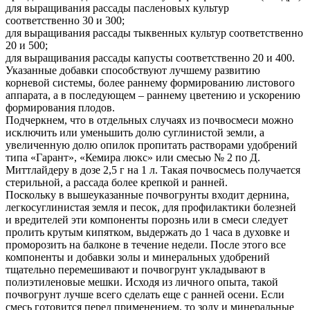
для выращивания рассады пасленовых культур
соответственно 30 и 300;
для выращивания рассады тыквенных культур соответственно
20 и 500;
для выращивания рассады капусты соответственно 20 и 400.
Указанные добавки способствуют лучшему развитию
корневой системы, более раннему формированию листового
аппарата, а в последующем – раннему цветению и ускорению
формирования плодов.
Подчеркнем, что в отдельных случаях из почвосмеси можно
исключить или уменьшить долю суглинистой земли, а
увеличенную долю опилок пропитать растворами удобрений
типа «Гарант», «Кемира люкс» или смесью № 2 по Д.
Миттлайдеру в дозе 2,5 г на 1 л. Такая почвосмесь получается
стерильной, а рассада более крепкой и ранней.
Поскольку в вышеуказанные почвогрунты входит дернина,
легкосуглинистая земля и песок, для профилактики болезней
и вредителей эти компоненты порознь или в смеси следует
пролить крутым кипятком, выдержать до 1 часа в духовке и
проморозить на балконе в течение недели. После этого все
компоненты и добавки золы и минеральных удобрений
тщательно перемешивают и почвогрунт укладывают в
полиэтиленовые мешки. Исходя из личного опыта, такой
почвогрунт лучше всего сделать еще с ранней осени. Если
смесь готовится перед применением, то золу и минеральные