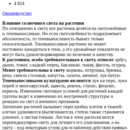
4 824
Овощеводство
Влияние солнечного света на растения
По отношению к свету все растения делятся на светолюбивые
и теневыносливые. Но если светолюбивость подразумевает
абсолютность, то теневыносливость бывает только
относительной. Теневыносливое растение не может
постоянно находиться в тени, а его урожайные показатели не
могут быть удовлетворяющими по величине и качеству.
К растениям, особо требовательным к свету, относят
арбуз,
дыню, томат, сладкий перец, баклажан, тыкву, фасоль, огурец.
Менее требовательны к свету
морковь, петрушка, брюква,
репа, свекла столовая, капусты, салаты, шпинат, лук-батун.
Теневыносливыми культурами являются
лук на перо, луки
порей и многоярусный, щавель, ревень, стахис, физалис,
кервель. Изменение световых условий для растений каждой
группы ведет к изменению их внутренней структуры и
реакции на свет и внешних признаков.
Затенение растений вызывает перестройку клеток и тканей:
клетки удлиняются (вытягиваются), стебли также становятся
длиннее, а листья тоньше. Листья в тени располагаются
перпендикулярно свету для лучшего его улавливания, а на
свету - под некоторым углом для ослабления действия прямых