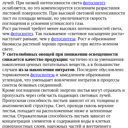
лучей. При низкой интенсивности света
фотосинтез
ослабляется, но это компенсируется усилением разрастания
листовой поверхности. При высокой световой интенсивности
лист по площади меньше, но увеличивается скорость
поглощения и усвоения углекислого газа.
Рост растений требует менее высоких интенсивностей света,
чем
фотосинтез
. Так называемое «световое насыщение роста»
наступает раньше, чем у
фотосинтеза
. Рост и образование
биомассы растений хорошо проходит и при желто-зеленом
свете.
У светолюбивых овощей при понижении освещенности
снижается качество продукции:
частично из-за уменьшения
накопления ценных питательных веществ, а в большинстве
случаев
из-за накопления нитратов
. Последнее обусловлено
торможением
фотосинтеза
и замедлением образования
углеводов, что уменьшает вовлечение нитратов в процессы
синтеза белковых соединений.
Кроме поглощения световой энергии листья могут отражать и
пропускать через себя часть падающих световых лучей.
Пропускная способность листьев зависит от их толщины и
анатомической структуры. Свет, проходя сквозь верхние
листья, попадает на расположенные ниже и затененные
листья. Отражательная способность листьев зависит от
концентрации элементов и содержания воды в клетках
поверхностных слоев, наружных частей и внутреннего