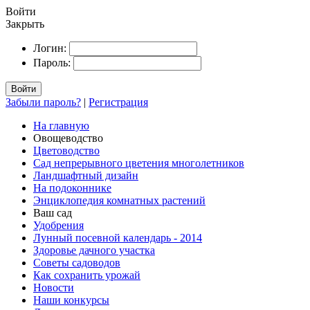
Войти
Закрыть
Логин:
Пароль:
Войти
Забыли пароль?
|
Регистрация
На главную
Овощеводство
Цветоводство
Сад непрерывного цветения многолетников
Ландшафтный дизайн
На подоконнике
Энциклопедия комнатных растений
Ваш сад
Удобрения
Лунный посевной календарь - 2014
Здоровье дачного участка
Советы садоводов
Как сохранить урожай
Новости
Наши конкурсы