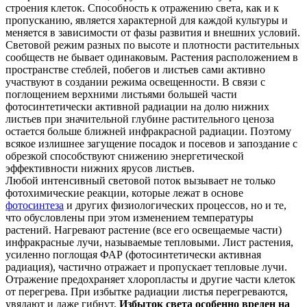
строения клеток. Способность к отражению света, как и к
пропусканию, является характерной для каждой культуры и
меняется в зависимости от фазы развития и внешних условий.
Световой режим разных по высоте и плотности растительных
сообществ не бывает одинаковым. Растения расположением в
пространстве стеблей, побегов и листьев сами активно
участвуют в создании режима освещенности. В связи с
поглощением верхними листьями большей части
фотосинтетически активной радиации на долю нижних
листьев при значительной глубине растительного ценоза
остается больше ближней инфракрасной радиации. Поэтому
всякое излишнее загущение посадок и посевов и запоздание с
обрезкой способствуют снижению энергетической
эффективности нижних ярусов листьев.
Любой интенсивный световой поток вызывает не только
фотохимические реакции, которые лежат в основе
фотосинтеза
и других физиологических процессов, но и те,
что обусловлены при этом изменением температуры
растений. Нагревают растение (все его освещаемые части)
инфракрасные лучи, называемые тепловыми. Лист растения,
усиленно поглощая ФАР (фотосинтетически активная
радиация), частично отражает и пропускает тепловые лучи.
Отражение предохраняет хлоропласты и другие части клеток
от перегрева. При избытке радиации листья перегреваются,
увядают и даже гибнут.
Избыток света особенно вреден на