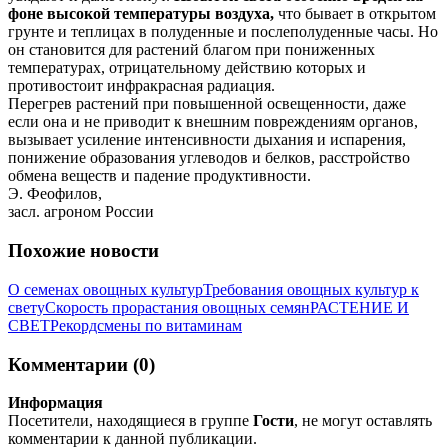
фоне высокой температуры воздуха,
что бывает в открытом
грунте и теплицах в полуденные и послеполуденные часы. Но
он становится для растений благом при пониженных
температурах, отрицательному действию которых и
противостоит инфракрасная радиация.
Перегрев растений при повышенной освещенности, даже
если она и не приводит к внешним повреждениям органов,
вызывает усиление интенсивности дыхания и испарения,
понижение образования углеводов и белков, расстройство
обмена веществ и падение продуктивности.
Э. Феофилов,
засл. агроном России
Похожие новости
О семенах овощных культур
Требования овощных культур к
свету
Скорость прорастания овощных семян
РАСТЕНИЕ И
СВЕТ
Рекордсмены по витаминам
Комментарии (0)
Информация
Посетители, находящиеся в группе
Гости
, не могут оставлять
комментарии к данной публикации.