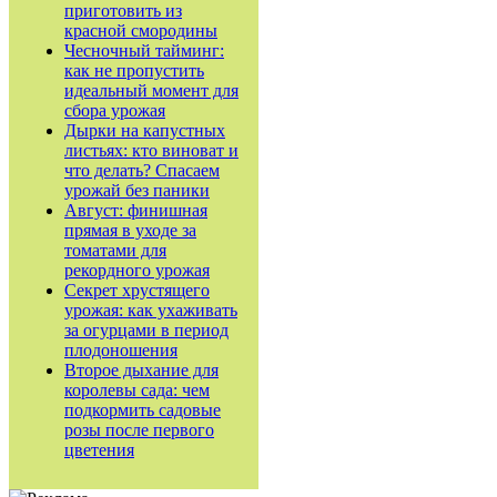
приготовить из
красной смородины
Чесночный тайминг:
как не пропустить
идеальный момент для
сбора урожая
Дырки на капустных
листьях: кто виноват и
что делать? Спасаем
урожай без паники
Август: финишная
прямая в уходе за
томатами для
рекордного урожая
Секрет хрустящего
урожая: как ухаживать
за огурцами в период
плодоношения
Второе дыхание для
королевы сада: чем
подкормить садовые
розы после первого
цветения