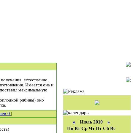
получения, естественно,
риготовления. Имеется она и
я поставил максимальную
рноплодной рябины) оно
са.
иев
0
|
«
Июль 2010
»
Пн
Вт
Ср
Чт
Пт
Сб
Вс
ость)