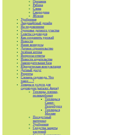
Орешник
Рябина
Слива
Смородина
Яблоня
Удобрения
Ландшафтный дизайн
На подоконнике
Здоровье дачного участка
Советы садоводов
Как сохранить урожай
Новости
Наши конкурсы
Дачное строительство
Зелёная аптека
Вопросы-ответы
Новости издательства
Законодательная база
Юридическая консультация
Дачный досуг
Рецепты
Словарь садовода. Что
такое… ?
Товары и услуги для
садоводов (каталог фирм)
Теплицы, пленки,
поликарбонат
Теплицы в
Санкт-
Петербурге
Теплицы в
Москве
Посадочный
материал
Удобрения
Средства защиты
растений