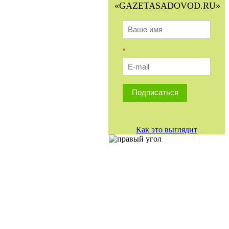
«GAZETASADOVOD.RU»
*
Подписаться
Как это выглядит