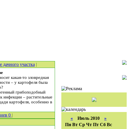
е дачного участка
|
зе
осит какая-то зловредная
ности – у картофеля была
о?
атогенный грибоподобный
к инфекции – растительные
ади картофеля, особенно в
риев
0
|
«
Июль 2010
»
Пн
Вт
Ср
Чт
Пт
Сб
Вс