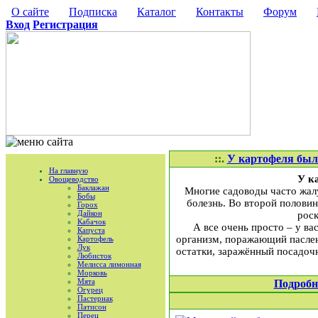
О сайте
Подписка
Каталог
Контакты
Форум
Вход
Регистрация
::.
У картофеля была
На главную
У к
Овощеводство
Баклажан
Многие садоводы часто жалу
Бобы
болезнь. Во второй половин
Горох
Дайкон
роск
Кабачок
А все очень просто – у в
Капуста
организм, поражающий пасле
Картофель
Лук
остатки, заражённый посадоч
Любисток
Мелисса лимонная
Морковь
Мята
Подробн
Огурец
Пастернак
Патисон
Перец