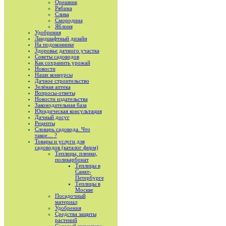
Орешник
Рябина
Слива
Смородина
Яблоня
Удобрения
Ландшафтный дизайн
На подоконнике
Здоровье дачного участка
Советы садоводов
Как сохранить урожай
Новости
Наши конкурсы
Дачное строительство
Зелёная аптека
Вопросы-ответы
Новости издательства
Законодательная база
Юридическая консультация
Дачный досуг
Рецепты
Словарь садовода. Что
такое… ?
Товары и услуги для
садоводов (каталог фирм)
Теплицы, пленки,
поликарбонат
Теплицы в
Санкт-
Петербурге
Теплицы в
Москве
Посадочный
материал
Удобрения
Средства защиты
растений