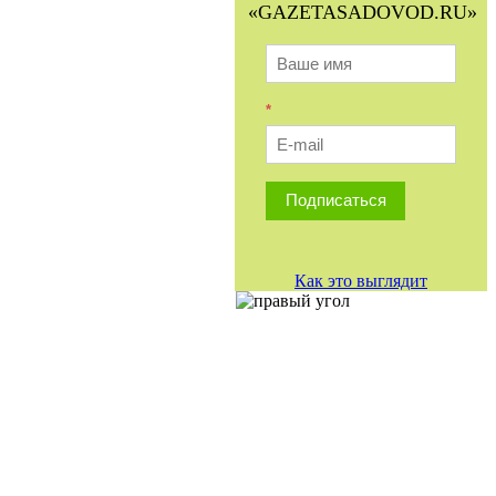
«GAZETASADOVOD.RU»
*
Подписаться
Как это выглядит