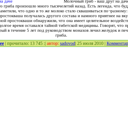
Молочный гриб - ваш друг на дач
 гриба произошло много тысячелетий назад. Есть легенда, что бу
заметили, что одно и то же молоко стало сквашиваться по¬разному:
, простокваша получалась другого состава и намного приятнее на вк
ной простокваши обнаружили, что она имеет целительное воздейст
олгое время оставался тайной тибетской медицины. Говорят, что п
рый в течение 5 лет под руководством монахов лечил желудок и п
гриба.
ее
| прочитало: 13 745 :|
автор:
sadovod
| 25 июля 2010 |
Коммента