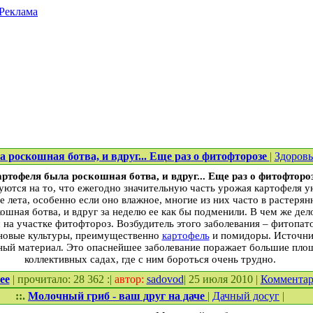
Реклама
 роскошная ботва, и вдруг... Еще раз о фитофторозе
|
Здоровь
артофеля была роскошная ботва, и вдруг... Еще раз о фитофторо
ются на то, что ежегодно значительную часть урожая картофеля ун
е лета, особенно если оно влажное, многие из них часто в растерян
ошная ботва, и вдруг за неделю ее как бы подменили. В чем же дел
ас на участке фитофтороз. Возбудитель этого заболевания – фитоп
новые культуры, преимущественно
картофель
и помидоры. Источни
ный материал. Это опаснейшее заболевание поражает большие площ
коллективных садах, где с ним бороться очень трудно.
ее
| прочитало: 28 362 :|
автор:
sadovod
| 25 июля 2010 |
Коммента
::.
Молочный гриб - ваш друг на даче
|
Дачный досуг
|