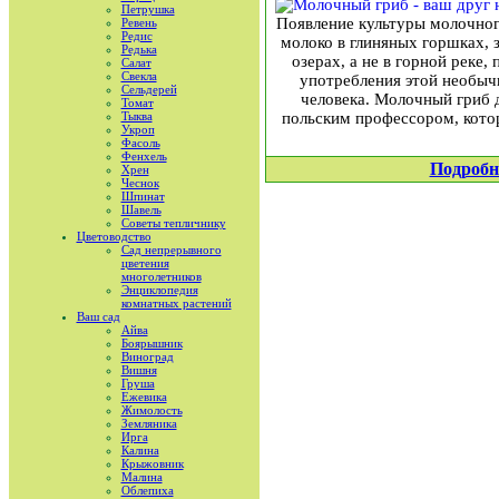
Петрушка
Появление культуры молочного
Ревень
Редис
молоко в глиняных горшках, 
Редька
озерах, а не в горной реке
Салат
Свекла
употребления этой необыч
Сельдерей
человека. Молочный гриб д
Томат
Тыква
польским профессором, кото
Укроп
Фасоль
Фенхель
Подробн
Хрен
Чеснок
Шпинат
Шавель
Советы тепличнику
Цветоводство
Сад непрерывного
цветения
многолетников
Энциклопедия
комнатных растений
Ваш сад
Айва
Боярышник
Виноград
Вишня
Груша
Ежевика
Жимолость
Земляника
Ирга
Калина
Крыжовник
Малина
Облепиха