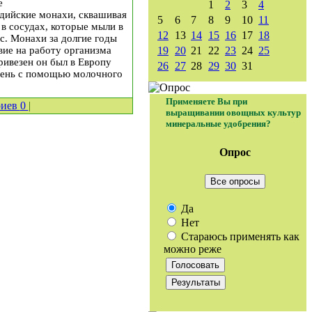
е
1
2
3
4
ддийские монахи, сквашивая
5
6
7
8
9
10
11
 в сосудах, которые мыли в
12
13
14
15
16
17
18
ус. Монахи за долгие годы
вие на работу организма
19
20
21
22
23
24
25
ривезен он был в Европу
26
27
28
29
30
31
ечень с помощью молочного
Применяете Вы при
риев
0
|
выращивании овощных культур
минеральные удобрения?
Опрос
Все опросы
Да
Нет
Стараюсь применять как
можно реже