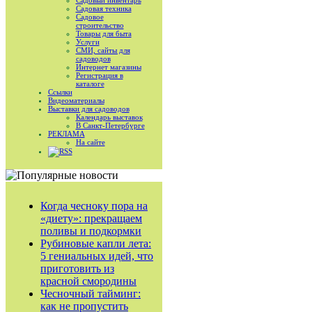
Садовый инвентарь
Садовая техника
Садовое
строительство
Товары для быта
Услуги
СМИ, сайты для
садоводов
Интернет магазины
Регистрация в
каталоге
Ссылки
Видеоматериалы
Выставки для садоводов
Календарь выставок
В Санкт-Петербурге
РЕКЛАМА
На сайте
RSS
Когда чесноку пора на
«диету»: прекращаем
поливы и подкормки
Рубиновые капли лета:
5 гениальных идей, что
приготовить из
красной смородины
Чесночный тайминг:
как не пропустить