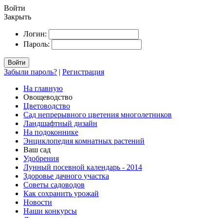
Войти
Закрыть
Логин:
Пароль:
Войти
Забыли пароль?
|
Регистрация
На главную
Овощеводство
Цветоводство
Сад непрерывного цветения многолетников
Ландшафтный дизайн
На подоконнике
Энциклопедия комнатных растений
Ваш сад
Удобрения
Лунный посевной календарь - 2014
Здоровье дачного участка
Советы садоводов
Как сохранить урожай
Новости
Наши конкурсы