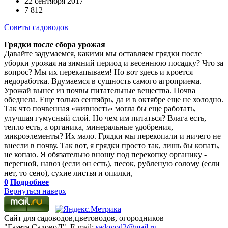
22 сентября 2017
7 812
Советы садоводов
Грядки после сбора урожая
Давайте задумаемся, какими мы оставляем грядки после
уборки урожая на зимний период и весеннюю посадку? Что за
вопрос? Мы их перекапываем! Но вот здесь и кроется
недоработка. Вдумаемся в сущность самого агроприема.
Урожай вынес из почвы питательные вещества. Почва
обеднела. Еще только сентябрь, да и в октябре еще не холодно.
Так что почвенная «живность» могла бы еще работать,
улучшая гумусный слой. Но чем им питаться? Влага есть,
тепло есть, а органика, минеральные удобрения,
микроэлементы? Их мало. Грядки мы перекопали и ничего не
внесли в почву. Так вот, я грядки просто так, лишь бы копать,
не копаю. Я обязательно вношу под перекопку органику -
перегной, навоз (если он есть), песок, рубленую солому (если
нет, то сено), сухие листья и опилки,
0
Подробнее
Вернуться наверх
Сайт для садоводов,цветоводов, огородников
"Газета СадовоД". E-mail:
sadovod2@mail.ru