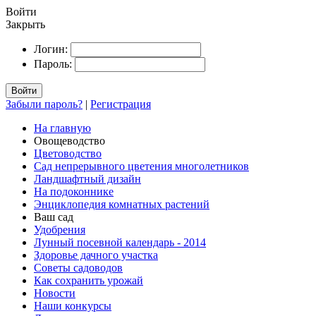
Войти
Закрыть
Логин:
Пароль:
Войти
Забыли пароль?
|
Регистрация
На главную
Овощеводство
Цветоводство
Сад непрерывного цветения многолетников
Ландшафтный дизайн
На подоконнике
Энциклопедия комнатных растений
Ваш сад
Удобрения
Лунный посевной календарь - 2014
Здоровье дачного участка
Советы садоводов
Как сохранить урожай
Новости
Наши конкурсы