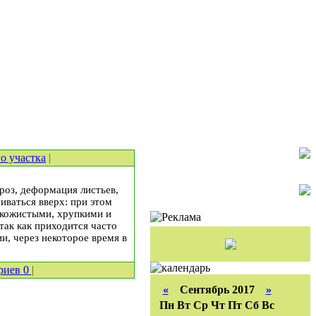
о участка
|
роз, деформация листьев,
иваться вверх: при этом
я кожистыми, хрупкими и
так как приходится часто
и, через некоторое время в
риев
0
|
«
Сентябрь 2017
»
Пн
Вт
Ср
Чт
Пт
Сб
Вс