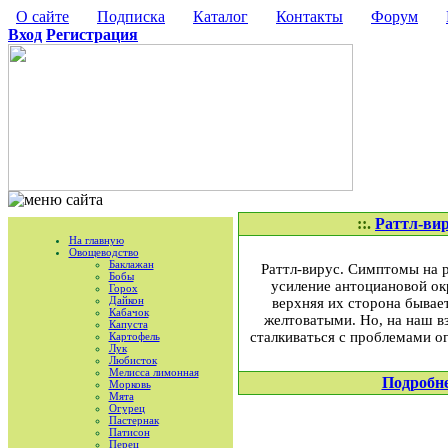
О сайте
Подписка
Каталог
Контакты
Форум
Вход
Регистрация
::.
Раттл-вир
На главную
Овощеводство
Баклажан
Раттл-вирус. Симптомы на р
Бобы
усиление антоциановой окр
Горох
Дайкон
верхняя их сторона бывает
Кабачок
желтоватыми. Но, на наш вз
Капуста
сталкиваться с проблемами о
Картофель
Лук
Любисток
Мелисса лимонная
Подробн
Морковь
Мята
Огурец
Пастернак
Патисон
Перец