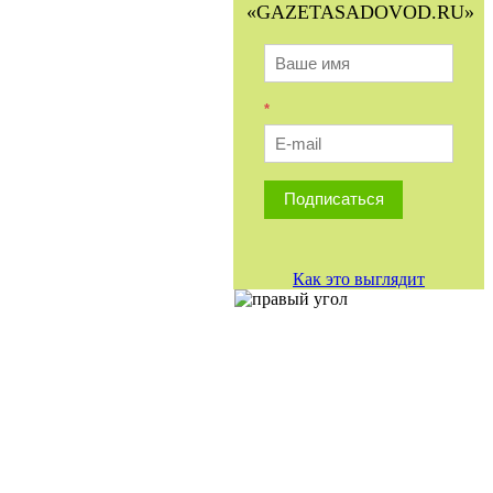
«GAZETASADOVOD.RU»
*
Подписаться
Как это выглядит