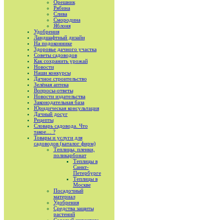
Орешник
Рябина
Слива
Смородина
Яблоня
Удобрения
Ландшафтный дизайн
На подоконнике
Здоровье дачного участка
Советы садоводов
Как сохранить урожай
Новости
Наши конкурсы
Дачное строительство
Зелёная аптека
Вопросы-ответы
Новости издательства
Законодательная база
Юридическая консультация
Дачный досуг
Рецепты
Словарь садовода. Что
такое… ?
Товары и услуги для
садоводов (каталог фирм)
Теплицы, пленки,
поликарбонат
Теплицы в
Санкт-
Петербурге
Теплицы в
Москве
Посадочный
материал
Удобрения
Средства защиты
растений