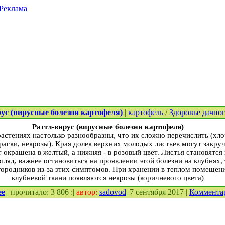
Реклама
ус (вирусные болезни картофеля)
|
картофель
/
Здоровье дачног
Раттл-вирус (вирусные болезни картофеля)
астениях настолько разнообразны, что их сложно перечислить (хло
аски, некрозы). Края долек верхних молодых листьев могут закруч
 окрашена в желтый, а нижняя - в розовый цвет. Листья становятс
гляд, важнее остановиться на проявлении этой болезни на клубнях, 
городников из-за этих симптомов. При хранении в теплом помещени
клубневой ткани появляются некрозы (коричневого цвета)
ее
| прочитало: 3 806 :|
автор:
sadovod
| 7 сентября 2017 |
Коммента