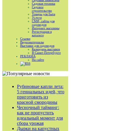
Садовый инвентарь
Садовая техника
Садовое
строительство
Товары для быта
Услуги
СМИ, сайты для
садоводов
Интернет магазины
Регистрация в
каталоге
Ссылки
Видеоматериалы
Выставки для садоводов
Календарь выставок
В Санкт-Петербурге
РЕКЛАМА
На сайте
RSS
Рубиновые капли лета:
5 гениальных идей, что
приготовить из
красной смородины
Чесночный тайминг:
как не пропустить
идеальный момент для
сбора урожая
Дырки на капустных