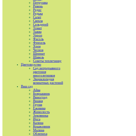
Петрушка
Ревень
Редис
Редька
Салат
Свекла
Сельдерей
Томат
Тыква
Укроп
Фасоль
Фенхель
Хрен
Чеснок
Шпинат
Шавель
Советы тепличнику
Цветоводство
Сад непрерывного
цветения
многолетников
Энциклопедия
комнатных растений
Ваш сад
Айва
Боярышник
Виноград
Вишня
Груша
Ежевика
Жимолость
Земляника
Ирга
Калина
Крыжовник
Малина
Облепиха