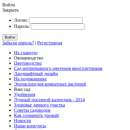
Войти
Закрыть
Логин:
Пароль:
Войти
Забыли пароль?
|
Регистрация
На главную
Овощеводство
Цветоводство
Сад непрерывного цветения многолетников
Ландшафтный дизайн
На подоконнике
Энциклопедия комнатных растений
Ваш сад
Удобрения
Лунный посевной календарь - 2014
Здоровье дачного участка
Советы садоводов
Как сохранить урожай
Новости
Наши конкурсы