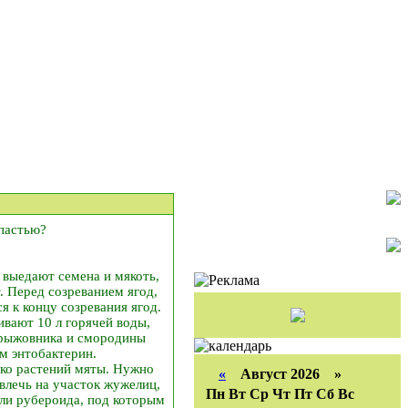
апастью?
 выедают семена и мякоть,
. Перед созреванием ягод,
я к концу созревания ягод.
ивают 10 л горячей воды,
крыжовника и смородины
м энтобактерин.
ько растений мяты. Нужно
«
Август 2026 »
влечь на участок жужелиц,
Пн
Вт
Ср
Чт
Пт
Сб
Вс
ли рубероида, под которым