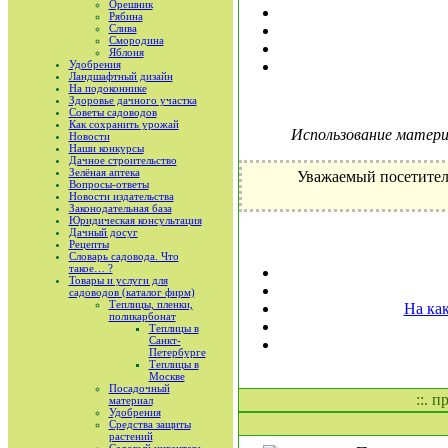
Орешник
Рябина
Слива
Смородина
Яблоня
Удобрения
Ландшафтный дизайн
На подоконнике
Здоровье дачного участка
Советы садоводов
Как сохранить урожай
Использование материа
Новости
Наши конкурсы
Дачное строительство
Зелёная аптека
Уважаемый посетител
Вопросы-ответы
Новости издательства
Законодательная база
Юридическая консультация
Дачный досуг
Рецепты
Словарь садовода. Что
такое… ?
Товары и услуги для
садоводов (каталог фирм)
Теплицы, пленки,
На ка
поликарбонат
Теплицы в
Санкт-
Петербурге
Теплицы в
Москве
Посадочный
::. 
материал
Удобрения
Средства защиты
растений