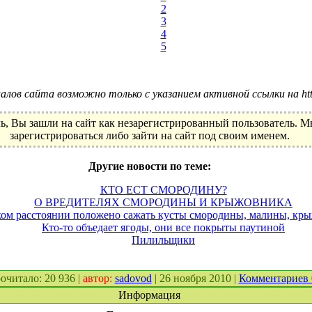
2
3
4
5
лов сайта возможно только с указанием активной ссылки на http:
ь, Вы зашли на сайт как незарегистрированный пользователь. 
зарегистрироваться либо зайти на сайт под своим именем.
Другие новости по теме:
КТО ЕСТ СМОРОДИНУ?
О ВРЕДИТЕЛЯХ СМОРОДИНЫ И КРЫЖОВНИКА
ком расстоянии положено сажать кусты смородины, малины, кр
Кто-то объедает ягоды, они все покрыты паутиной
Пилильщики
прочитало: 20 936 |
автор:
sadovod
| 26 ноября 2010 |
Комментариев
Информация