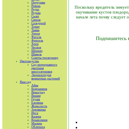
Петрушка
Ревень
Поскольку вредитель зимует
Редис
окучивание кустов плодород
Редька
Салат
начале лета почву следует 
Свекла
Сельдерей
Томат
Тыква
Укроп
Фасоль
Подпишитесь 
Фенхель
Хрен
Чеснок
Шпинат
Шавель
Советы тепличнику
Цветоводство
Сад непрерывного
цветения
многолетников
Энциклопедия
комнатных растений
Ваш сад
Айва
Боярышник
Виноград
Вишня
Груша
Ежевика
Жимолость
Земляника
Ирга
Калина
Крыжовник
Малина
Облепиха