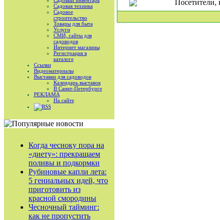
Садовый инвентарь
Посетители, 
Садовая техника
Садовое
строительство
Товары для быта
Услуги
СМИ, сайты для
садоводов
Интернет магазины
Регистрация в
каталоге
Ссылки
Видеоматериалы
Выставки для садоводов
Календарь выставок
В Санкт-Петербурге
РЕКЛАМА
На сайте
RSS
Когда чесноку пора на
«диету»: прекращаем
поливы и подкормки
Рубиновые капли лета:
5 гениальных идей, что
приготовить из
красной смородины
Чесночный тайминг:
как не пропустить