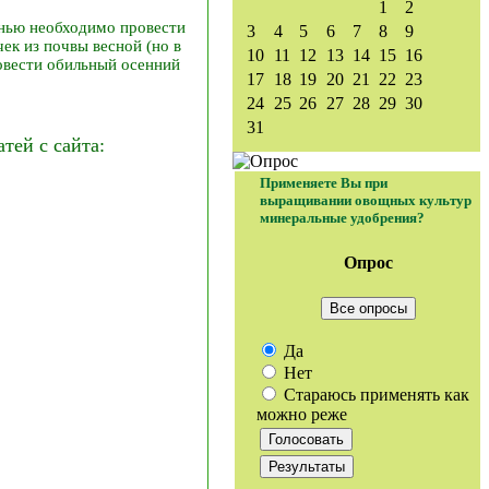
1
2
енью необходимо провести
3
4
5
6
7
8
9
ек из почвы весной (но в
10
11
12
13
14
15
16
ровести обильный осенний
17
18
19
20
21
22
23
24
25
26
27
28
29
30
31
ей с сайта:
Применяете Вы при
выращивании овощных культур
минеральные удобрения?
Опрос
Все опросы
Да
Нет
Стараюсь применять как
можно реже