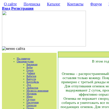
О сайте
Подписка
Каталог
Контакты
Форум
Вход
Регистрация
На главную
В этом го
Овощеводство
Баклажан
Бобы
Горох
Дайкон
Огневка – распространенный 
Кабачок
оставляя только кожицу. По
Капуста
примерно с третьей декады ию
Картофель
Лук
Для отпугивания огневок мо
Любисток
выдерживают 2 суток, про
Мелисса лимонная
Морковь
эффективно опрыск
Мята
Огневка не поражает сморо
Огурец
Пастернак
собирать и уничтожать все 
Патисон
поедающих огневок. Для этог
Перец