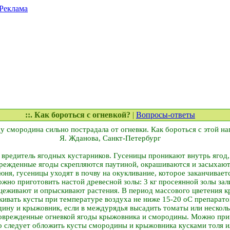
Реклама
::. Как бороться с огневкой?
|
Вопросы-ответы
ду смородина сильно пострадала от огневки. Как бороться с этой н
Я. Жданова, Санкт-Петербург
вредитель ягодных кустарников. Гусеницы проникают внутрь ягод,
врежденные ягоды скрепляются паутиной, окрашиваются и засыхают
ня, гусеницы уходят в почву на окукливание, которое заканчиваетс
жно приготовить настой древесной золы: 3 кг просеянной золы зал
цеживают и опрыскивают растения. В период массового цветения 
ивать кусты при температуре воздуха не ниже 15-20 оС препарато
дину и крыжовник, если в междурядья высадить томаты или нескол
поврежденные огневкой ягоды крыжовника и смородины. Можно при
о следует обложить кусты смородины и крыжовника кусками толя и