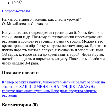
10 068
Вопросы-ответы
На капусте много гусениц, как спасти урожай?
О. Михайлова, г. Сортавала
Капуста сильно повреждается гусеницами бабочек белянки,
совки, моли и др. Поэтому систематически просматривайте
растения и собирайте гусениц в банку с водой. Можно в это
время провести обработку капусты настоем лопуха. Для этого
нужно нарвать листьев лопуха, измельчить и заполнить ими
1/3 ведра, которое затем до краев залить водой. Через 3 суток
настой процедить и опрыскать капусту. Повторять обработки
через неделю 3-4 раза.
Похожие новости
Клевер бережет капусту
Множество мелких белых бабочек на
землянике
КАК ПРИМЕНЯТЬ НА ГРЯДКЕ ТАБАК?
На
капусте появились гусеницы
Народные средства защиты
растений
Комментарии (0)