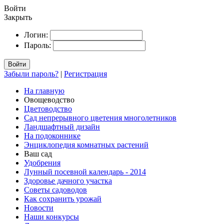
Войти
Закрыть
Логин:
Пароль:
Войти
Забыли пароль?
|
Регистрация
На главную
Овощеводство
Цветоводство
Сад непрерывного цветения многолетников
Ландшафтный дизайн
На подоконнике
Энциклопедия комнатных растений
Ваш сад
Удобрения
Лунный посевной календарь - 2014
Здоровье дачного участка
Советы садоводов
Как сохранить урожай
Новости
Наши конкурсы