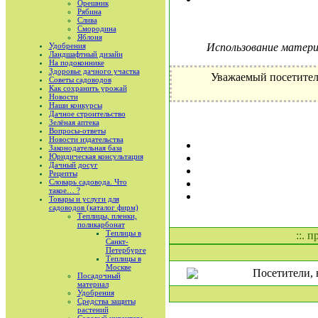
Орешник
Рябина
Слива
Смородина
Яблоня
Удобрения
Использование материа
Ландшафтный дизайн
На подоконнике
Здоровье дачного участка
Уважаемый посетител
Советы садоводов
Как сохранить урожай
Новости
Наши конкурсы
Дачное строительство
Зелёная аптека
Вопросы-ответы
Новости издательства
Законодательная база
Юридическая консультация
Дачный досуг
Рецепты
Словарь садовода. Что
такое… ?
Товары и услуги для
садоводов (каталог фирм)
Теплицы, пленки,
поликарбонат
Теплицы в
::. 
Санкт-
Петербурге
Теплицы в
Москве
Посетители, 
Посадочный
материал
Удобрения
Средства защиты
растений