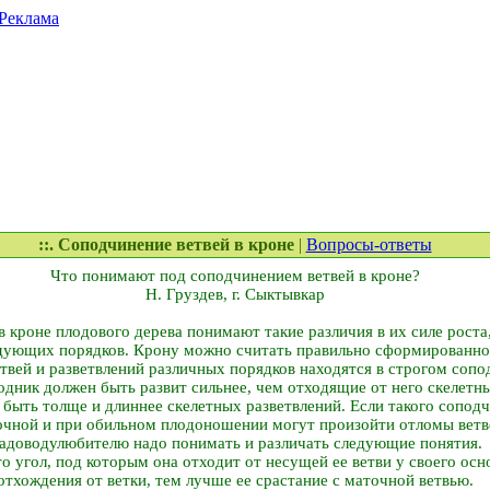
Реклама
::. Соподчинение ветвей в кроне
|
Вопросы-ответы
Что понимают под соподчинением ветвей в кроне?
Н. Груздев, г. Сыктывкар
 кроне плодового дерева понимают такие различия в их силе роста
дующих порядков. Крону можно считать правильно сформированной 
твей и разветвлений различных порядков находятся в строгом сопо
ник должен быть развит сильнее, чем отходящие от него скелетные
быть толще и длиннее скелетных разветвлений. Если такого соподч
очной и при обильном плодоношении могут произойти отломы ветв
адоводу­любителю надо понимать и различать следующие понятия.
то угол, под которым она отходит от несущей ее ветви у своего ос
отхождения от ветки, тем лучше ее срастание с маточной ветвью.