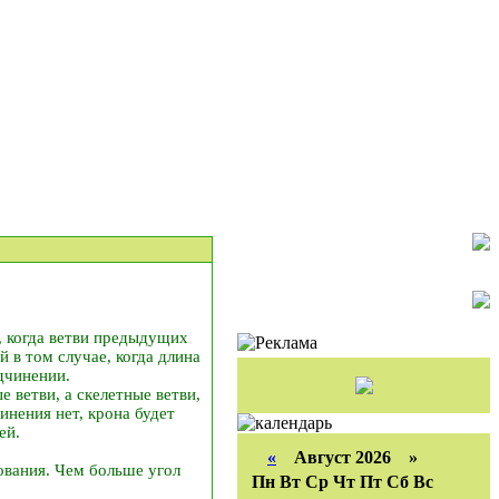
, когда ветви предыдущих
в том случае, когда длина
дчинении.
 ветви, а скелетные ветви,
инения нет, крона будет
ей.
«
Август 2026 »
нования. Чем больше угол
Пн
Вт
Ср
Чт
Пт
Сб
Вс