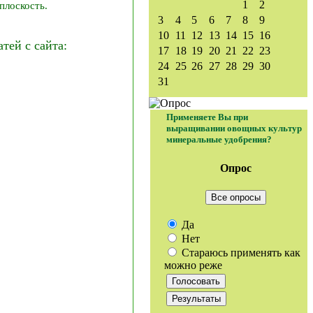
1
2
плоскость.
3
4
5
6
7
8
9
10
11
12
13
14
15
16
ей с сайта:
17
18
19
20
21
22
23
24
25
26
27
28
29
30
31
Применяете Вы при
выращивании овощных культур
минеральные удобрения?
Опрос
Все опросы
Да
Нет
Стараюсь применять как
можно реже