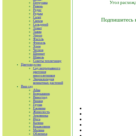
Угол расхожд
Петрушка
Ревень
Редис
Редька
Салат
Подпишитесь 
Свекла
Сельдерей
Томат
Тыква
Укроп
Фасоль
Фенхель
Хрен
Чеснок
Шпинат
Шавель
Советы тепличнику
Цветоводство
Сад непрерывного
цветения
многолетников
Энциклопедия
комнатных растений
Ваш сад
Айва
Боярышник
Виноград
Вишня
Груша
Ежевика
Жимолость
Земляника
Ирга
Калина
Крыжовник
Малина
Облепиха