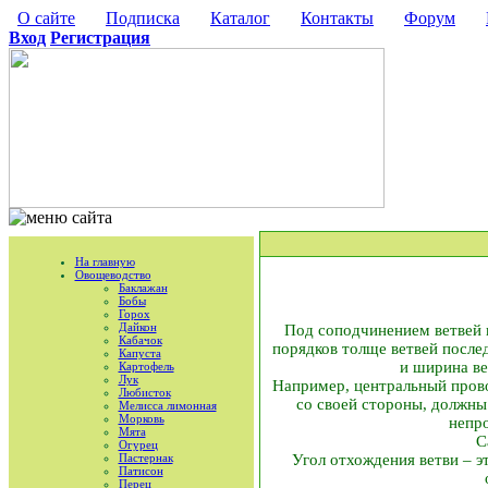
О сайте
Подписка
Каталог
Контакты
Форум
Вход
Регистрация
На главную
Овощеводство
Баклажан
Бобы
Горох
Дайкон
Под соподчинением ветвей в
Кабачок
порядков толще ветвей после
Капуста
и ширина ве
Картофель
Лук
Например, центральный провод
Любисток
со своей стороны, должны 
Мелисса лимонная
Морковь
непр
Мята
С
Огурец
Пастернак
Угол отхождения ветви – э
Патисон
Перец