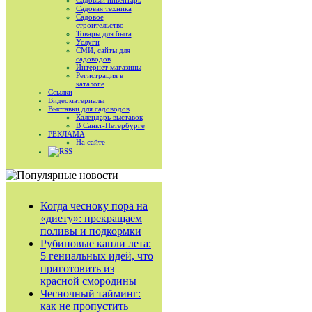
Садовый инвентарь
Садовая техника
Садовое
строительство
Товары для быта
Услуги
СМИ, сайты для
садоводов
Интернет магазины
Регистрация в
каталоге
Ссылки
Видеоматериалы
Выставки для садоводов
Календарь выставок
В Санкт-Петербурге
РЕКЛАМА
На сайте
RSS
Когда чесноку пора на
«диету»: прекращаем
поливы и подкормки
Рубиновые капли лета:
5 гениальных идей, что
приготовить из
красной смородины
Чесночный тайминг:
как не пропустить