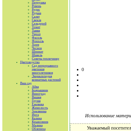
Петрушка
Ревень
Редис
Редька
Салат
Свекла
Сельдерей
Томат
Тыква
Укроп
Фасоль
Фенхель
Хрен
Чеснок
Шпинат
Шавель
Советы тепличнику
Цветоводство
Сад непрерывного
0
цветения
многолетников
Энциклопедия
комнатных растений
Ваш сад
Айва
Боярышник
Виноград
Вишня
Груша
Ежевика
Жимолость
Земляника
Ирга
Использование материа
Калина
Крыжовник
Малина
Уважаемый посетител
Облепиха