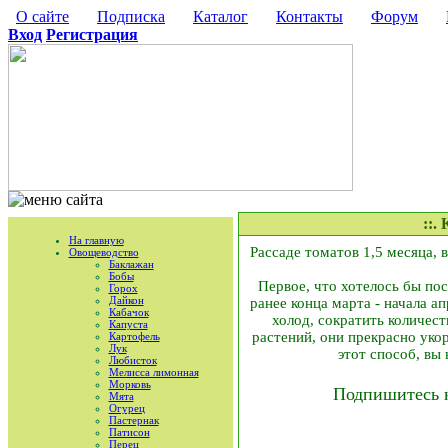
О сайте
Подписка
Каталог
Контакты
Форум
Вход
Регистрация
::.
На главную
Рассаде томатов 1,5 месяца, 
Овощеводство
Баклажан
Бобы
Первое, что хотелось бы пос
Горох
Дайкон
ранее конца марта - начала а
Кабачок
холод, сократить количест
Капуста
растений, они прекрасно уко
Картофель
Лук
этот способ, вы 
Любисток
Мелисса лимонная
Морковь
Подпишитесь 
Мята
Огурец
Пастернак
Патисон
Перец