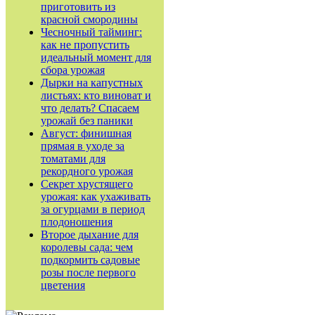
приготовить из
красной смородины
Чесночный тайминг:
как не пропустить
идеальный момент для
сбора урожая
Дырки на капустных
листьях: кто виноват и
что делать? Спасаем
урожай без паники
Август: финишная
прямая в уходе за
томатами для
рекордного урожая
Секрет хрустящего
урожая: как ухаживать
за огурцами в период
плодоношения
Второе дыхание для
королевы сада: чем
подкормить садовые
розы после первого
цветения