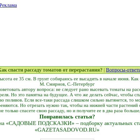
Реклама
 Как спасти рассаду томатов от перерастания?
|
Вопросы-ответ
высота ее 35 см. В грунт собираюсь ее высадить в начале июня. Как
М. Смирнов, С.-Петербург
оветовать автору вопроса: не следует рано высевать томаты на рас
преля. Но это памятка на будущее. А что же делать сейчас, чтобы с
во поливов. Если все-таки рассада слишком сильно вытянется, то 
реняются. Но отрезать нужно так, чтобы на нижней части растений
не только спасете свою рассаду, но и получите ее в два раза больше
Понравилась статья?
на «САДОВЫЕ ПОДСКАЗКИ» – подборку актуальных стат
«GAZETASADOVOD.RU»