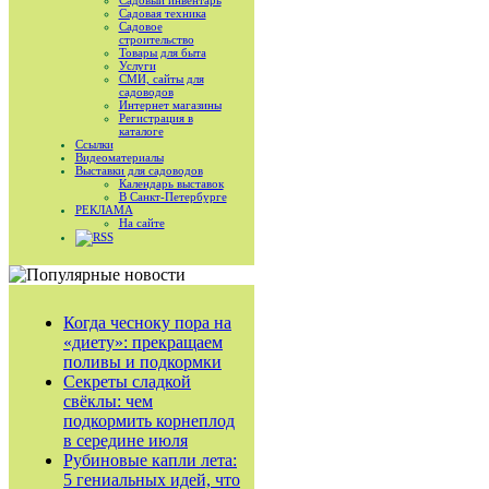
Садовый инвентарь
Садовая техника
Садовое
строительство
Товары для быта
Услуги
СМИ, сайты для
садоводов
Интернет магазины
Регистрация в
каталоге
Ссылки
Видеоматериалы
Выставки для садоводов
Календарь выставок
В Санкт-Петербурге
РЕКЛАМА
На сайте
RSS
Когда чесноку пора на
«диету»: прекращаем
поливы и подкормки
Секреты сладкой
свёклы: чем
подкормить корнеплод
в середине июля
Рубиновые капли лета:
5 гениальных идей, что