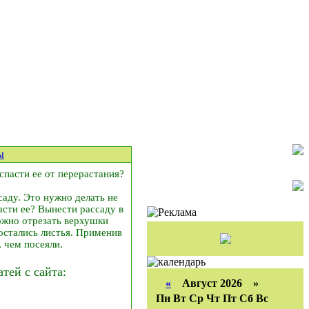
ы
 спасти ее от перерастания?
саду. Это нужно делать не
пасти ее? Вынести рассаду в
можно отрезать верхушки
 остались листья. Применив
, чем посеяли.
ей с сайта:
«
Август 2026 »
Пн
Вт
Ср
Чт
Пт
Сб
Вс