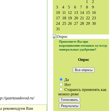
1
2
3
4
5
6
7
8
9
10
11
12
13
14
15
16
17
18
19
20
21
22
23
24
25
26
27
28
29
30
31
Применяете Вы при
выращивании овощных культур
минеральные удобрения?
Опрос
Все опросы
Да
Нет
Стараюсь применять как
можно реже
//gazetasadovod.ru/
Мы рекомендуем Вам