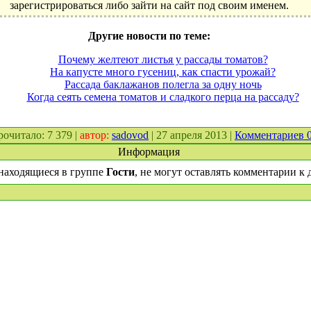
зарегистрироваться либо зайти на сайт под своим именем.
Другие новости по теме:
Почему желтеют листья у рассады томатов?
На капусте много гусениц, как спасти урожай?
Рассада баклажанов полегла за одну ночь
Когда сеять семена томатов и сладкого перца на рассаду?
прочитало: 7 379 |
автор:
sadovod
| 27 апреля 2013 |
Комментариев 
Информация
находящиеся в группе
Гости
, не могут оставлять комментарии к