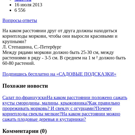
16 июля 2013
6 556
Вопросы-ответы
На каком расстоянии друг от друга должны находиться
корнеплоды моркови, чтобы они выросли красивыми и
крупными?
Л. Степашина, С.-Петербург
Между рядами моркови должно быть 25-30 см, между
растениями в ряду - 3-5 см. В среднем на 1 м ² должно быть
60-80 растений.
Подпишись бесплатно на «САДОВЫЕ ПОДСКАЗКИ»
Похожие новости
Салат по-французски
На каком расстоянии положено сажать
кусты смородины, малины, крыжовника?
Как правильно
прореживать морковь? И свеклу с огурцами?
Почему
корнеплоды свеклы мелкие?
На каком расстоянии можно
сажать плодовые деревья и кустарники?
Комментарии (0)