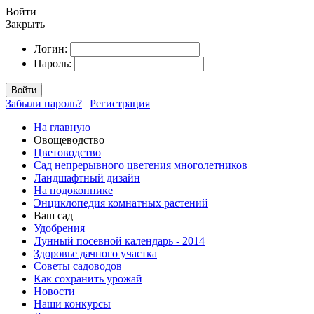
Войти
Закрыть
Логин:
Пароль:
Войти
Забыли пароль?
|
Регистрация
На главную
Овощеводство
Цветоводство
Сад непрерывного цветения многолетников
Ландшафтный дизайн
На подоконнике
Энциклопедия комнатных растений
Ваш сад
Удобрения
Лунный посевной календарь - 2014
Здоровье дачного участка
Советы садоводов
Как сохранить урожай
Новости
Наши конкурсы