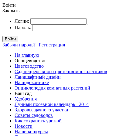
Войти
Закрыть
Логин:
Пароль:
Войти
Забыли пароль?
|
Регистрация
На главную
Овощеводство
Цветоводство
Сад непрерывного цветения многолетников
Ландшафтный дизайн
На подоконнике
Энциклопедия комнатных растений
Ваш сад
Удобрения
Лунный посевной календарь - 2014
Здоровье дачного участка
Советы садоводов
Как сохранить урожай
Новости
Наши конкурсы