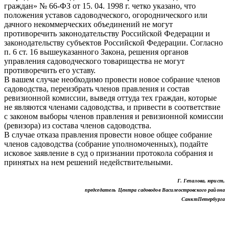
граждан» № 66-ФЗ от 15. 04. 1998 г. четко указано, что
положения уставов садоводческого, огороднического или
дачного некоммерческих объединений не могут
противоречить законодательству Российской Федерации и
законодательству субъектов Российской Федерации. Согласно
п. 6 ст. 16 вышеуказанного Закона, решения органов
управления садоводческого товарищества не могут
противоречить его уставу.
В вашем случае необходимо провести новое собрание членов
садоводства, переизбрать членов правления и состав
ревизионной комиссии, выведя оттуда тех граждан, которые
не являются членами садоводства, и привести в соответствие
с законом выборы членов правления и ревизионной комиссии
(ревизора) из состава членов садоводства.
В случае отказа правления провести новое общее собрание
членов садоводства (собрание уполномоченных), подайте
исковое заявление в суд о признании протокола собрания и
принятых на нем решений недействительными.
Г. Гепалова, юрист,
председатель Центра садоводов Василеостровского района
Санкт­Петербурга