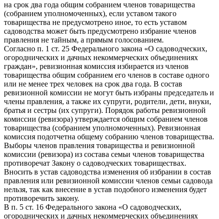
на срок два года общим собранием членов товарищества
(собранием уполномоченных), если уставом такого
товарищества не предусмотрено иное, то есть уставом
садоводства может быть предусмотрено избрание членов
правления не тайным, а прямым голосованием.
Согласно п. 1 ст. 25 Федерального закона «О садоводческих,
огороднических и дачных некоммерческих объединениях
граждан», ревизионная комиссия избирается из членов
товарищества общим собранием его членов в составе одного
или не менее трех человек на срок два года. В состав
ревизионной комиссии не могут быть избраны председатель и
члены правления, а также их супруги, родители, дети, внуки,
братья и сестры (их супруги). Порядок работы ревизионной
комиссии (ревизора) утверждается общим собранием членов
товарищества (собранием уполномоченных). Ревизионная
комиссия подотчетна общему собранию членов товарищества.
Выборы членов правления товарищества и ревизионной
комиссии (ревизора) из состава семьи членов товарищества
противоречат Закону о садоводческих товариществах.
Вносить в устав садоводства изменения об избрании в состав
правления или ревизионной комиссии членов семьи садовода
нельзя, так как внесение в устав подобного изменения будет
противоречить закону.
В п. 5 ст. 16 Федерального закона «О садоводческих,
огороднических и дачных некоммерческих объединениях