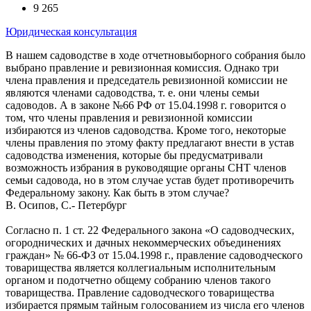
9 265
Юридическая консультация
В нашем садоводстве в ходе отчетно­выборного собрания было
выбрано правление и ревизионная комиссия. Однако три
члена правления и председатель ревизионной комиссии не
являются членами садоводства, т. е. они члены семьи
садоводов. А в законе №66 РФ от 15.04.1998 г. говорится о
том, что члены правления и ревизионной комиссии
избираются из членов садоводства. Кроме того, некоторые
члены правления по этому факту предлагают внести в устав
садоводства изменения, которые бы предусматривали
возможность избрания в руководящие органы СНТ членов
семьи садовода, но в этом случае устав будет противоречить
Федеральному закону. Как быть в этом случае?
В. Осипов, С.- Петербург
Согласно п. 1 ст. 22 Федерального закона «О садоводческих,
огороднических и дачных некоммерческих объединениях
граждан» № 66-ФЗ от 15.04.1998 г., правление садоводческого
товарищества является коллегиальным исполнительным
органом и подотчетно общему собранию членов такого
товарищества. Правление садоводческого товарищества
избирается прямым тайным голосованием из числа его членов